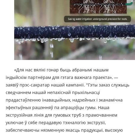
«Для нас вялікі гонар быць абранымі нашым
індыйскім партнёрам для гэтага важнага праекта», —
заявіў прэс-сакратар нашай кампаніі. "Гэты заказ служыць
сведчаннем нашай непахіснай прыхільнасці
прадастаўленню інавацыйных, надзейных і эканамічна
эфектыўных рашэнняў па апрацоўцы гумы. Наша
экструзійная лінія для гумовых труб з прамочваннем
уключае ў сябе перадавую тэхналогію экструзіі,
забяспечваючы нязменную якасць прадукцыі, высокую