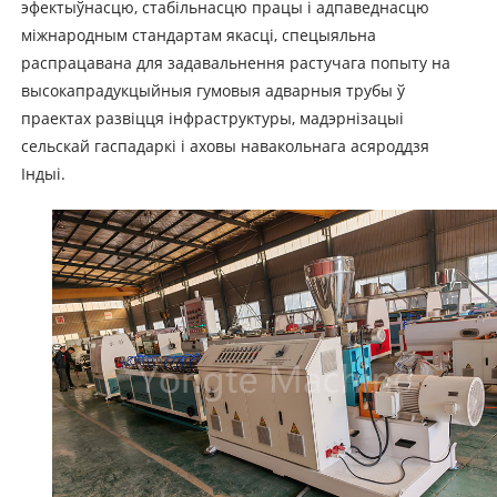
эфектыўнасцю, стабільнасцю працы і адпаведнасцю
міжнародным стандартам якасці, спецыяльна
распрацавана для задавальнення растучага попыту на
высокапрадукцыйныя гумовыя адварныя трубы ў
праектах развіцця інфраструктуры, мадэрнізацыі
сельскай гаспадаркі і аховы навакольнага асяроддзя
Індыі.