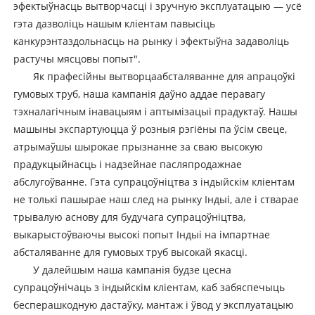
эфектыўнасць вытворчасці і зручную эксплуатацыю — усё
гэта дазволіць нашым кліентам павысіць
канкурэнтаздольнасць на рынку і эфектыўна задаволіць
растучы мясцовы попыт".
Як прафесійны вытворца
абсталяванне для апрацоўкі
гумовых труб
, наша кампанія даўно аддае перавагу
тэхналагічным інавацыям і аптымізацыі прадуктаў. Нашы
машыны экспартуюцца ў розныя рэгіёны па ўсім свеце,
атрымаўшы шырокае прызнанне за сваю высокую
прадукцыйнасць і надзейнае пасляпродажнае
абслугоўванне. Гэта супрацоўніцтва з індыйскім кліентам
не толькі пашырае наш след на рынку Індыі, але і стварае
трывалую аснову для будучага супрацоўніцтва,
выкарыстоўваючы высокі попыт Індыі на імпартнае
абсталяванне для гумовых труб высокай якасці.
У далейшым наша кампанія будзе цесна
супрацоўнічаць з індыйскім кліентам, каб забяспечыць
бесперашкодную дастаўку, мантаж і ўвод у эксплуатацыю