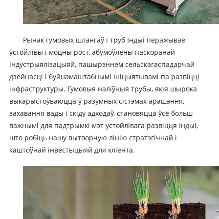
Рынак гумовых шлангаў і труб Індыі перажывае
ўстойлівы і моцны рост, абумоўлены паскоранай
індустрыялізацыяй, пашырэннем сельскагаспадарчай
дзейнасці і буйнамаштабнымі ініцыятывамі па развіцці
інфраструктуры. Гумовыя наліўныя трубы, якія шырока
выкарыстоўваюцца ў разумных сістэмах арашэння,
захавання вады і скіду адходаў, становяцца ўсё больш
важнымі для падтрымкі мэт устойлівага развіцця Індыі,
што робіць нашу вытворчую лінію стратэгічнай і
каштоўнай інвестыцыяй для кліента.