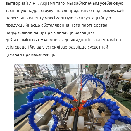
вытворчай лініі. Акрамя таго, мы забяспечым усебаковую
тэхнічную падрыхтоўку і пасляпродажную падтрымку, каб
палегчыць кліенту максімальную эксплуатацыйную
прадукцыйнасць абсталявання. Гэта партнёрства
падкрэслівае нашу прыхільнасць развіццю
доўгатэрміновых узаемавыгадных адносін з кліентамі па
ўсім свеце і ўклад у ўстойлівае развіццё сусветнай
гумавай прамысловасці.