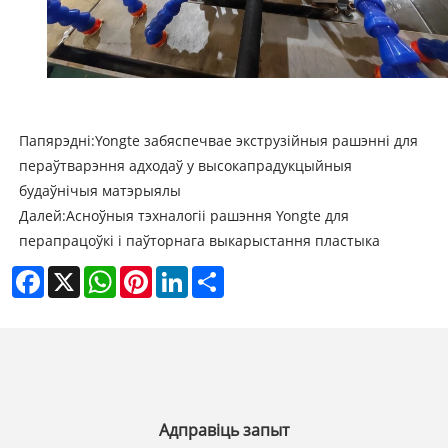
Папярэдні:
Yongte забяспечвае экструзійныя рашэнні для
пераўтварэння адходаў у высокапрадукцыйныя
будаўнічыя матэрыялы
Далей:
Асноўныя тэхналогіі рашэння Yongte для
перапрацоўкі і паўторнага выкарыстання пластыка
Facebook
X
WhatsApp
Pinterest
LinkedIn
Share
Адправіць запыт