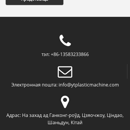
тэл:
+86-13583233866
Электронная пошта:
info@ytplasticmachine.com
Адрас:
На захад ад Ганконг-роўд, Цзяочжоу, Ціндао,
Шаньдун, Кітай