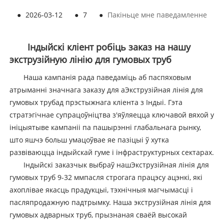
●
2026-03-12
●
7
●
Пакіньце мне паведамленне
Індыйскі кліент робіць заказ на нашу
экструзійную лінію для гумовых труб
Наша кампанія рада паведаміць аб паспяховым
атрыманні значнага заказу для a
Экструзійная лінія для
гумовых труб
ад прэстыжнага кліента з Індыі. Гэта
стратэгічнае супрацоўніцтва з'яўляецца ключавой вяхой у
ініцыятыве кампаніі па пашырэнні глабальнага рынку,
што яшчэ больш умацоўвае яе пазіцыі ў хутка
развіваюцца індыйскай гуме і інфраструктурных сектарах.
Індыйскі заказчык выбраў наш
Экструзійная лінія для
гумовых труб 9-32 мм
пасля строгага працэсу ацэнкі, які
ахоплівае якасць прадукцыі, тэхнічныя магчымасці і
пасляпродажную падтрымку. Наша экструзійная лінія для
гумовых адварных труб, прызнаная сваёй высокай