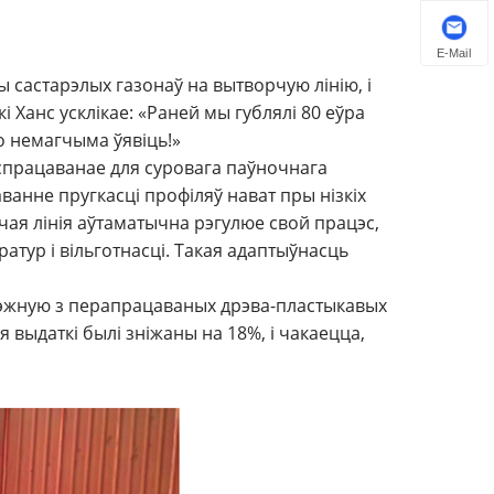
E-Mail
 састарэлых газонаў на вытворчую лінію, і
 Ханс усклікае: «Раней мы гублялі 80 еўра
о немагчыма ўявіць!»
спрацаванае для суровага паўночнага
ванне пругкасці профіляў нават пры нізкіх
рчая лінія аўтаматычна рэгулюе свой працэс,
тур і вільготнасці. Такая адаптыўнасць
рэжную з перапрацаваных дрэва-пластыкавых
 выдаткі былі зніжаны на 18%, і чакаецца,