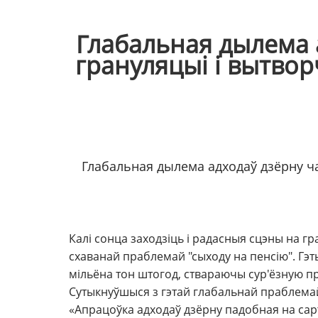
Глабальная дылема а
грануляцыі і вытво
Глабальная дылема адходаў дзёрну ч
Калі сонца заходзіць і радасныя сцэны на г
схаванай праблемай "сыходу на пенсію". Гэт
мільёна тон штогод, ствараючы сур'ёзную п
Сутыкнуўшыся з гэтай глабальнай праблемай,
«Апрацоўка адходаў дзёрну падобная на сар