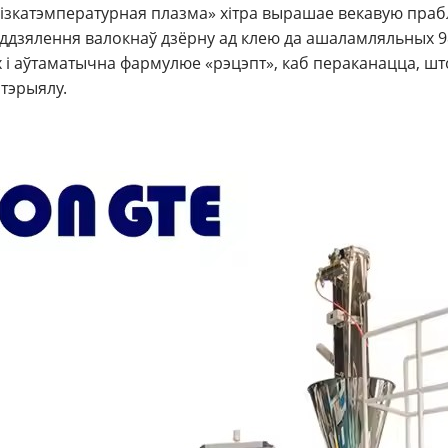
 нізкатэмпературная плазма» хітра вырашае векавую праб
ь аддзялення валокнаў дзёрну ад клею да ашаламляльных 
ах і аўтаматычна фармулюе «рэцэпт», каб пераканацца, 
тэрыялу.