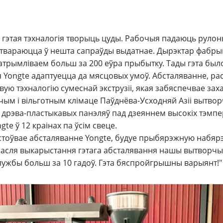
гэтая тэхналогія творыць цуды. Рабочыя падаюць рулоны
ратвараюцца ў нешта сапраўды выдатнае. Дырэктар фабрыкі
 атрымліваем больш за 200 еўра прыбытку. Тады гэта был
 Yongte адаптуецца да мясцовых умоў. Абсталяванне, ра
ую тэхналогію сумеснай экструзіі, якая забяспечвае заха
рачым і вільготным клімаце Паўднёва-Усходняй Азіі вытво
дрэва-пластыкавых панэляў пад дзеяннем высокіх тэмпера
e ў 12 краінах па ўсім свеце.
рыстоўвае абсталяванне Yongte, будуе прыбярэжную набя
"Пасля выкарыстання гэтага абсталявання нашы вытворчыя
лужбы больш за 10 гадоў. Гэта бяспройгрышны варыянт!"