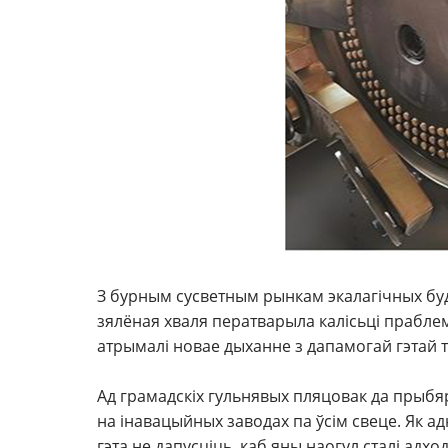
З бурным сусветным рынкам экалагічных буд
зялёная хваля ператварыла калісьці праблем
атрымалі новае дыханне з дапамогай гэтай тэ
Ад грамадскіх гульнявых пляцовак да прыб
на інавацыйных заводах па ўсім свеце. Як а
гэта не дапусціць, каб яны наогул сталі адх