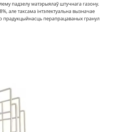
лему падзелу матэрыялаў штучнага газону.
98%, але таксама інтэлектуальна вызначае
што прадукцыйнасць перапрацаваных гранул