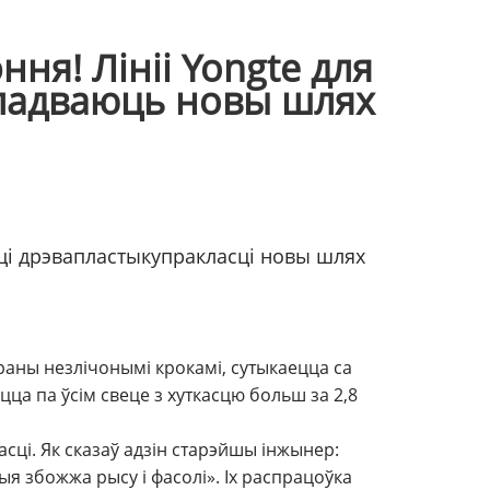
ня! Лініі Yongte для
кладваюць новы шлях
ці дрэвапластыку
пракласці новы шлях
ораны незлічонымі крокамі, сутыкаецца са
ца па ўсім свеце з хуткасцю больш за 2,8
сці. Як сказаў адзін старэйшы інжынер:
я збожжа рысу і фасолі». Іх распрацоўка