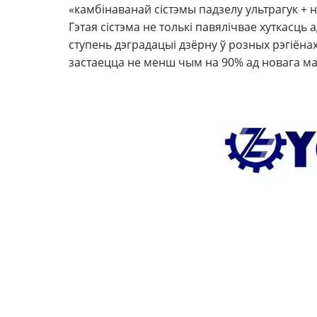
«камбінаванай сістэмы падзелу ультрагук +
Гэтая сістэма не толькі павялічвае хуткасц
ступень дэградацыі дзёрну ў розных рэгіён
застаецца не менш чым на 90% ад новага ма