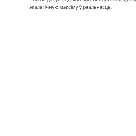
экалагічную максіму ў рэальнасць.