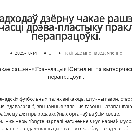
дходаў дзёрну чакае рашэн
рчасці дрэва-пластыку пра
перапрацоўкі.
●
2025-10-14
●
0
●
Пакіньце мне паведамленне
акае рашэння!
Грануляцыя Юнтэ
і
лініі па вытворчас
перапрацоўкі.
рамадскіх футбольных палях знікаюць, штучны газон, ств
ыя, здавалася б, звычайныя зялёныя газоны назапашваюц
раблему для прыродаахоўных органаў ва ўсім свеце.
 інжынеры Yongte чэрпалі натхненне з кулінарнай мудра
таванне рондаля кашыцы з васьмі скарбаў назад у асобны