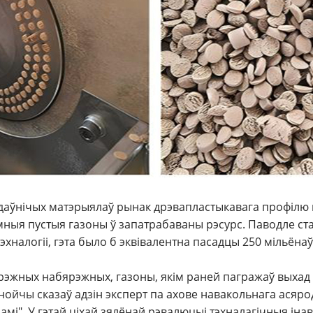
аўнічых матэрыялаў рынак дрэвапластыкавага профілю п
ныя пустыя газоны ў запатрабаваны рэсурс. Паводле стат
хналогіі, гэта было б эквівалентна пасадцы 250 мільёнаў
ярэжных набярэжных, газоны, якім раней пагражаў выха
днойчы сказаў адзін эксперт па ахове навакольнага асяро
одамі". У гэтай ціхай зялёнай рэвалюцыі тэхналагічныя і