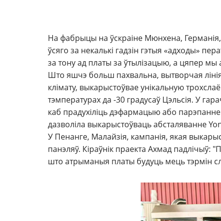
На фабрыцы на ўскраіне Мюнхена, Германія, 
ўсяго за некалькі гадзін гэтыя «адходы» пе
за тону ад платы за ўтылізацыю, а цяпер мы
Што яшчэ больш пахвальна, вытворчая лінія
клімату, выкарыстоўвае унікальную трохслаёв
тэмпературах да -30 градусаў Цэльсія. У га
каб прадухіліць дэфармацыю або парэпанне 
дазволіла выкарыстоўваць абсталяванне Yongt
У Пенанге, Малайзія, кампанія, якая выка
панэляў. Кіраўнік праекта Ахмад падлічыў: 
што атрыманыя платы будуць мець тэрмін с