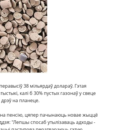
еравысіў 38 мільярдаў долараў. Гэтая
ыстыкі, калі б 30% пустых газонаў у свеце
 дрэў на планеце.
д на пенсію, цяпер пачынаюць новае жыццё
ддзя: "Лепшы спосаб утылізаваць адходы -
навацыі паступова ператвараюць гэтую