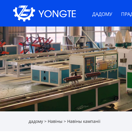
ДАДОМУ
ПРА
дадому
>
Навіны
>
Навіны кампаніі