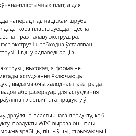
ўняна-пластычных плат, а для
ецца наперад пад націскам шрубы
к дадаткова пластызуецца і цесна
вана праз галаву экструдэра,
эсе экструзіі неабходна ўсталяваць
узіі і г.д. у адпаведнасці з
экструзіі, высокая, а форма не
я метады астуджэння ўключаюць
дукт, выдзімаючы халоднае паветра да
з вадой або рэзервуар для астуджэння
раўляна-пластычнага прадукту ў
му драўляна-пластычнага прадукту, каб
адукту, прадукты WPC выразаюць пры
 можна зрабіць, пішыўшы, стрыжаючы і