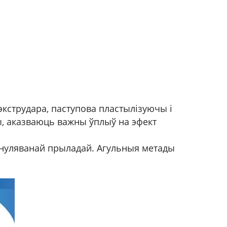
 экструдара, паступова пластылізуючы і
ы, аказваюць важны ўплыў на эфект
рануляванай прыладай. Агульныя метады