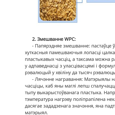
2. Змешванне WPC:
- Папярэдняе змешванне: пастаўце 
хуткасныя памешваючыя лопасці цалка
пластыкавых часціц, а таксама можна 
у адпаведнасці з уласцівасцямі і форм
рэвалюцый у хвіліну да тысяч рэвалюцый
- Лячэнне награвання: Матэрыялы н
часціцы, каб яны маглі лепш спалучац
тыпу выкарыстоўванага пластыка. Напр
тэмпература нагрэву поліпрапілена нек
дасягае зададзенага значэння, яна пад
матэрыял.