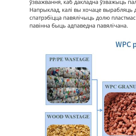
ўзважвання, каб дакладна ўзважыць па
Напрыклад, калі вы хочаце вырабляць
спатрэбіцца павялічыць долю пластмасы
павінна быць адпаведна павялічана.