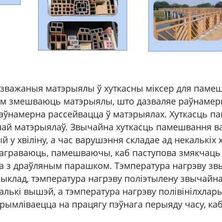
ўзважаныя матэрыялы ў хуткасны міксер для паме
м змешваюць матэрыялы, што дазваляе раўнамерн
раўнамерна рассейвацца ў матэрыялах. Хуткасць п
улай матэрыялаў. Звычайна хуткасць памешвання ва
 у хвіліну, а час варушэння складае ад некалькіх х
аграваюць, памешваючы, каб паступова змякчаць 
ца з драўляным парашком. Тэмпература нагрэву зв
ыклад, тэмпература нагрэву поліэтылену звычайна
алькі вышэй, а тэмпература нагрэву полівінілхлары
трымліваецца на працягу пэўнага перыяду часу, к