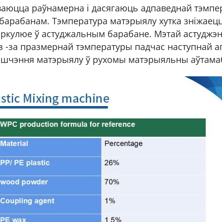
ваюцца раўнамерна і дасягаюць адпаведнай тэмпер
арабанам. Тэмпература матэрыялу хутка зніжаецц
ыркулюе ў астуджальным барабане. Мэтай астуджэн
 -за празмернай тэмпературы падчас наступнай ап
шчэння матэрыялу ў рухомы матэрыяльны аўтамабі