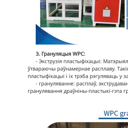
3. Грануляцыя WPC:
- Экструзія пластыфікацыі: Матэрыял
ўтвараючы раўнамернае расплаву. Такія
пластыфікацыі і іх трэба рэгуляваць у 
- грануляванне: расплаў, экструдав
гранулявання драўніны-пластыкі-гэта г