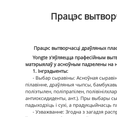
Працэс вытвор
Працэс вытворчасці драўляных пла
Yongte з'яўляецца прафесійным выт
матэрыялаў у асноўным падзелены на н
1. Інгрэдыенты:
- Выбар сыравіны: Асноўная сыраві
пілавінне, драўляныя чыпсы, бамбукавы
поліэтылен, поліпрапілен, полівінілхлар
антиоксидиденты, ант.). Пры выбары с
падыходзіць і сухі, а прадукцыйнасць 
- Узважванне: Згодна з загадзя ра