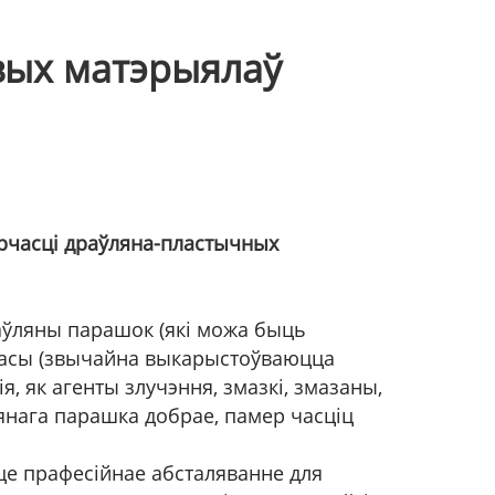
вых матэрыялаў
рчасці драўляна-пластычных
аўляны парашок (які можа быць
стмасы (звычайна выкарыстоўваюцца
я, як агенты злучэння, змазкі, змазаны,
янага парашка добрае, памер часціц
це прафесійнае абсталяванне для