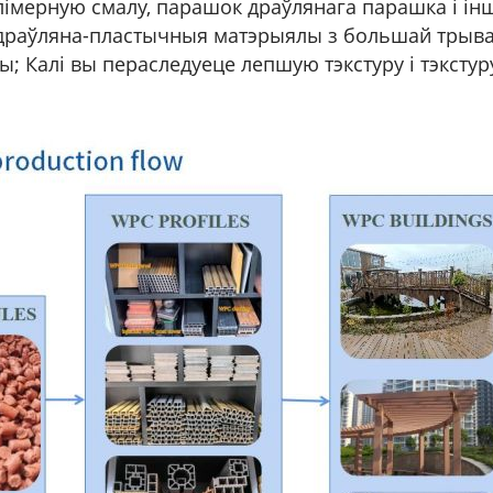
лімерную смалу, парашок драўлянага парашка і ін
 драўляна-пластычныя матэрыялы з большай трыва
; Калі вы пераследуеце лепшую тэкстуру і тэксту