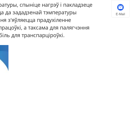
атуры, спыніце нагрэў і пакладзеце
а да зададзенай тэмпературы
E-Mail
ня з'яўляецца прадухіленне
рацоўкі, а таксама для палягчэння
ль для транспарціроўкі.