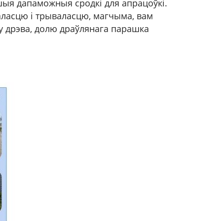
шыя дапаможныя сродкі для апрацоўкі.
ласцю і трываласцю, магчыма, вам
ру дрэва, долю драўлянага парашка