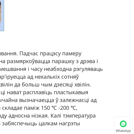
швання. Падчас працэсу памеру
а размяркоўвацца парашку з дрэва і
амешвання і часу неабходна рэгуляваць
р'іруецца ад некалькіх сотняў
вілін да больш чым дзесяці хвілін.
ці нават расплавіць пластыкавыя
ычайна вызначаецца ў залежнасці ад
 складае паміж 150 ℃ -200 ℃,
ду адносна нізкая. Калі тэмпература
аб забяспечыць цалкам нагрэты
WhatsApp