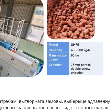
з патрэбамі вытворчага замовы, выберыце адпаведн
 цвілі вызначаюць знешні выгляд і тэхнічныя харак