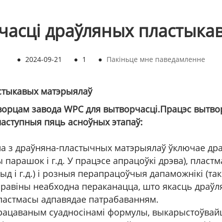
часці драўляных пластыка
●
2024-09-21
●
1
●
Пакіньце мне паведамленне
стыкавых матэрыялаў
ворцам завода WPC для вытворчасці.
Працэс вытво
аступныя пяць асноўных этапаў:
на з драўняна-пластычных матэрыялаў ўключае др
 парашок і г.д. У працэсе апрацоўкі дрэва), пла
ыд і г.д.) і розныя перапрацоўчыя дапаможнікі (такі
ыравіны неабходна пераканацца, што якасць драўл
пластмасы адпавядае патрабаванням.
спрацаваным суадносінамі формулы, выкарыстоўвай