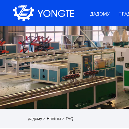
ДАДОМУ
ПРА
дадому
>
Навіны
>
FAQ