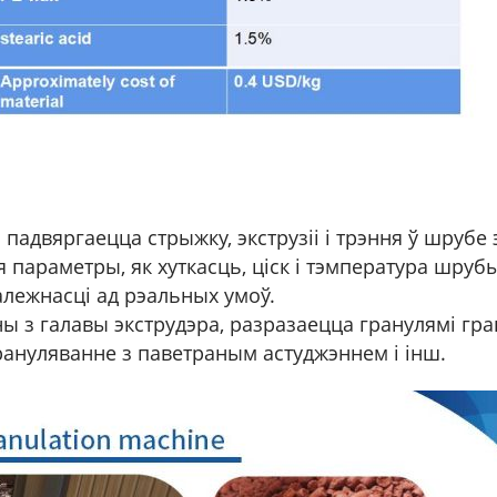
 падвяргаецца стрыжку, экструзіі і трэння ў шрубе
 параметры, як хуткасць, ціск і тэмпература шруб
залежнасці ад рэальных умоў.
аны з галавы экструдэра, разразаецца гранулямі г
рануляванне з паветраным астуджэннем і інш.