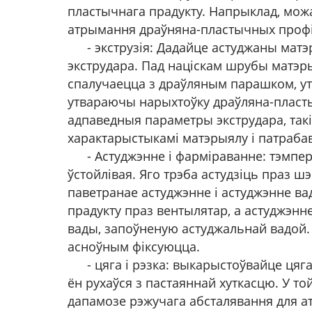
пластычнага прадукту. Напрыклад, мож
атрымання драўняна-пластычных профі
- экструзія: Дадайце астуджаны мат
экструдара. Пад націскам шрубы матэры
спалучаецца з драўляным парашком, ут
утвараючы нарыхтоўку драўляна-пластыч
адпаведныя параметры экструдара, такія я
характарыстыкамі матэрыялу і патрабав
- Астуджэнне і фарміраванне: тэмпер
ўстойлівая. Яго трэба астудзіць праз 
паветранае астуджэнне і астуджэнне ва
прадукту праз вентылятар, а астуджэнне
вады, запоўненую астуджальнай вадой.
асноўным фіксуюцца.
- цяга і рэзка: выкарыстоўвайце ця
ён рухаўся з пастаяннай хуткасцю. У т
дапамозе рэжучага абсталявання для 