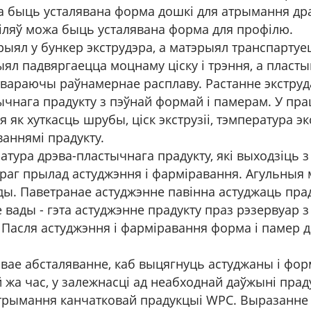
а быць усталявана форма дошкі для атрымання дра
ляў можа быць усталявана форма для профілю.
эрыял у бункер экструдэра, а матэрыял транспарту
ял падвяргаецца моцнаму ціску і трэння, а пласты
вараючы раўнамернае расплаву. Растанне экструда
нага прадукту з пэўнай формай і памерам. У прац
к хуткасць шрубы, ціск экструзіі, тэмпература экстр
аннямі прадукту.
атура дрэва-пластычнага прадукту, які выходзіць з 
шэраг прылад астуджэння і фарміравання. Агульны
ды. Паветранае астуджэнне павінна астуджаць пра
 вады - гэта астуджэнне прадукту праз рэзервуар 
 Пасля астуджэння і фарміравання форма і памер д
гавае абсталяванне, каб выцягнуць астуджаны і фор
ой жа час, у залежнасці ад неабходнай даўжыні пр
атрымання канчатковай прадукцыі WPC. Выразанне