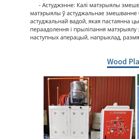
- Астуджэнне: Калі матэрыялы змеш
матэрыялы ў астуджальнае змешванне б
астуджальнай вадой, якая пастаянна ц
пераадолення і прыліпання матэрыялу з
наступных аперацый, напрыклад, размя