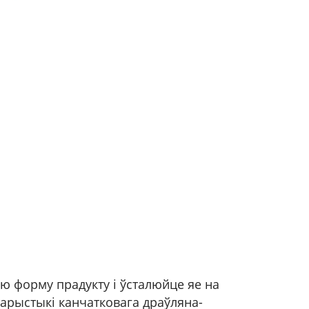
ую форму прадукту і ўсталюйце яе на
тарыстыкі канчатковага драўляна-