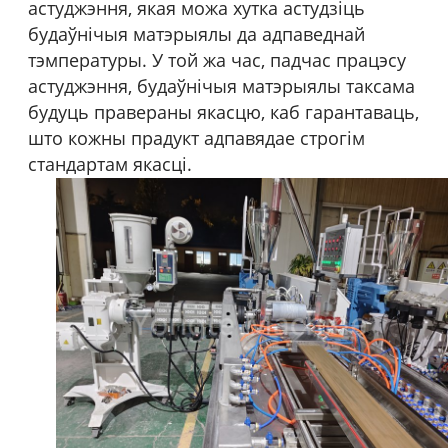
астуджэння, якая можа хутка астудзіць
будаўнічыя матэрыялы да адпаведнай
тэмпературы. У той жа час, падчас працэсу
астуджэння, будаўнічыя матэрыялы таксама
будуць правераны якасцю, каб гарантаваць,
што кожны прадукт адпавядае строгім
стандартам якасці.