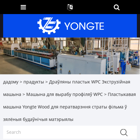
дадому
>
прадукты
>
Драўляны пластык WPC Экструзійная
машына
>
Машына для вырабу профіляў WPC
> Пластыкавая
машына Yongte Wood для ператварэння страты фільма ў
зялёныя будаўнічыя матэрыялы