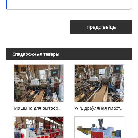
прадставіць
Спадарожныя тавары
Машына для вытворчасці насцілаў WPC
WPE драўляная пластыкавая кампазіцыя WPC Extrusion Machine