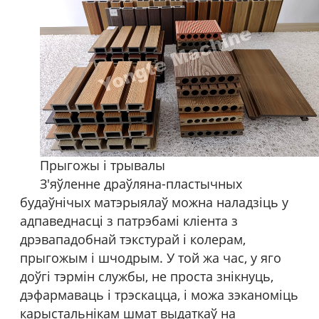
Прыгожы і трывалы
З'яўленне драўляна-пластычных
будаўнічых матэрыялаў можна наладзіць у
адпаведнасці з патрэбамі кліента з
дрэвападобнай тэкстурай і колерам,
прыгожым і шчодрым. У той жа час, у яго
доўгі тэрмін службы, не проста знікнуць,
дэфармаваць і трэскацца, і можа зэканоміць
карыстальнікам шмат выдаткаў на