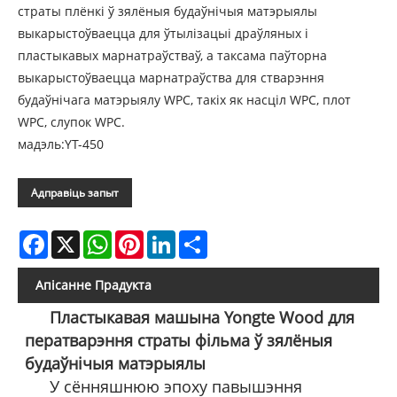
страты плёнкі ў зялёныя будаўнічыя матэрыялы
выкарыстоўваецца для ўтылізацыі драўляных і
пластыкавых марнатраўстваў, а таксама паўторна
выкарыстоўваецца марнатраўства для стварэння
будаўнічага матэрыялу WPC, такіх як насціл WPC, плот
WPC, слупок WPC.
мадэль:YT-450
Адправіць запыт
Facebook
X
WhatsApp
Pinterest
LinkedIn
Share
Апісанне Прадукта
Пластыкавая машына Yongte Wood для
ператварэння страты фільма ў зялёныя
будаўнічыя матэрыялы
У сённяшнюю эпоху павышэння