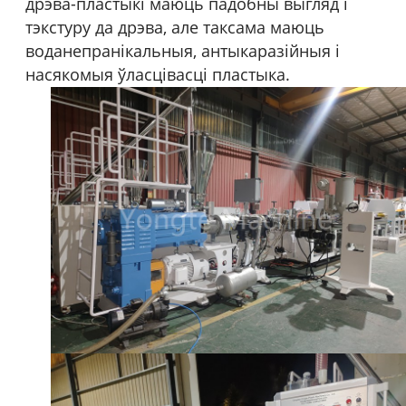
дрэва-пластыкі маюць падобны выгляд і
тэкстуру да дрэва, але таксама маюць
воданепранікальныя, антыкаразійныя і
насякомыя ўласцівасці пластыка.