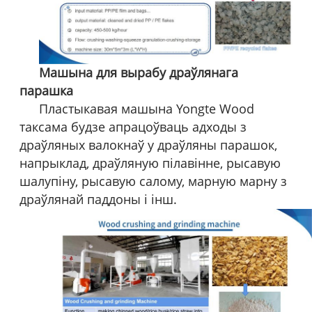
Машына для вырабу драўлянага
парашка
Пластыкавая машына Yongte Wood
таксама будзе апрацоўваць адходы з
драўляных валокнаў у драўляны парашок,
напрыклад, драўляную пілавінне, рысавую
шалупіну, рысавую салому, марную марну з
драўлянай паддоны і інш.