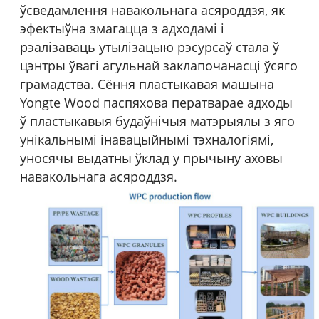
ўсведамлення навакольнага асяроддзя, як
эфектыўна змагацца з адходамі і
рэалізаваць утылізацыю рэсурсаў стала ў
цэнтры ўвагі агульнай заклапочанасці ўсяго
грамадства. Сёння пластыкавая машына
Yongte Wood паспяхова ператварае адходы
ў пластыкавыя будаўнічыя матэрыялы з яго
унікальнымі інавацыйнымі тэхналогіямі,
уносячы выдатны ўклад у прычыну аховы
навакольнага асяроддзя.