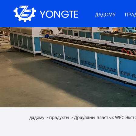
ДАДОМУ
ПРА
дадому
>
прадукты
>
Драўляны пластык WPC Экст