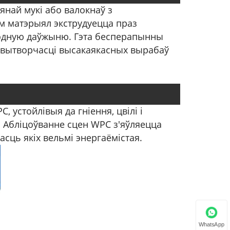
янай мукі або валокнаў з
ым матэрыял экструдуецца праз
бходную даўжыню. Гэта бесперапынны
я вытворчасці высакаякасных вырабаў
 устойлівыя да гніення, цвілі і
. Абліцоўванне сцен WPC з'яўляецца
сць якіх вельмі энергаёмістая.
WhatsApp