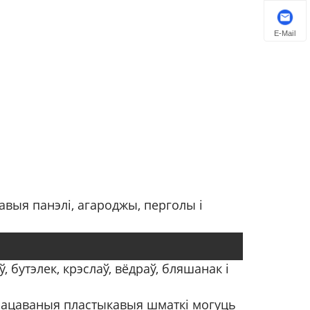
E-Mail
авыя панэлі, агароджы, перголы і
бутэлек, крэслаў, вёдраў, бляшанак і
працаваныя пластыкавыя шматкі могуць