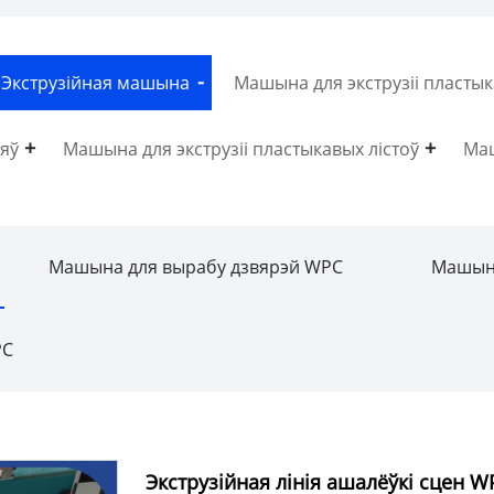
 Экструзійная машына
Машына для экструзіі пласты
ляў
Машына для экструзіі пластыкавых лістоў
Маш
Машына для вырабу дзвярэй WPC
Машына
PC
Экструзійная лінія ашалёўкі сцен W