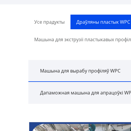
Усе прадукты
Драўляны пластык WPC
Машына для экструзіі пластыкавых профі
Машына для вырабу профіляў WPC
Дапаможная машына для апрацоўкі W