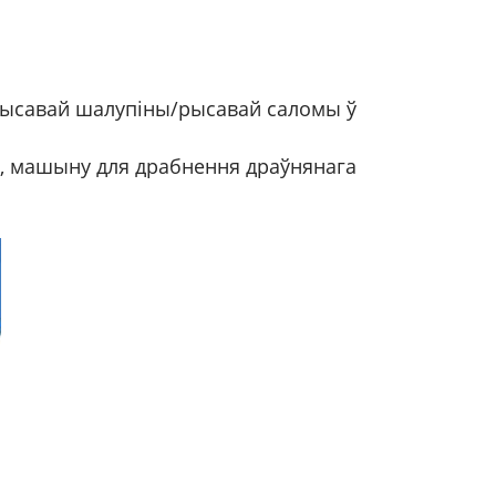
рысавай шалупіны/рысавай саломы ў
, машыну для драбнення драўнянага