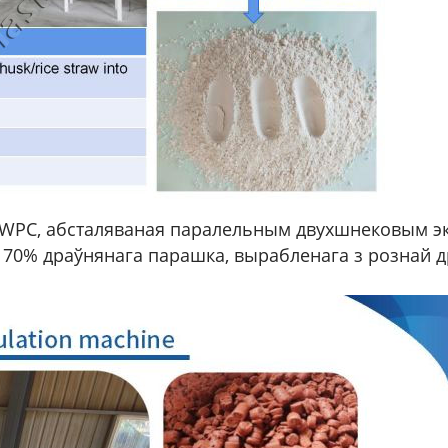
 WPC, абсталяваная паралельным двухшнековым эк
70% драўнянага парашка, вырабленага з рознай д