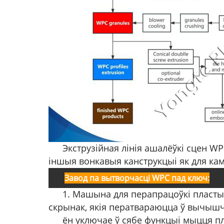
Экструзійная лінія ашалёўкі сцен WP
іншыя вонкавыя канструкцыі як для кам
Завод па вытворчасці WPC пад ключ:
1. Машына для перапрацоўкі пластык
скрынак, якія ператвараюцца ў вычыш
ён уключае ў сябе функцыі мыцця п