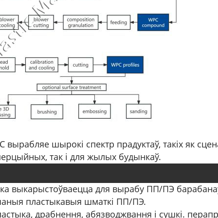
C вырабляе шырокі спектр прадуктаў, такіх як сцен
ерцыйных, так і для жылых будынкаў.
а выкарыстоўваецца для вырабу ПП/ПЭ барабанаў, 
чаныя пластыкавыя шматкі ПП/ПЭ.
ластыка, драбнення, абязводжвання і сушкі. пера