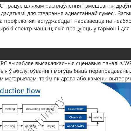
PC працуе шляхам расплаўлення і змешвання драўн
дадаткамі для стварэння аднастайнай сумесі. Зат
а профілю, які астуджаецца і наразаецца на неа
ырокі спектр машын, якія працуюць у гармоніі дл
WPC вырабляе высакаякасныя сценавыя панэлі з WPC,
стыя ў абслугоўванні і могуць быць перапрацаваны
матэрыялам, такім як дрэва або камень, вытворча