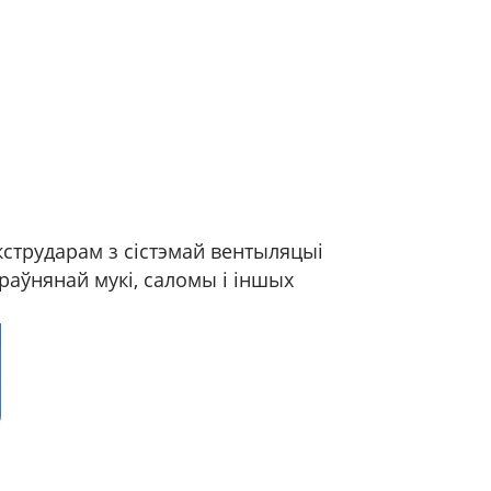
стрударам з сістэмай вентыляцыі
раўнянай мукі, саломы і іншых