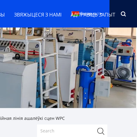
беларускі
ВЫ
ЗВЯЖЫЦЕСЯ З НАМІ
АДПРАВІЦЬ ЗАПЫТ
ійная лінія ашалёўкі сцен WPC