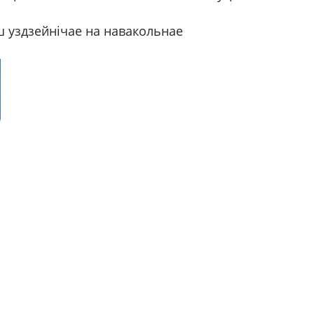
 уздзейнічае на навакольнае