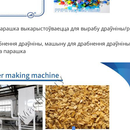
парашка выкарыстоўваецца для вырабу драўніны/
бнення драўніны, машыну для драбнення драўніны
га парашка