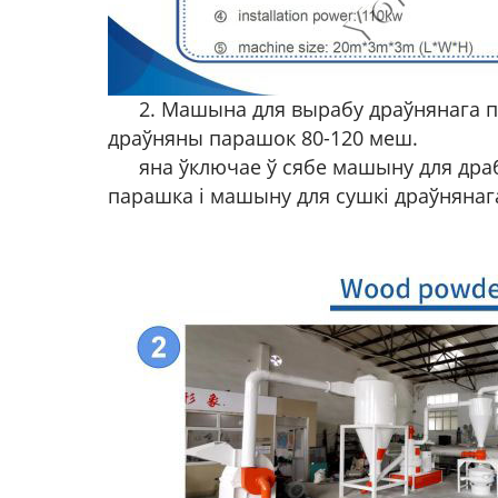
2. Машына для вырабу драўнянага 
драўняны парашок 80-120 меш.
яна ўключае ў сябе машыну для дра
парашка і машыну для сушкі драўняна