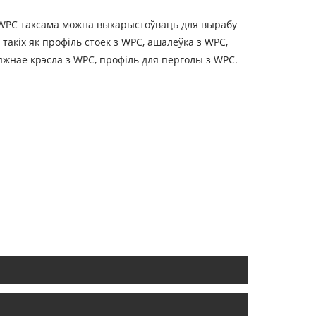
з WPC таксама можна выкарыстоўваць для вырабу
акіх як профіль стоек з WPC, ашалёўка з WPC,
яжнае крэсла з WPC, профіль для перголы з WPC.