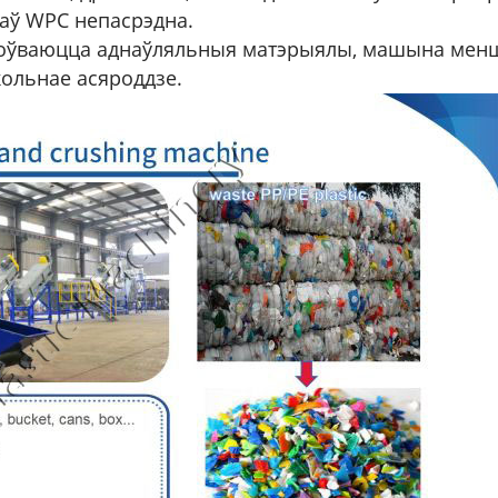
аў WPC непасрэдна.
тоўваюцца аднаўляльныя матэрыялы, машына менш
кольнае асяроддзе.