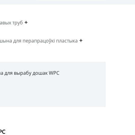
кавых труб
ына для перапрацоўкі пластыка
 для вырабу дошак WPC
PC