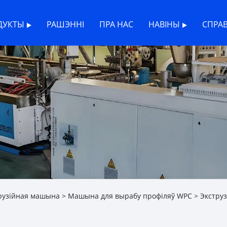
ДУКТЫ
РАШЭННІ
ПРА НАС
НАВІНЫ
СПРА
рузійная машына
>
Машына для вырабу профіляў WPC
> Экструз