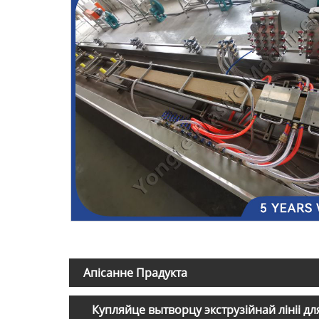
Апісанне Прадукта
Купляйце вытворцу экструзійнай лініі дл