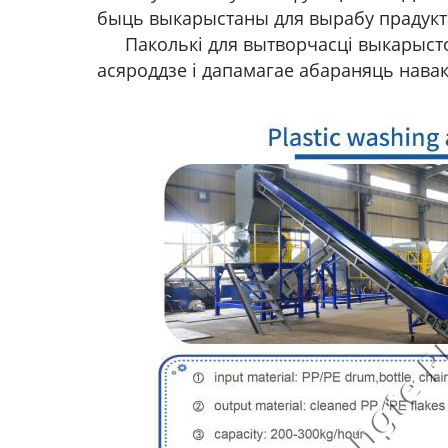
быць выкарыстаны для вырабу прадукт
Паколькі для вытворчасці выкарыс
асяроддзе і дапамагае абараняць нава