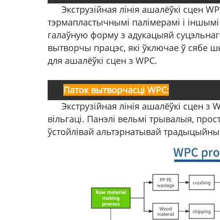
Экструзійная лінія ашалёўкі сцен W
тэрмапластычнымі палімерамі і іншымі 
галаўную форму з адукацыяй суцэльнаг
вытворчы працэс, які ўключае ў сябе ш
для ашалёўкі сцен з WPC.
Паток вытворчасці WPC:
Экструзійная лінія ашалёўкі сцен з 
вільгаці. Панэлі вельмі трывалыя, про
ўстойлівай альтэрнатывай традыцыйным 