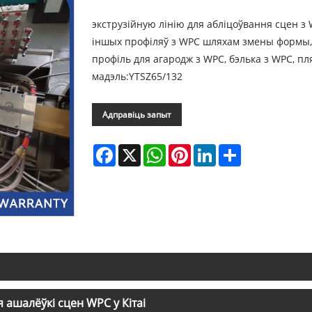
экструзійную лінію для абліцоўвання сцен 
іншых профіляў з WPC шляхам змены формы, т
профіль для агародж з WPC, бэлька з WPC, пл
мадэль:YTSZ65/132
Адправіць запыт
Facebook
X
WhatsApp
Pinterest
LinkedIn
Share
я ашалёўкі сцен WPC у Кітаі