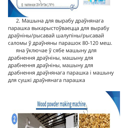
2. Машына для вырабу драўнянага
парашка выкарыстоўваецца для вырабу
драўніны/рысавай шалупіны/рысавай
саломы ў драўняны парашок 80-120 меш.
яна ўключае ў сябе машыну для
драбнення драўніны, машыну для
драбнення драўніны, машыну для
драбнення драўнянага парашка і машыну
для сушкі драўнянага парашка