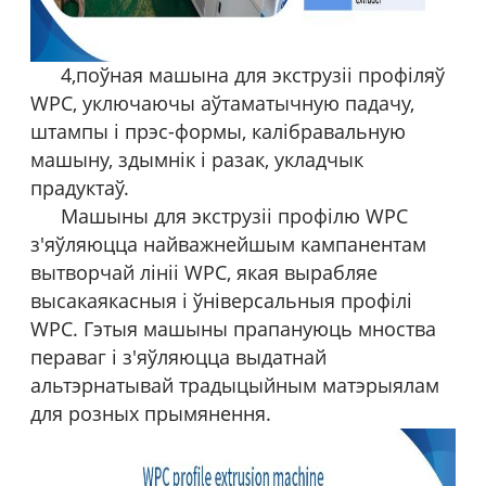
4,
поўная машына для экструзіі профіляў
WPC, уключаючы аўтаматычную падачу,
штампы і прэс-формы, калібравальную
машыну, здымнік і разак, укладчык
прадуктаў.
Машыны для экструзіі профілю WPC
з'яўляюцца найважнейшым кампанентам
вытворчай лініі WPC, якая вырабляе
высакаякасныя і ўніверсальныя профілі
WPC. Гэтыя машыны прапануюць мноства
пераваг і з'яўляюцца выдатнай
альтэрнатывай традыцыйным матэрыялам
для розных прымянення.