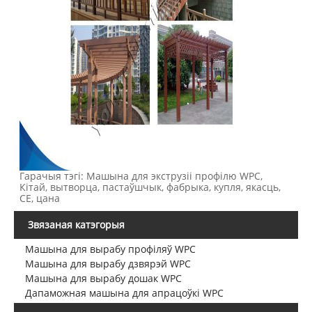
Гарачыя тэгі: Машына для экструзіі профілю WPC,
Кітай, вытворца, пастаўшчык, фабрыка, купля, якасць,
CE, цана
Звязаная катэгорыя
Машына для вырабу профіляў WPC
Машына для вырабу дзвярэй WPC
Машына для вырабу дошак WPC
Дапаможная машына для апрацоўкі WPC