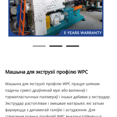
Машына для экструзіі профілю WPC
Машына для экструзіі профілю WPC працуе шляхам
падачы сумесі драўнянай мукі або валокнаў і
тэрмапластычных палімераў і іншых дабавак у экструдар.
Экструдар растоплівае і змешвае матэрыял, які затым
фармуецца з дапамогай галоўкі і астуджэння. Для
стварэння розных профіляў WPC выкарыстоўваюцца