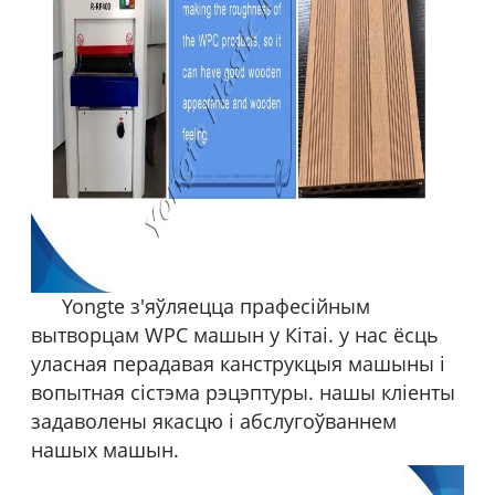
Yongte з'яўляецца прафесійным
вытворцам WPC машын у Кітаі. у нас ёсць
уласная перадавая канструкцыя машыны і
вопытная сістэма рэцэптуры. нашы кліенты
задаволены якасцю і абслугоўваннем
нашых машын.