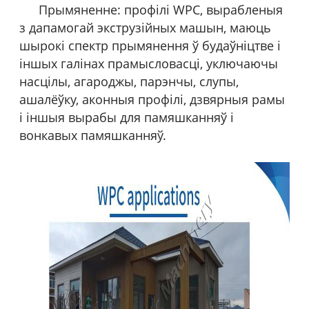
Прымяненне: профілі WPC, вырабленыя
з дапамогай экструзійных машын, маюць
шырокі спектр прымянення ў будаўніцтве і
іншых галінах прамысловасці, уключаючы
насцілы, агароджы, парэнчы, слупы,
ашалёўку, аконныя профілі, дзвярныя рамы
і іншыя вырабы для памяшканняў і
вонкавых памяшканняў.