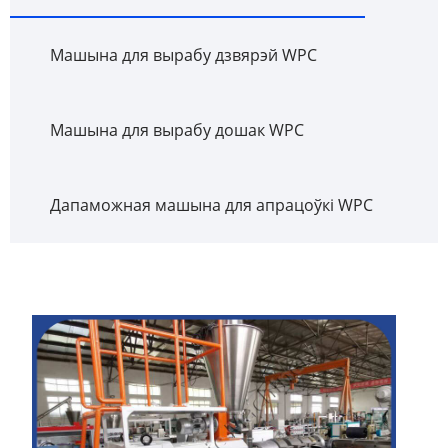
Машына для вырабу дзвярэй WPC
Машына для вырабу дошак WPC
Дапаможная машына для апрацоўкі WPC