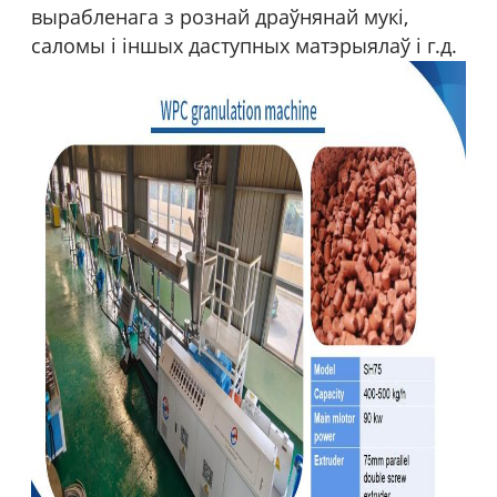
вырабленага з рознай драўнянай мукі,
саломы і іншых даступных матэрыялаў і г.д.