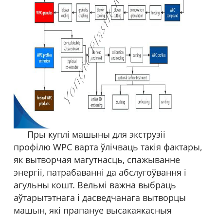
Пры куплі машыны для экструзіі
профілю WPC варта ўлічваць такія фактары,
як вытворчая магутнасць, спажыванне
энергіі, патрабаванні да абслугоўвання і
агульны кошт. Вельмі важна выбраць
аўтарытэтнага і дасведчанага вытворцы
машын, які прапануе высакаякасныя