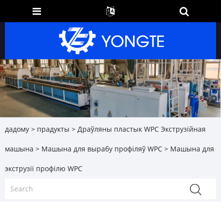
дадому
>
прадукты
>
Драўляны пластык WPC Экструзійная
машына
>
Машына для вырабу профіляў WPC
> Машына для
экструзіі профілю WPC