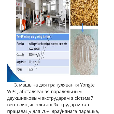
3, машына для гранулявання Yongte
WPC, абсталяваная паралельным
двухшнековым экстрударам з сістэмай
вентыляцыі вільгаці,
Экструдар можа
працаваць для 70% драўнянага парашка,