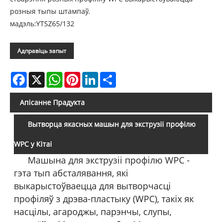
розныя тыпы штампаў.
мадэль:YTSZ65/132
Адправіць запыт
Facebook
X
WhatsApp
Pinterest
LinkedIn
Share
Апісанне Прадукта
Вытворца якасных машын для экструзіі профілю
WPC у Кітаі
Машына для экструзіі профілю WPC -
гэта тып абсталявання, які
выкарыстоўваецца для вытворчасці
профіляў з дрэва-пластыку (WPC), такіх як
насцілы, агароджы, парэнчы, слупы,