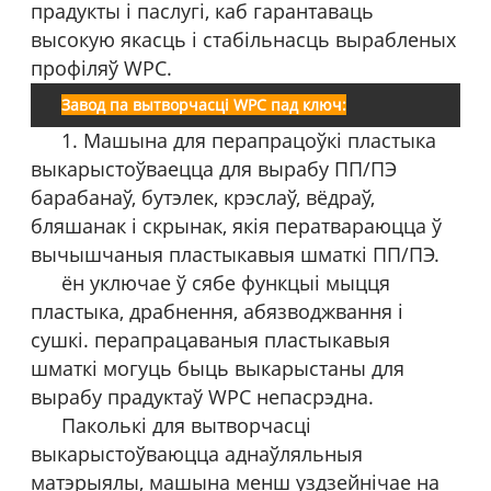
прадукты і паслугі, каб гарантаваць
высокую якасць і стабільнасць вырабленых
профіляў WPC.
Завод па вытворчасці WPC пад ключ:
1. Машына для перапрацоўкі пластыка
выкарыстоўваецца для вырабу ПП/ПЭ
барабанаў, бутэлек, крэслаў, вёдраў,
бляшанак і скрынак, якія ператвараюцца ў
вычышчаныя пластыкавыя шматкі ПП/ПЭ.
ён уключае ў сябе функцыі мыцця
пластыка, драбнення, абязводжвання і
сушкі. перапрацаваныя пластыкавыя
шматкі могуць быць выкарыстаны для
вырабу прадуктаў WPC непасрэдна.
Паколькі для вытворчасці
выкарыстоўваюцца аднаўляльныя
матэрыялы, машына менш уздзейнічае на