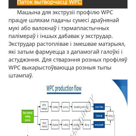
Паток вытворчасці WPC:
Машына для экструзіі профілю WPC
працуе шляхам падачы сумесі драўнянай
мукі або валокнаў і тэрмапластычных
палімераў і іншых дабавак у экструдар.
Экструдар растоплівае і змешвае матэрыял,
які затым фармуецца з дапамогай галоўкі і
астуджэння. Для стварэння розных профіляў
WPC выкарыстоўваюцца розныя тыпы
штампаў.