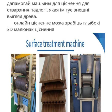
дапамогай машыны для ціснення для
стварэння падлогі, якая імітуе знешні
выгляд дрэва.
онлайн цісненне можа зрабіць глыбокі
3D малюнак ціснення