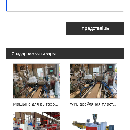
прадставіць
Спадарожныя тавары
Машына для вытворчасці насцілаў WPC
WPE драўляная пластыкавая кампазіцыя WPC Extrusion Machine