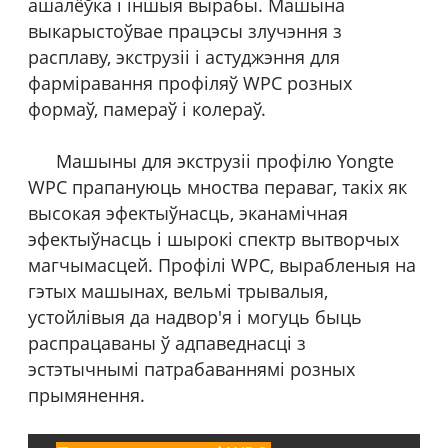
ашалёўка і іншыя вырабы. Машына
выкарыстоўвае працэсы злучэння з
расплаву, экструзіі і астуджэння для
фарміравання профіляў WPC розных
формаў, памераў і колераў.
Машыны для экструзіі профілю Yongte
WPC прапануюць мноства пераваг, такіх як
высокая эфектыўнасць, эканамічная
эфектыўнасць і шырокі спектр вытворчых
магчымасцей. Профілі WPC, вырабленыя на
гэтых машынах, вельмі трывалыя,
устойлівыя да надвор'я і могуць быць
распрацаваны ў адпаведнасці з
эстэтычнымі патрабаваннямі розных
прымянення.