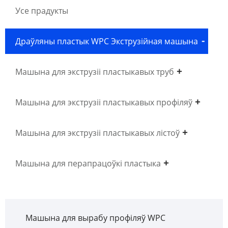
Усе прадукты
Драўляны пластык WPC Экструзійная машына
Машына для экструзіі пластыкавых труб
Машына для экструзіі пластыкавых профіляў
Машына для экструзіі пластыкавых лістоў
Машына для перапрацоўкі пластыка
Машына для вырабу профіляў WPC