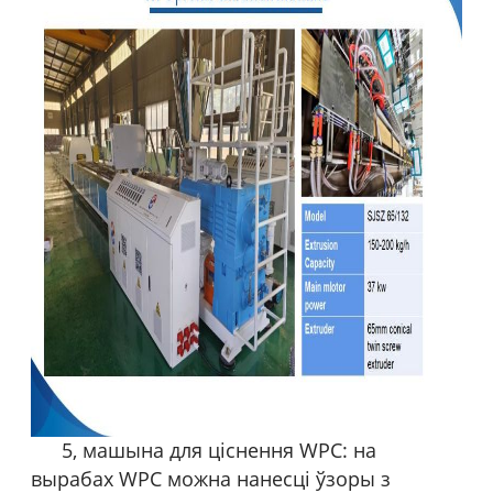
5, машына для ціснення WPC: на
вырабах WPC можна нанесці ўзоры з