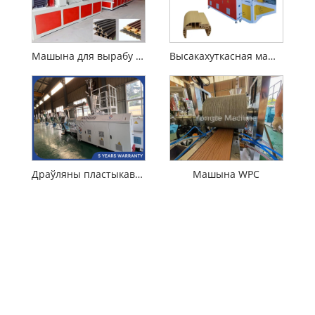
Машына для вырабу насценнай панэлі PVC WPC
Высакахуткасная машына для экструзіі дзвярнога профілю WPC
Драўляны пластыкавы кампазітны марнул WPC для вырабу машыны
Машына WPC