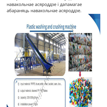
навакольнае асяроддзе і дапамагае
абараняць навакольнае асяроддзе.