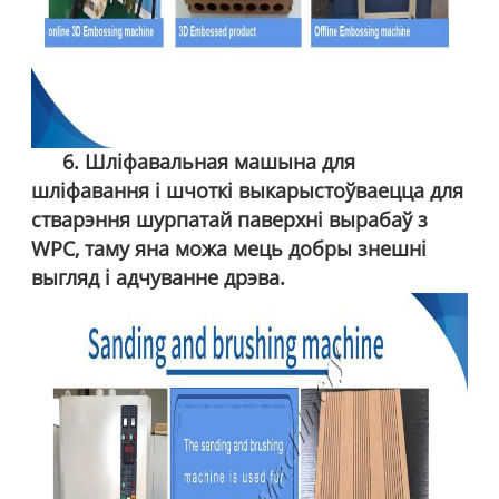
6. Шліфавальная машына для
шліфавання і шчоткі выкарыстоўваецца для
стварэння шурпатай паверхні вырабаў з
WPC, таму яна можа мець добры знешні
выгляд і адчуванне дрэва.