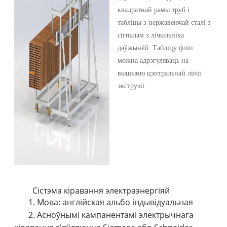
квадратнай рамы труб і
табліцы з нержавеючай сталі з
сігналам з лічыльніка
даўжынёй. Табліцу фліп
можна адрэгуляваць на
вышыню цэнтральнай лініі
экструзіі.
Сістэма кіравання электраэнергіяй
1. Мова: англійская альбо індывідуальная
2. Асноўнымі кампанентамі электрычнага