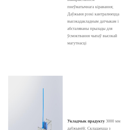
пнеўматычнага кіравання;
Даўжыня рэзкі кантралюецца
высокадакладным датчыкам і
абсталяваны прылады для
ўсмоктвання чыпаў высокай
магутнасці
Укладчык прадукту
3000 мм
даўжынёй; Складаецца з