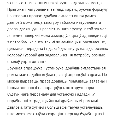
як вільготныя ванныя пакоі, кухні і адкрытыя месцы.
Прыгожы і натуральны выгляд: карэкціруючы формулу
і вытворчы працэс, драўляна-пластычная рамка
дзвярэй можа мець тэкстуру і збожжа натуральнага
дрэва, дасягнуўшы рэалістычнага эфекту. У той жа час
лячэнне паверхні можа ажыццяўляцца ў адпаведнасці
з патрэбамі кліента, такімі як ламінацыя, распыленне,
цеплавая перадача і г.д., каб дасягнуць налады розных
колераў і ўзораў для задавальнення патрэбаў розных
стыляў упрыгожвання.
Зручная апрацоўка і ўстаноўка: драўляна-пластычная
рамка мае падобныя ўласцівасці апрацоўкі з дрэва, і іх
можна выразаць, прасвідраваць, прыбіваць, звязаны і
іншыя аперацыі па апрацоўцы, што зручна для
будаўнічага персаналу для ўстаноўкі і адладкі. У
параўнанні з традыцыйнымі драўлянымі рамкамі
дзвярэй, гэта хутчэй і больш эфектыўна ўсталёўваць,
што можа эфектыўна скараціць перыяд будаўніцтва і