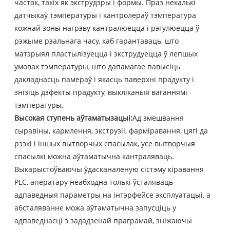
частак, такіх як экструдэры і формы. Праз некалькі
датчыкаў тэмпературы і кантролераў тэмпература
кожнай зоны нагрэву кантралюецца і рэгулюецца ў
рэжыме рэальнага часу, каб гарантаваць, што
матэрыял пластылізуецца і экструдуецца ў лепшых
умовах тэмпературы, што дапамагае павысіць
дакладнасць памераў і якасць паверхні прадукту і
знізіць дэфекты прадукту, выкліканыя ваганнямі
тэмпературы.
Высокая ступень аўтаматызацыі:
Ад змешвання
сыравіны, кармлення, экструзіі, фарміравання, цягі да
рэзкі і іншых вытворчых спасылак, усе вытворчыя
спасылкі можна аўтаматычна кантраляваць.
Выкарыстоўваючы ўдасканаленую сістэму кіравання
PLC, аператару неабходна толькі ўсталяваць
адпаведныя параметры на інтэрфейсе эксплуатацыі, а
абсталяванне можа аўтаматычна запусціць у
адпаведнасці з зададзенай праграмай, зніжаючы