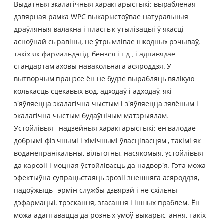
Выдатныя экалагічныя характарыстыкі: вырабленая
дзвярная рамка WPC выкарыстоўвае натуральныя
драўляныя валакна і пластык утылізацыі ў якасці
асноўнай сыравіны, не ўтрымлівае шкодных рэчываў,
такіх як фармальдэгід, бензол і г.д., і адпавядае
стандартам аховы навакольнага асяроддзя. У
вытворчым працэсе ён не будзе вырабляць вялікую
колькасць сцёкавых вод, адходаў і адходаў, які
з'яўляецца экалагічна чыстым і з'яўляецца зялёным і
экалагічна чыстым будаўнічым матэрыялам.
Устойлівыя і надзейныя характарыстыкі: ён валодае
добрымі фізічнымі і хімічнымі ўласцівасцямі, такімі як
воданепранікальны, вільготны, насякомыя, устойлівыя
да карозіі і моцная ўстойлівасць да надвор'я. Гэта можа
эфектыўна супрацьстаяць эрозіі знешняга асяроддзя,
падоўжыць тэрмін службы дзвярэй і не схільны
дэфармацыі, трэскання, згасання і іншых праблем. Ён
можа адаптавацца да розных умоў выкарыстання, такіх