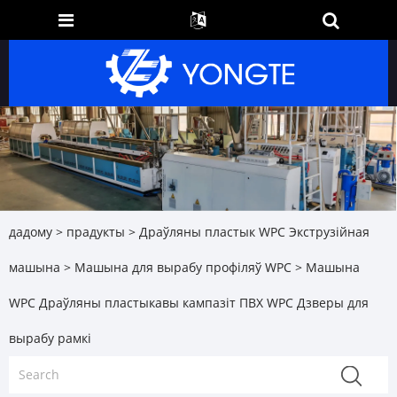
дадому
>
прадукты
>
Драўляны пластык WPC Экструзійная
машына
>
Машына для вырабу профіляў WPC
> Машына
WPC Драўляны пластыкавы кампазіт ПВХ WPC Дзверы для
вырабу рамкі