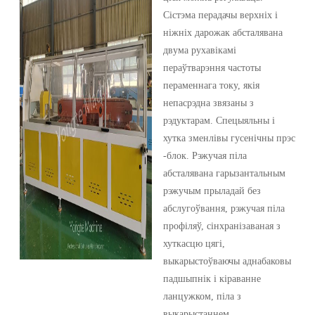
Сістэма перадачы верхніх і
ніжніх дарожак абсталявана
двума рухавікамі
пераўтварэння частоты
пераменнага току, якія
непасрэдна звязаны з
рэдуктарам. Спецыяльны і
хутка зменлівы гусенічны прэс
-блок. Рэжучая піла
абсталявана гарызантальным
рэжучым прыладай без
абслугоўвання, рэжучая піла
профіляў, сінхранізаваная з
хуткасцю цягі,
выкарыстоўваючы аднабаковы
падшыпнік і кіраванне
ланцужком, піла з
выкарыстаннем