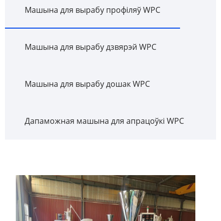
Машына для вырабу профіляў WPC
Машына для вырабу дзвярэй WPC
Машына для вырабу дошак WPC
Дапаможная машына для апрацоўкі WPC