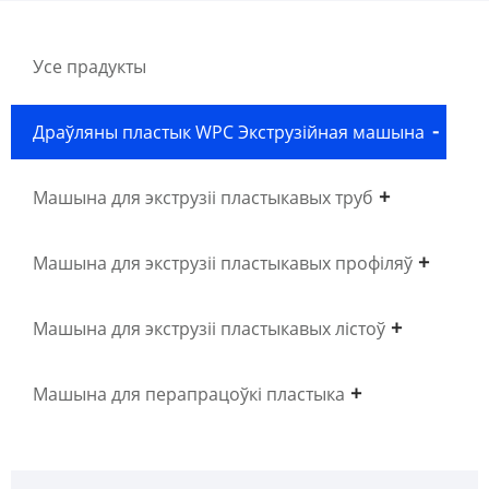
Усе прадукты
Драўляны пластык WPC Экструзійная машына
Машына для экструзіі пластыкавых труб
Машына для экструзіі пластыкавых профіляў
Машына для экструзіі пластыкавых лістоў
Машына для перапрацоўкі пластыка