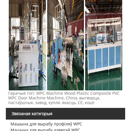
Гарачыя тэгі: WPC Machine Wood Plastic Composite PVC
WPC Door Machine Machine, China, вытворца,
пастаўшчык, завод, купля, якасць, CE, кошт
Звязаная катэгорыя
Машына для вырабу профіляў WPC
Машына для вырабу дзвярэй WPC