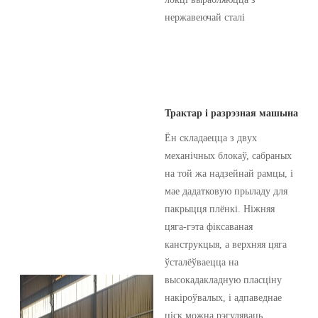
нержавеючай сталі
Трактар ​​і разрэзная машына
Ён складаецца з двух
механічных блокаў, сабраных
на той жа надзейнай рамцы, і
мае дадатковую прыладу для
пакрыцця плёнкі. Ніжняя
цяга-гэта фіксаваная
канструкцыя, а верхняя цяга
ўсталёўваецца на
высокадакладную пласціну
накіроўвалых, і адпаведнае
ціск можна рэгуляваць.