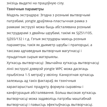
знізіць выдаткі на працоўную сілу.
Тэхнічныя параметры
Мадэль экстрадэра: Згодна з рознымі вытворчымі
патрэбамі, yongte драўляна-пластычная рамка з
рамкамі экструзіі можа быць абсталявана рознымі
экстрударамі з двайны шрубамі, такімі як SJZ51/105,
SJZ65/132 і г.д. Гэтыя экструдэры маюць розныя
параметры, такія як дыяметр шрубы і прапорцыі, а
таксама адпаведныя вытворчыя магутнасці і
прыдатныя сырыя матэрыялы.
Хуткасць вытворчасці: Звычайна хуткасць вытворчасці
лініі экструзіі дзвярэй yongte WPC можа дасягаць
прыблізна 1-5 метраў у хвіліну. Канкрэтная хуткасць
залежыць ад такіх фактараў, як тэхнічныя
характарыстыкі прадукту, формула сыравіны і
канфігурацыя абсталявання. Больш высокая хуткасць
вытворчасці можа задаволіць патрэбы маштабнай
вытворчасці і павысіць эфектыўнасць вытворчасці.