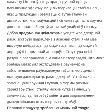
памылку і інтэнсіўнасць працы ручной працы,
павышэнне эфектыўнасці вытворчасці і стабільнасць
якасці прадукцыі і рэалізацыю аўтаматычнай
дыягностыкі няспраўнасцей і сігналізацыі, што зручна
для тэхнічнага абслугоўвання, каб увайсці ў сістэму.
Добра прадуманая цвіль:
Форма yongte wpc дзвярной
рамкі экструзіі выраблена з якаснай сталі, якая мае
высокую цвёрдасць і дакладнасць пасля дакладнай
апрацоўкі і тэрмічнай апрацоўкі. Структура цвілі
разумна распрацавана, а канал патоку гладкі, што можа
зрабіць матэрыял экструдавана раўнамерна,
забяспечваючы раўнамерную таўшчыню сценкі і
высокую дакладнасць рамкі дзвярэй. У той жа час,
замена цвілі зручная і хуткая, а формы розных
характарыстык і стыляў можна хутка замяніць у
залежнасці ад патрэбаў кліента для задавальнення
дыверсіфікаваных вытворчых патрэбаў.
Перавагі прадукту, зробленыя машынай Yongte