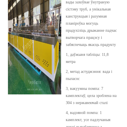
вады захоўвае ўнутраную
сістэму труб, а унікальная
канструкцыя і разумная
планіроўка могуць
прадухіліць дрыжанне падчас
вытворчага працэсу і
забяспечыць якасць прадукту
1, даўжыня табліцы: 11,8
метра
2, метад астуджэння: вада і
пыласос
3, вакуумны помпа: 7
камплектаў, цела зроблена на
304 з нержавеючай сталі
4, вадзяной помпа: 1
камплект, усе падлучаныя
локці вырабляюцца з