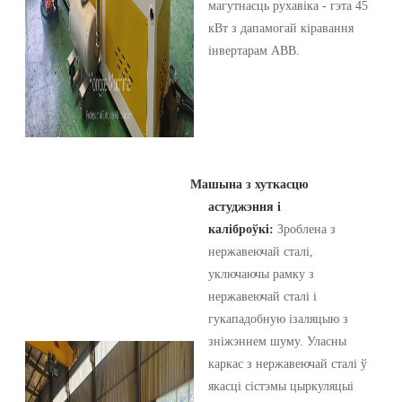
магутнасць рухавіка - гэта 45
кВт з дапамогай кіравання
інвертарам ABB.
Машына з хуткасцю
астуджэння і
каліброўкі:
Зроблена з
нержавеючай сталі,
уключаючы рамку з
нержавеючай сталі і
гукападобную ізаляцыю з
зніжэннем шуму. Уласны
каркас з нержавеючай сталі ў
якасці сістэмы цыркуляцыі