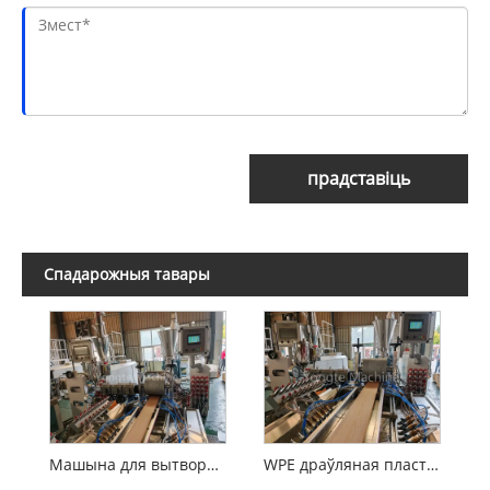
прадставіць
Спадарожныя тавары
Машына для вытворчасці насцілаў WPC
WPE драўляная пластыкавая кампазіцыя WPC Extrusion Machine