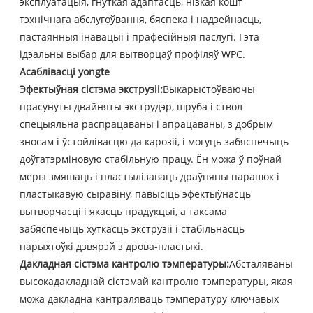
эксплуатацыя, гнуткая адаптасць, нізкая кошт
тэхнічнага абслугоўвання, бяспека і надзейнасць,
пастаянныя інавацыі і прафесійныя паслугі. Гэта
ідэальны выбар для вытворцаў профіляў WPC.
Асаблівасці yongte
Эфектыўная сістэма экструзіі:
Выкарыстоўваючы
прасунуты двайняты экструдэр, шруба і ствол
спецыяльна распрацаваны і апрацаваны, з добрым
зносам і ўстойлівасцю да карозіі, і могуць забяспечыць
доўгатэрміновую стабільную працу. Ён можа ў поўнай
меры змяшаць і пластылізаваць драўняны парашок і
пластыкавую сыравіну, павысіць эфектыўнасць
вытворчасці і якасць прадукцыі, а таксама
забяспечыць хуткасць экструзіі і стабільнасць
нарыхтоўкі дзвярэй з дрова-пластыкі.
Дакладная сістэма кантролю тэмпературы:
Абсталяваны
высокадакладнай сістэмай кантролю тэмпературы, якая
можа дакладна кантраляваць тэмпературу ключавых