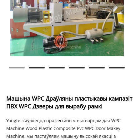
Машына WPC Драўляны пластыкавы кампазіт
ПВХ WPC Дзверы для вырабу рамкі
Yongte з'яўляецца прафесійным вытворцам для WPC
Machine Wood Plastic Composite Pvc WPC Door Makey
Machine, мы пастаўляем машыну высокай якасці з