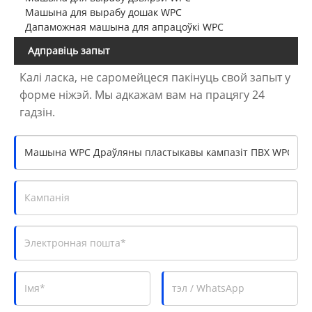
Машына для вырабу дошак WPC
Дапаможная машына для апрацоўкі WPC
Адправіць запыт
Калі ласка, не саромейцеся пакінуць свой запыт у
форме ніжэй. Мы адкажам вам на працягу 24
гадзін.