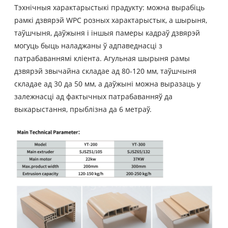
Тэхнічныя характарыстыкі прадукту: можна вырабіць
рамкі дзвярэй WPC розных характарыстык, а шырыня,
таўшчыня, даўжыня і іншыя памеры кадраў дзвярэй
могуць быць наладжаны ў адпаведнасці з
патрабаваннямі кліента. Агульная шырыня рамы
дзвярэй звычайна складае ад 80-120 мм, таўшчыня
складае ад 30 да 50 мм, а даўжыні можна выразаць у
залежнасці ад фактычных патрабаванняў да
выкарыстання, прыблізна да 6 метраў.