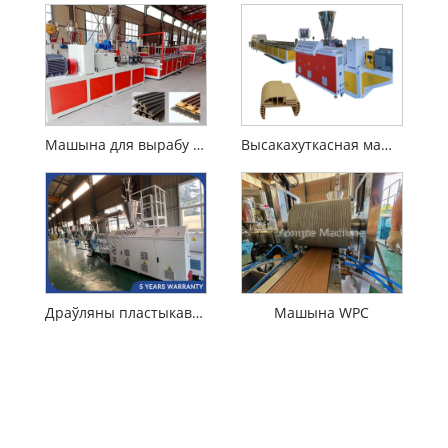
Машына для вырабу насценнай панэлі PVC WPC
Высакахуткасная машына для экструзіі дзвярнога профілю WPC
Драўляны пластыкавы кампазітны марнул WPC для вырабу машыны
Машына WPC