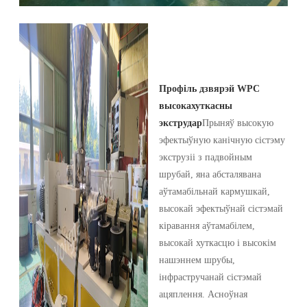
Профіль дзвярэй WPC
высокахуткасны
экструдар
Прыняў высокую
эфектыўную канічную сістэму
экструзіі з падвойным
шрубай, яна абсталявана
аўтамабільнай кармушкай,
высокай эфектыўнай сістэмай
кіравання аўтамабілем,
высокай хуткасцю і высокім
нашэннем шрубы,
інфрастручанай сістэмай
ацяплення. Асноўная