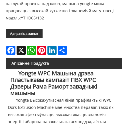
паслугай праекта пад ключ, машына yongte можа
працаваць з высокай хуткасцю і эканоміяй магутнасці
мадэль:YTHD65/132
Адправіць запыт
Facebook
X
WhatsApp
Pinterest
LinkedIn
Share
Апісанне Прадукта
Yongte WPC Машына дрэва
Пластыкавы кампазіт ПВХ WPC
Дзверы Рама Раморт завадчыкі
машыны
Yongte Высокахуткасная лінія прафілактыкі WPC
Dors Extrusion Machine мае мноства пераваг, такіх як
высокая эфектыўнасць, высокая якасць, эканомія
энергіі і абарона навакольнага асяроддзя, лёгкая