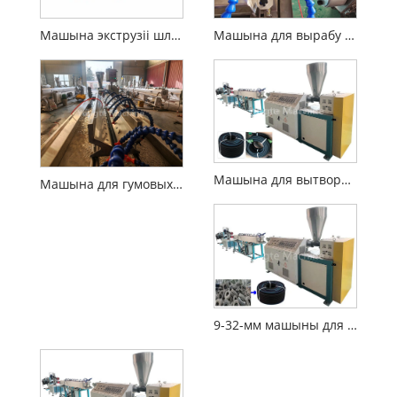
Машына экструзіі шланга з гумовым прасочваннем
Машына для вырабу шлангаў
Машына для вытворчасці ірыгацыйных труб
Машына для гумовых шлангаў
9-32-мм машыны для вырабу шланга гума