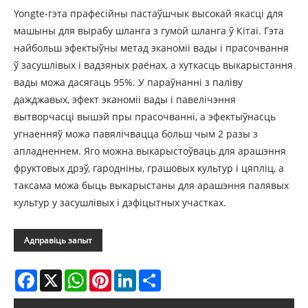
Yongte-гэта прафесійны пастаўшчык высокай якасці для
машыны для вырабу шланга з гумой шланга ў Кітаі. Гэта
найбольш эфектыўны метад эканоміі вады і прасочвання
ў засушлівых і вадзяных раёнах, а хуткасць выкарыстання
вады можа дасягаць 95%. У параўнанні з паліву
дажджавых, эфект эканоміі вады і павелічэння
вытворчасці вышэй пры прасочванні, а эфектыўнасць
угнаенняў можа павялічвацца больш чым 2 разы з
апладненнем. Яго можна выкарыстоўваць для арашэння
фруктовых дрэў, гародніны, грашовых культур і цяпліц, а
таксама можа быць выкарыстаны для арашэння палявых
культур у засушлівых і дэфіцытных участках.
Адправіць запыт
Facebook
X
WhatsApp
Pinterest
LinkedIn
Share