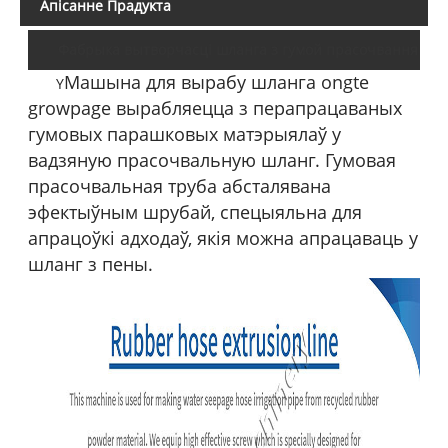
Апісанне Прадукта
Фабрыка вытворчасці шланга з гумой прасочвання
Машына для вырабу шланга ongte
Y
growpage вырабляецца з перапрацаваных
гумовых парашковых матэрыялаў у
вадзяную прасочвальную шланг. Гумовая
прасочвальная труба абсталявана
эфектыўным шрубай, спецыяльна для
апрацоўкі адходаў, якія можна апрацаваць у
шланг з пены.