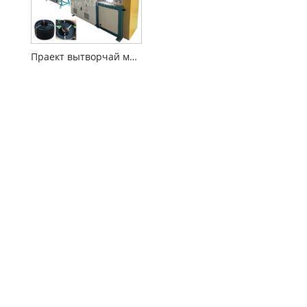
Праект вытворчай машыны з гумовай арашальнай трубай з выкарыстаннем адходаў гумовай шыны