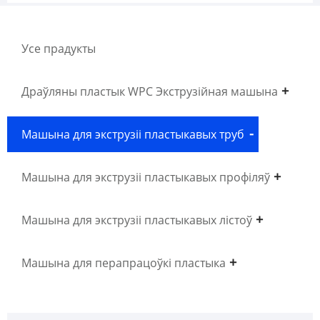
Усе прадукты
Драўляны пластык WPC Экструзійная машына
Машына для экструзіі пластыкавых труб
Машына для экструзіі пластыкавых профіляў
Машына для экструзіі пластыкавых лістоў
Машына для перапрацоўкі пластыка