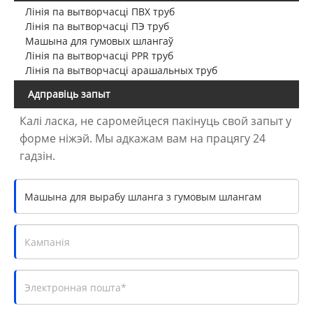
Лінія па вытворчасці ПВХ труб
Лінія па вытворчасці ПЭ труб
Машына для гумовых шлангаў
Лінія па вытворчасці PPR труб
Лінія па вытворчасці арашальных труб
Адправіць запыт
Калі ласка, не саромейцеся пакінуць свой запыт у
форме ніжэй. Мы адкажам вам на працягу 24
гадзін.