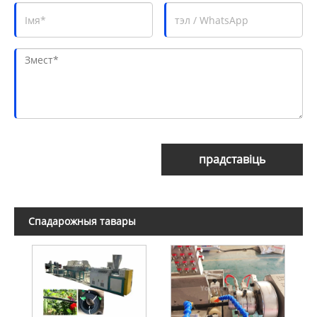
прадставіць
Спадарожныя тавары