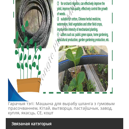
Гарачыя тэгі: Машына для вырабу шланга з гумовым
прасочваннем, Кітай, вытворца, пастаўшчык, завод,
купля, якасць, CE, кошт
Звязаная катэгорыя