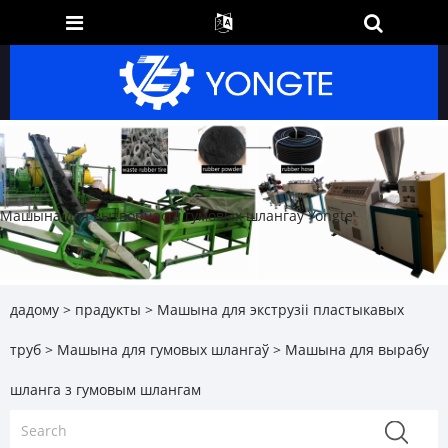
Машына для вытворчасці гумовых шлангаў Yongte
дадому
>
прадукты
>
Машына для экструзіі пластыкавых
труб
>
Машына для гумовых шлангаў
> Машына для вырабу
шланга з гумовым шлангам