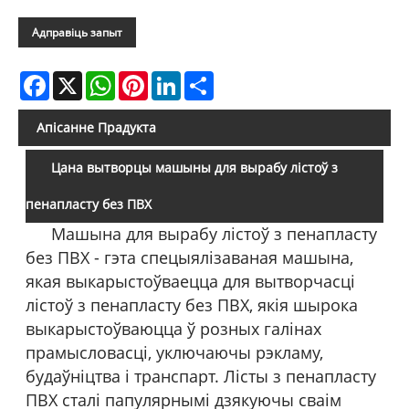
Адправіць запыт
Facebook
X
WhatsApp
Pinterest
LinkedIn
Share
Апісанне Прадукта
Цана вытворцы машыны для вырабу лістоў з
пенапласту без ПВХ
Машына для вырабу лістоў з пенапласту
без ПВХ - гэта спецыялізаваная машына,
якая выкарыстоўваецца для вытворчасці
лістоў з пенапласту без ПВХ, якія шырока
выкарыстоўваюцца ў розных галінах
прамысловасці, уключаючы рэкламу,
будаўніцтва і транспарт. Лісты з пенапласту
ПВХ сталі папулярнымі дзякуючы сваім