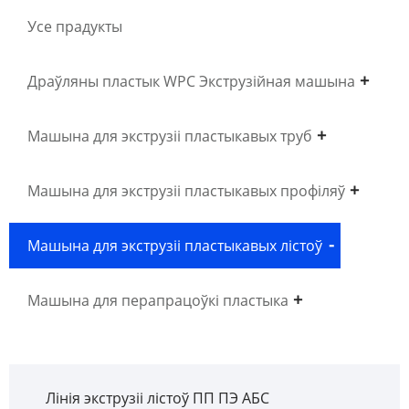
Усе прадукты
Драўляны пластык WPC Экструзійная машына
Машына для экструзіі пластыкавых труб
Машына для экструзіі пластыкавых профіляў
Машына для экструзіі пластыкавых лістоў
Машына для перапрацоўкі пластыка
Лінія экструзіі лістоў ПП ПЭ АБС