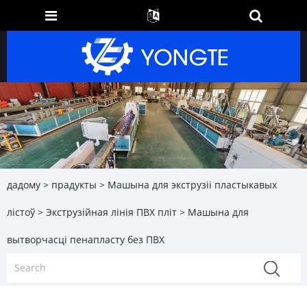
дадому
>
прадукты
>
Машына для экструзіі пластыкавых
лістоў
>
Экструзійная лінія ПВХ пліт
> Машына для
вытворчасці пенапласту без ПВХ