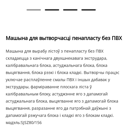
Машына для вытворчасці пенапласту без ПВХ
Машына для вырабу лістоў з пенапласту без ПВХ
складаецца з канічнага двухшнекавага экструдара,
калібравальнага блока, астуджальнага блока, блока
выцягвання, блока рэзкі і блока кладкі. Вытворчы працэс
уключае расплаўленне смалы ПВХ і іншых дабавак у
экструдары, фарміраванне плоскага ліста ў
калібравальным блоку, астуджэнне яго з дапамогай
астуджальнага блока, выцягванне яго з дапамогай блока
выцягвання, разразанне яго да патрэбнай даўжыні з
дапамогай рэжучага блока і кладкі яго з блокам кладкі.
мадэль:SJSZ80/156