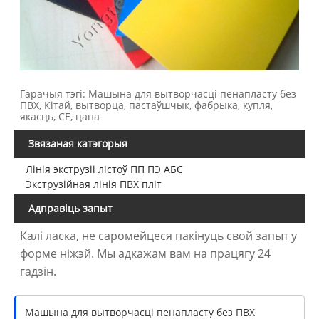
Гарачыя тэгі: Машына для вытворчасці пенапласту без
ПВХ, Кітай, вытворца, пастаўшчык, фабрыка, купля,
якасць, CE, цана
Звязаная катэгорыя
Лінія экструзіі лістоў ПП ПЭ АБС
Экструзійная лінія ПВХ пліт
Адправіць запыт
Калі ласка, не саромейцеся пакінуць свой запыт у
форме ніжэй. Мы адкажам вам на працягу 24
гадзін.