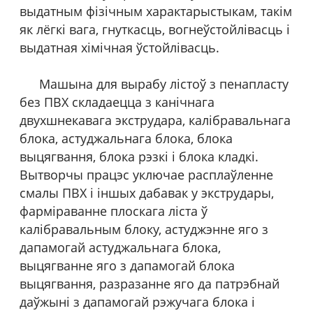
выдатным фізічным характарыстыкам, такім
як лёгкі вага, гнуткасць, вогнеўстойлівасць і
выдатная хімічная ўстойлівасць.
Машына для вырабу лістоў з пенапласту
без ПВХ складаецца з канічнага
двухшнекавага экструдара, калібравальнага
блока, астуджальнага блока, блока
выцягвання, блока рэзкі і блока кладкі.
Вытворчы працэс уключае расплаўленне
смалы ПВХ і іншых дабавак у экструдары,
фарміраванне плоскага ліста ў
калібравальным блоку, астуджэнне яго з
дапамогай астуджальнага блока,
выцягванне яго з дапамогай блока
выцягвання, разразанне яго да патрэбнай
даўжыні з дапамогай рэжучага блока і