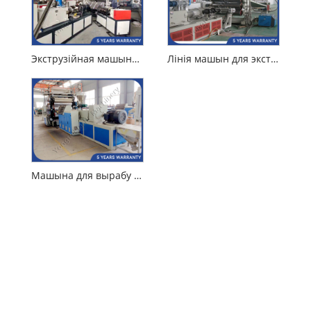
Экструзійная машына для гафрыраванага даху з ПВХ
Лінія машын для экструзіі мармуровага ліста ПВХ
Машына для вырабу мармуровай дошкі з ПВХ