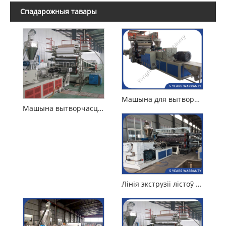
Спадарожныя тавары
Машына для вытворчасці ўспененых пліт без ПВХ
Машына вытворчасці падлогі PVC SPC
Лінія экструзіі лістоў ПВХ