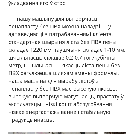
ўкладвання яго ў стос.
нашу машыну для вытворчасці
пенапласту без ПВХ можна наладзіць у
адпаведнасці з патрабаваннямі кліента.
стандартная шырыня ліста без ПВХ пены
складае 1220 мм, таўшчыня складае 1-10 мм,
шчыльнасць складае 0,2-0,7 тон/кубічны
метр, шчыльнасць і якасць ліста пены без
ПВХ рэгулюецца шляхам змены формулы.
наша машына для вырабу лістоў з
пенапласту без ПВХ мае высокую якасць,
высокую вытворчую магутнасць, прастату ў
эксплуатацыі, нізкі кошт абслугоўвання,
нізкае энергаспажыванне і стабільную
прадукцыйнасць.