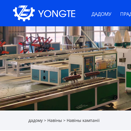
ДАДОМУ
ПРА
дадому
>
Навіны
>
Навіны кампаніі