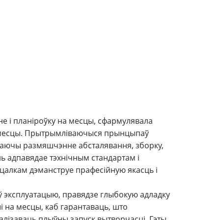
е і планіроўку на месцы, сфармулявала
на месцы. Прытрымліваючыся прынцыпаў
ючаючы размяшчэнне абсталявання, зборку,
ь адпавядае тэхнічным стандартам і
цалкам дэманструе прафесійную якасць і
ў эксплуатацыю, правядзе глыбокую адладку
і на месцы, каб гарантаваць, што
алізаваць плыўны запуск вытворчасці. Гэты