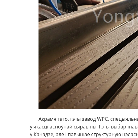
Акрамя таго, гэты завод WPC, спецыяльн
у якасці асноўнай сыравіны. Гэты выбар ін
у Канадзе, але і павышае структурную цэла