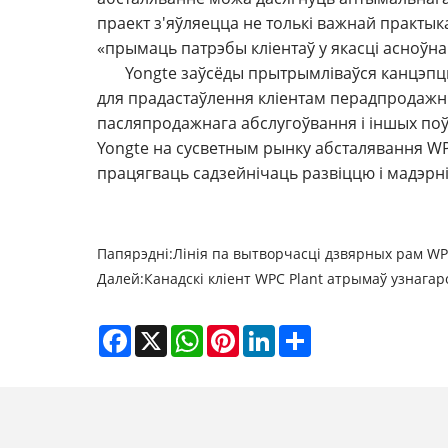
праект з'яўляецца не толькі важнай практык
«прымаць патрэбы кліентаў у якасці асноўна
Yongte заўсёды прытрымліваўся канцэпцы
для прадастаўлення кліентам перадпродажны
пасляпродажнага абслугоўвання і іншых поў
Yongte на сусветным рынку абсталявання WP
працягваць садзейнічаць развіццю і мадэрні
Папярэдні:
Лінія па вытворчасці дзвярных рам W
Далей:
Канадскі кліент WPC Plant атрымаў узнагар
Facebook
X
WhatsApp
Pinterest
LinkedIn
Share