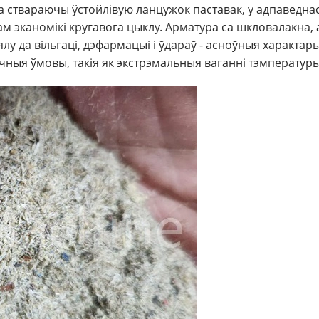
а ствараючы ўстойлівую ланцужок паставак, у адпаведнасц
 эканомікі кругавога цыклу. Арматура са шкловалакна,
 да вільгаці, дэфармацыі і ўдараў - асноўныя характары
чныя ўмовы, такія як экстрэмальныя ваганні тэмпературы