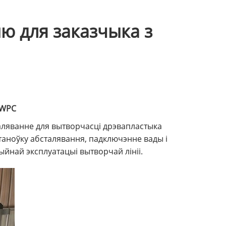
ю для заказчыка з
 WPC
аляванне для вытворчасці дрэвапластыка
аноўку абсталявання, падключэнне вады і
ыйнай эксплуатацыі вытворчай лініі.