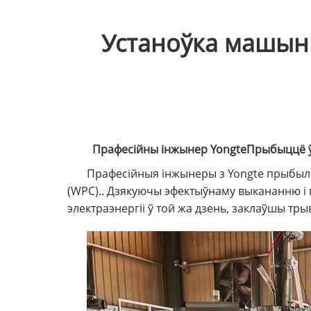
Устаноўка машыны
Прафесійны інжынер Yongte
Прыбыццё ў
Прафесійныя інжынеры з Yongte прыбылі 
(WPC).
. Дзякуючы эфектыўнаму выкананню і 
электраэнергіі ў той жа дзень, заклаўшы тры