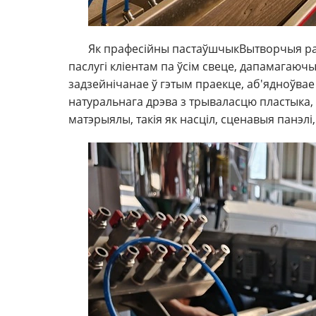
Як прафесійны пастаўшчык
Вытворчыя р
паслугі кліентам па ўсім свеце, дапамагаюч
задзейнічанае ў гэтым праекце, аб'ядноўвае
натуральнага дрэва з трываласцю пластыка
матэрыялы, такія як насціл, сценавыя панэлі