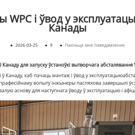
 WPC і ўвод у эксплуатацы
Канады
●
2026-03-25
●
9
●
Пакіньце мне паведамленне
 Канаду для запуску ўстаноўкі вытворчага абсталявання
ў Канаду, каб пачаць мантаж і ўвод у эксплуатацыю
абст
прафесійнаму вопыту інжынеры паспяхова завяршылі ўст
валую аснову для наступнага ўводу ў эксплуатацыю і афіц