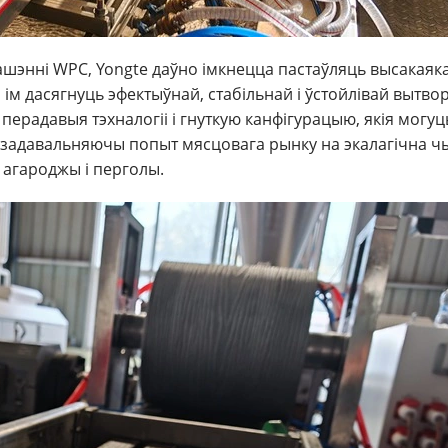
ашэнні WPC
, Yongte даўно імкнецца пастаўляць высакаяк
ы ім дасягнуць эфектыўнай, стабільнай і ўстойлівай вытв
 перадавыя тэхналогіі і гнуткую канфігурацыю, якія мог
, задавальняючы попыт мясцовага рынку на экалагічна 
, агароджы і перголы.