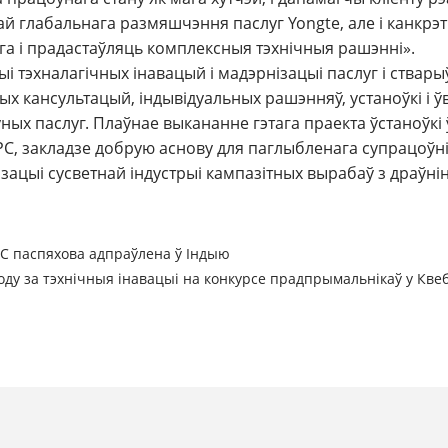
ай глабальнага размяшчэння паслуг Yongte, але і канкр
га і прадастаўляць комплексныя тэхнічныя рашэнні».
і тэхналагічных інавацый і мадэрнізацыі паслуг і ствар
х кансультацый, індывідуальных рашэнняў, устаноўкі і ў
ных паслуг. Плаўнае выкананне гэтага праекта ўстаноўкі
C, закладзе добрую аснову для паглыбленага супрацоўні
зацыі сусветнай індустрыі кампазітных вырабаў з драўнін
PC паспяхова адпраўлена ў Індыю
оду за тэхнічныя інавацыі на конкурсе прадпрымальнікаў у Квеб