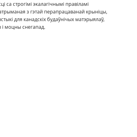
і са строгімі экалагічнымі правіламі
 атрыманая з гэтай перапрацаванай крыніцы,
стыкі для канадскіх будаўнічых матэрыялаў,
 і моцны снегапад.