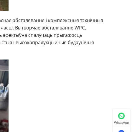
аснае абсталяванне і комплексныя тэхнічныя
орчасці. Вытворчае абсталяванне WPC,
уць эфектыўна спалучаць прыгажосць
чыстыя і высокапрадукцыйныя будаўнічыя
WhatsApp