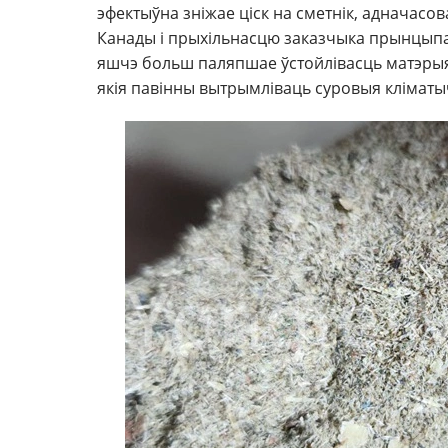
эфектыўна зніжае ціск на сметнік, адначасов
Канады і прыхільнасцю заказчыка прынцыпам
яшчэ больш паляпшае ўстойлівасць матэрыялу
якія павінны вытрымліваць суровыя кліматы