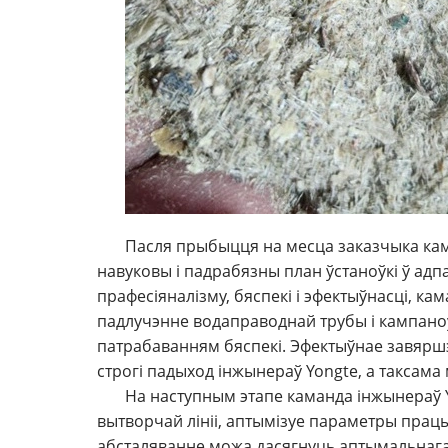
Пасля прыбыцця на месца заказчыка кам
навуковы і падрабязны план ўстаноўкі ў ад
прафесіяналізму, бяспекі і эфектыўнасці, 
падлучэнне водаправоднай трубы і кампаноў
патрабаванням бяспекі. Эфектыўнае завярш
строгі падыход інжынераў Yongte, а таксама
На наступным этапе каманда інжынераў 
вытворчай лініі, аптымізуе параметры працы
абсталяванне можа дасягнуць аптымальнага п