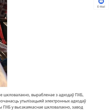
E-Mail
ае шкловалакно, вырабленае з адходаў ПХБ,
апочанасць утылізацыяй электронных адходаў
ы ПХБ у высакаякаснае шкловалакно, завод