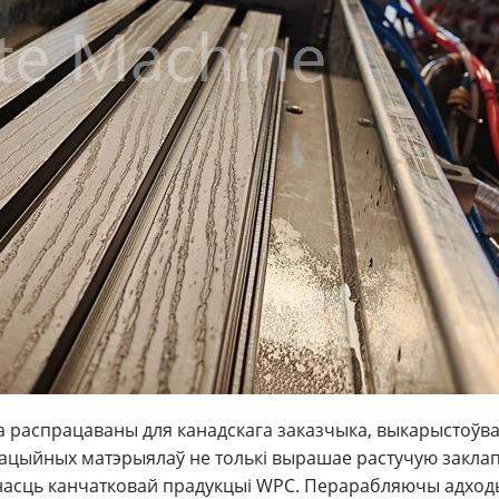
а распрацаваны для канадскага заказчыка, выкарыстоўв
авацыйных матэрыялаў не толькі вырашае растучую закл
снасць канчатковай прадукцыі WPC. Перарабляючы адход