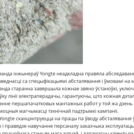
анда інжынераў Yongte неадкладна правяла абследаванн
паведнасці са спецыфікацыямі абсталявання і ўмовамі 
каманда старанна завяршыла кожнае звяно ўстаноўкі, укл
ку лініі электраперадачы, гарантуючы, што кожная дэтал
энне першапачатковых мантажных работ у той жа дзень 
 моцныя магчымасці тэхнічнай падтрымкі кампаніі.
Yongte сканцэнтруецца на працы па ўводу абсталявання 
 і правядзе навучанне персаналу заказчыка эксплуатацы
рацоўнага стану як мага хутчэй, і дапамагчы кліенту рэ