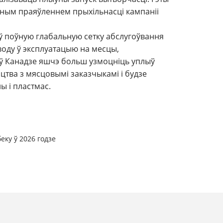
этным праяўленнем прыхільнасці кампаніі
ыў поўную глабальную сетку абслугоўвання
воду ў эксплуатацыю на месцы,
 ў Канадзе яшчэ больш узмоцніць уплыў
цтва з мясцовымі заказчыкамі і будзе
ы і пластмас.
еку ў 2026 годзе