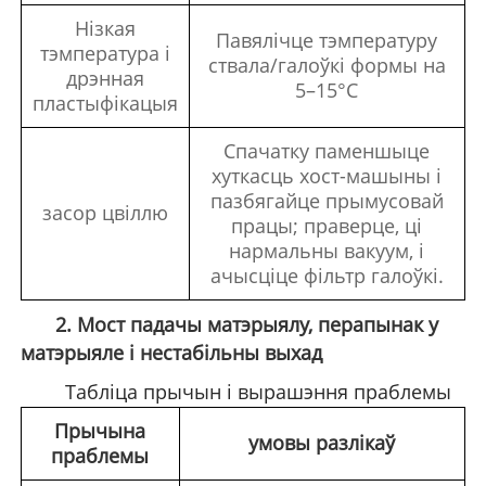
Нізкая
Павялічце тэмпературу
тэмпература і
ствала/галоўкі формы на
дрэнная
5
–
15
°
C
пластыфікацыя
Спачатку паменшыце
хуткасць хост-машыны і
пазбягайце прымусовай
засор цвіллю
працы; праверце, ці
нармальны вакуум, і
ачысціце фільтр галоўкі.
2. Мост падачы матэрыялу, перапынак у
матэрыяле і нестабільны выхад
Табліца прычын і вырашэння праблемы
Прычына
умовы разлікаў
праблемы