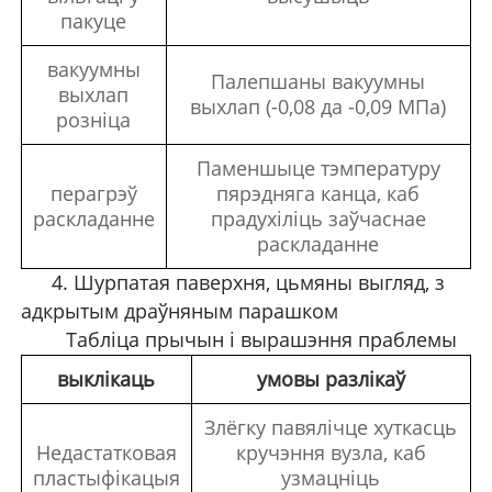
пакуце
вакуумны
Палепшаны вакуумны
выхлап
выхлап (-0,08 да -0,09 МПа)
розніца
Паменшыце тэмпературу
перагрэў
пярэдняга канца, каб
раскладанне
прадухіліць заўчаснае
раскладанне
4. Шурпатая паверхня, цьмяны выгляд, з
адкрытым драўняным парашком
Табліца прычын і вырашэння праблемы
выклікаць
умовы разлікаў
Злёгку павялічце хуткасць
Недастатковая
кручэння вузла, каб
пластыфікацыя
узмацніць