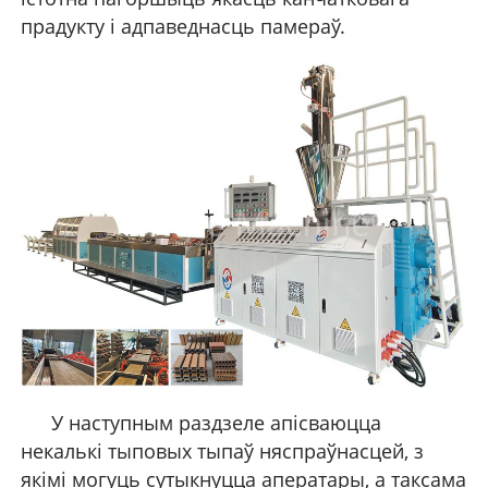
прадукту і адпаведнасць памераў.
У наступным раздзеле апісваюцца
некалькі тыповых тыпаў няспраўнасцей, з
якімі могуць сутыкнуцца аператары, а таксама