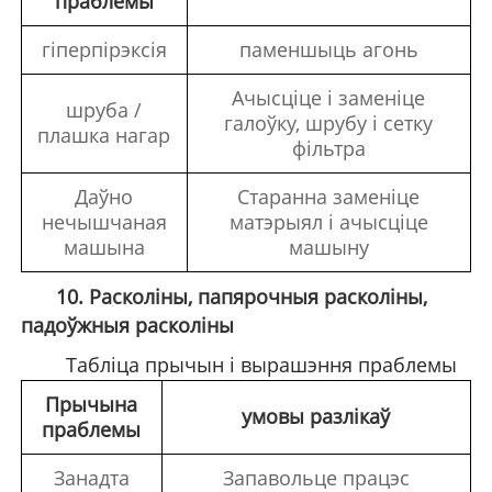
праблемы
гіперпірэксія
паменшыць агонь
Ачысціце і заменіце
шруба /
галоўку, шрубу і сетку
плашка нагар
фільтра
Даўно
Старанна заменіце
нечышчаная
матэрыял і ачысціце
машына
машыну
10. Расколіны, папярочныя расколіны,
падоўжныя расколіны
Табліца прычын і вырашэння праблемы
Прычына
умовы разлікаў
праблемы
Занадта
Запавольце працэс