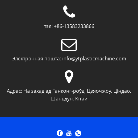
тэл:
+86-13583233866
Электронная пошта:
info@ytplasticmachine.com
Адрас:
На захад ад Ганконг-роўд, Цзяочжоу, Ціндао,
Шаньдун, Кітай