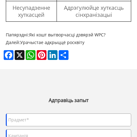
Несупадзенне
Адрэгулюйце хуткасць
хуткасцей
сінхранізацыі
Папярэдні:
Які кошт вытворчасці дзвярэй WPC?
Далей:
Урачыстае адкрыццё росквіту
Facebook
X
WhatsApp
Pinterest
LinkedIn
Share
Адправіць запыт