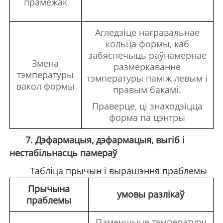
прамежак
Агледзіце награвальнае
кольца формы, каб
забяспечыць раўнамернае
Змена
размеркаванне
тэмпературы
тэмпературы паміж левым і
вакол формы
правым бакамі.
Праверце, ці знаходзіцца
форма па цэнтры
7. Дэфармацыя, дэфармацыя, выгіб і
нестабільнасць памераў
Табліца прычын і вырашэння праблемы
Прычына
умовы разлікаў
праблемы
Паменшыце тэмпературу