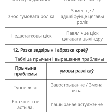
Заменіце /
знос гумовага роліка
адшліфуйце цягавы
ролік
Павялічце ціск
Недастатковы ціск
цягавага цыліндру
12. Рэзка задзірын і абрэзка краёў
Табліца прычын і вырашэння праблемы
Прычына
умовы разлікаў
праблемы
Завострыванне / Змена
Тупое лязо
ляза
Ежа яшчэ не
пашыранае астуджэнне
астыла.