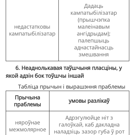
Дадаць
кампатыбілізатар
(прышчэпка
недастатковы
малеінавым
кампатыбілізатар
ангідрыдам);
палепшыць
аднастайнасць
змешвання
6. Неаднолькавая таўшчыня пласціны, у
якой адзін бок тоўшчы іншай
Табліца прычын і вырашэння праблемы
Прычына
умовы разлікаў
праблемы
Адрэгулюйце ніт з
няроўнае
галоўкай, каб дакладна
межмолярное
наладзіць зазор губа ў рот