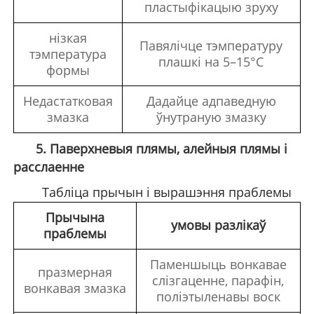
пластыфікацыю зруху
нізкая
Павялічце тэмпературу
тэмпература
плашкі на 5
–
15
°
C
формы
Недастатковая
Дадайце адпаведную
змазка
ўнутраную змазку
5. Паверхневыя плямы, алейныя плямы і
расслаенне
Табліца прычын і вырашэння праблемы
Прычына
умовы разлікаў
праблемы
Паменшыць вонкавае
празмерная
слізгаценне, парафін,
вонкавая змазка
поліэтыленавы воск