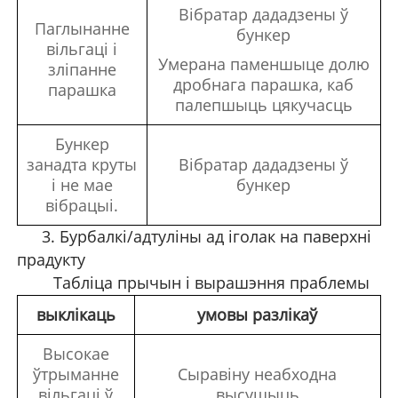
Вібратар дададзены ў
Паглынанне
бункер
вільгаці і
Умерана паменшыце долю
зліпанне
дробнага парашка, каб
парашка
палепшыць цякучасць
Бункер
занадта круты
Вібратар дададзены ў
і не мае
бункер
вібрацыі.
3. Бурбалкі/адтуліны ад іголак на паверхні
прадукту
Табліца прычын і вырашэння праблемы
выклікаць
умовы разлікаў
Высокае
ўтрыманне
Сыравіну неабходна
вільгаці ў
высушыць