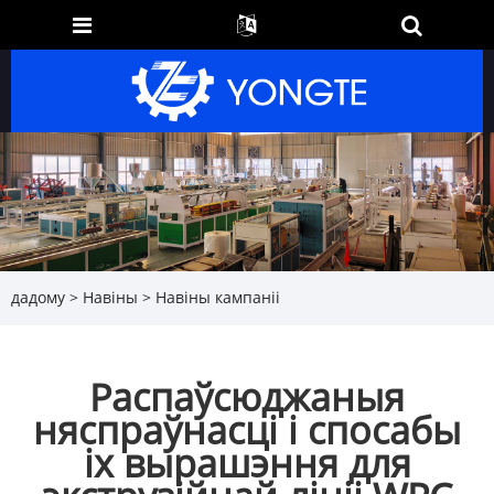
дадому
>
Навіны
>
Навіны кампаніі
Распаўсюджаныя
няспраўнасці і спосабы
іх вырашэння для