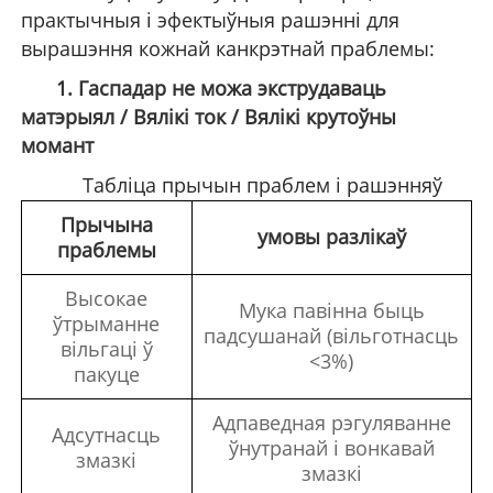
практычныя і эфектыўныя рашэнні для
вырашэння кожнай канкрэтнай праблемы:
1. Гаспадар не можа экструдаваць
матэрыял / Вялікі ток / Вялікі крутоўны
момант
Табліца прычын праблем і рашэнняў
Прычына
умовы разлікаў
праблемы
Высокае
Мука павінна быць
ўтрыманне
падсушанай (вільготнасць
вільгаці ў
<3%)
пакуце
Адпаведная рэгуляванне
Адсутнасць
ўнутранай і вонкавай
змазкі
змазкі