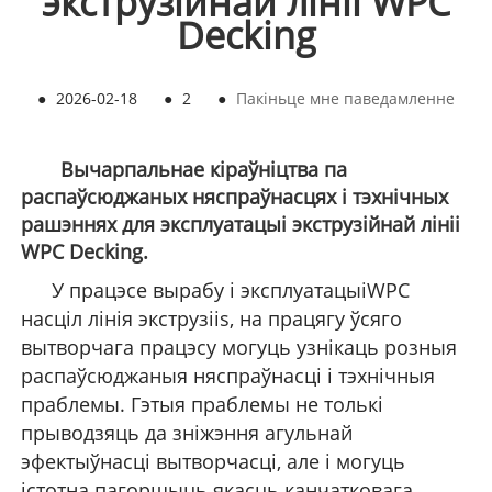
экструзійнай лініі WPC
Decking
●
2026-02-18
●
2
●
Пакіньце мне паведамленне
Вычарпальнае кіраўніцтва па
распаўсюджаных няспраўнасцях і тэхнічных
рашэннях для эксплуатацыі экструзійнай лініі
WPC Decking.
У працэсе вырабу і эксплуатацыі
WPC
насціл
лінія экструзіі
s, на працягу ўсяго
вытворчага працэсу могуць узнікаць розныя
распаўсюджаныя няспраўнасці і тэхнічныя
праблемы. Гэтыя праблемы не толькі
прыводзяць да зніжэння агульнай
эфектыўнасці вытворчасці, але і могуць
істотна пагоршыць якасць канчатковага