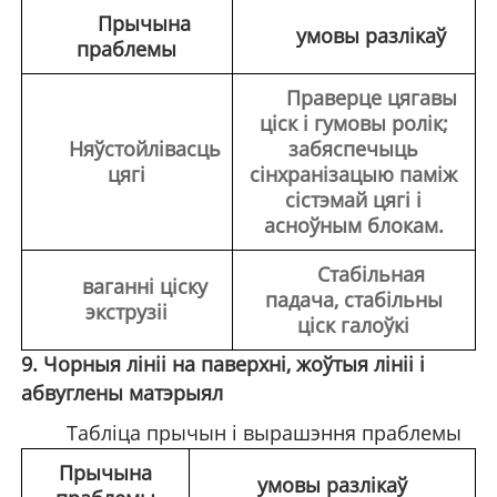
Прычына
умовы разлікаў
праблемы
Праверце цягавы
ціск і гумовы ролік;
Няўстойлівасць
забяспечыць
цягі
сінхранізацыю паміж
сістэмай цягі і
асноўным блокам.
Стабільная
ваганні ціску
падача, стабільны
экструзіі
ціск галоўкі
9. Чорныя лініі на паверхні, жоўтыя лініі і
абвуглены матэрыял
Табліца прычын і вырашэння праблемы
Прычына
умовы разлікаў