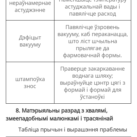
нераўнамернае
астуджальнай вады і
астуджэнне
павялічце расход
Павялічце ўзровень
вакууму, каб пераканацца,
Дэфіцыт
што ліст шчыльна
вакууму
прылягае да
фармовачнай формы.
Праверце закаркаванне
воднага шляху;
штампоўка
выраўнуйце цэнтр цягі з
знос
формай і формай для
ўстаноўкі
8. Матэрыяльны разрад з хвалямі,
змеепадобнымі малюнкамі і трасянінай
Табліца прычын і вырашэння праблемы