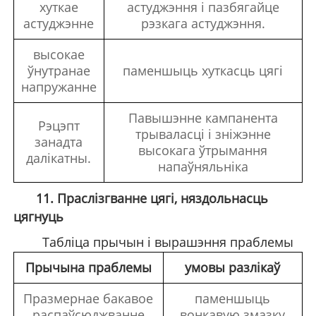
хуткае
астуджэння і пазбягайце
астуджэнне
рэзкага астуджэння.
высокае
ўнутранае
паменшыць хуткасць цягі
напружанне
Павышэнне кампанента
Рэцэпт
трываласці і зніжэнне
занадта
высокага ўтрымання
далікатны.
напаўняльніка
11. Праслізгванне цягі, няздольнасць
цягнуць
Табліца прычын і вырашэння праблемы
Прычына праблемы
умовы разлікаў
Празмернае бакавое
паменшыць
распаўсюджванне
вонкавую змазку