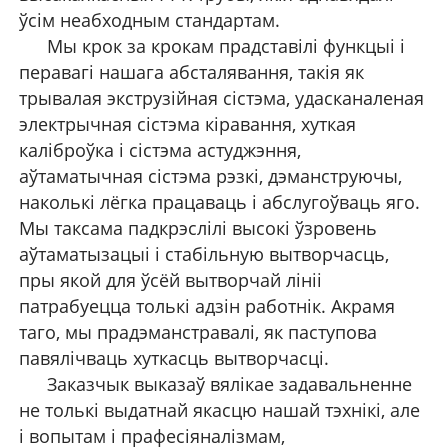
ўсім неабходным стандартам.
Мы крок за крокам прадставілі функцыі і
перавагі нашага абсталявання, такія як
трывалая экструзійная сістэма, удасканаленая
электрычная сістэма кіравання, хуткая
каліброўка і сістэма астуджэння,
аўтаматычная сістэма рэзкі, дэманструючы,
наколькі лёгка працаваць і абслугоўваць яго.
Мы таксама падкрэслілі высокі ўзровень
аўтаматызацыі і стабільную вытворчасць,
пры якой для ўсёй вытворчай лініі
патрабуецца толькі адзін работнік. Акрамя
таго, мы прадэманстравалі, як паступова
павялічваць хуткасць вытворчасці.
Заказчык выказаў вялікае задавальненне
не толькі выдатнай якасцю нашай тэхнікі, але
і вопытам і прафесіяналізмам,