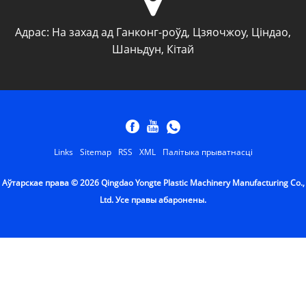
Адрас:
На захад ад Ганконг-роўд, Цзяочжоу, Ціндао,
Шаньдун, Кітай
Links
Sitemap
RSS
XML
Палітыка прыватнасці
Аўтарскае права © 2026 Qingdao Yongte Plastic Machinery Manufacturing Co.,
Ltd. Усе правы абаронены.