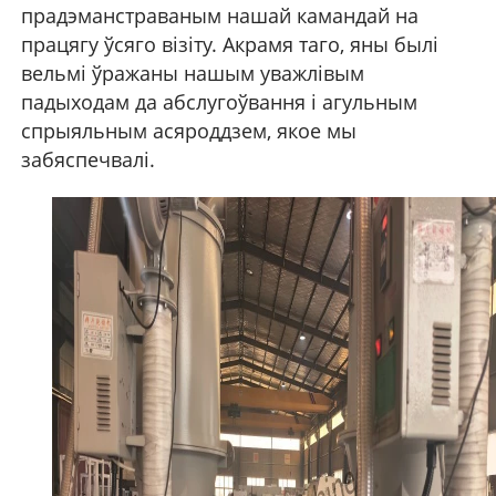
прадэманстраваным нашай камандай на
працягу ўсяго візіту. Акрамя таго, яны былі
вельмі ўражаны нашым уважлівым
падыходам да абслугоўвання і агульным
спрыяльным асяроддзем, якое мы
забяспечвалі.