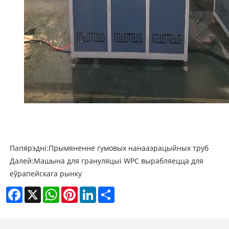
Папярэдні:
Прымяненне гумовых нанааэрацыйных труб
Далей:
Машына для грануляцыі WPC вырабляецца для
еўрапейскага рынку
Facebook
X
WhatsApp
Pinterest
LinkedIn
Share