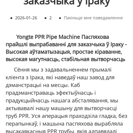
заказчыка ў Іраку
●
2026-01-26
●
2
●
Пакіньце мне паведамленне
Yongte PPR Pipe Machine Паспяхова
прайшлі выпрабаванні для заказчыка ў Іраку -
Высокая аўтаматызацыя, простае кіраванне,
высокая магутнасць, стабільная вытворчасць
Сёння мы з задавальненнем прымалі
кліента з Ірака, які наведаў наш завод для
дэманстрацыі на месцы. Каб
прадэманстраваць эфектыўнасць і
прадукцыйнасць нашага абсталявання, мы
актывавалі нашу машыну для вытворчасці
труб PPR. Уся аперацыя праходзіла гладка, без
перапынкаў, і машына паспяхова вырабляла
высакаякасныя PPR трубы, якія адпавядалі