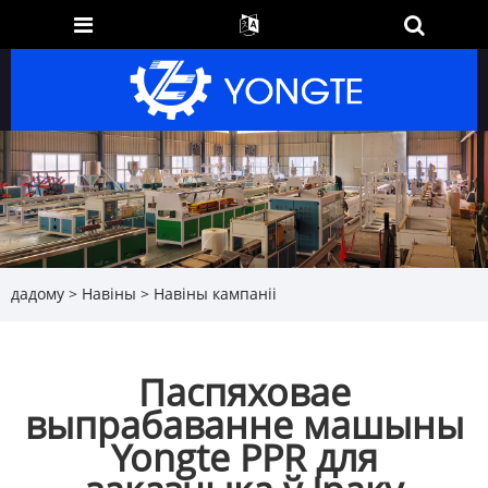
дадому
>
Навіны
>
Навіны кампаніі
Паспяховае
выпрабаванне машыны
Yongte PPR для