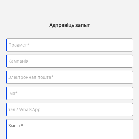
Адправіць запыт