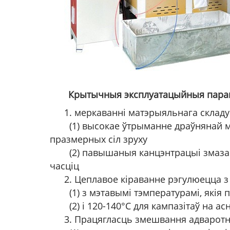
Крытычныя эксплуатацыйныя парам
1. меркаванні матэрыяльнага складу
(1) высокае ўтрыманне драўнянай му
празмерных сіл зруху
(2) павышаныя канцэнтрацыі змаза
часціц
2. Цеплавое кіраванне рэгулюецца з
(1) з мэтавымі тэмпературамі, якія
(2) і 120-140°C для кампазітаў на а
3. Працягласць змешвання адваротн