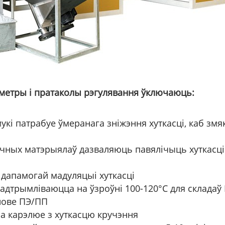
етры і пратаколы рэгулявання ўключаюць:
кі патрабуе ўмеранага зніжэння хуткасці, каб зм
чных матэрыялаў дазваляюць павялічыць хуткасці
 дапамогай мадуляцыі хуткасці
 падтрымліваюцца на ўзроўні 100-120°C для складаў
снове ПЭ/ПП
а карэлюе з хуткасцю кручэння