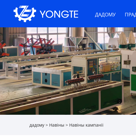
ДАДОМУ
ПРА
дадому
>
Навіны
>
Навіны кампаніі