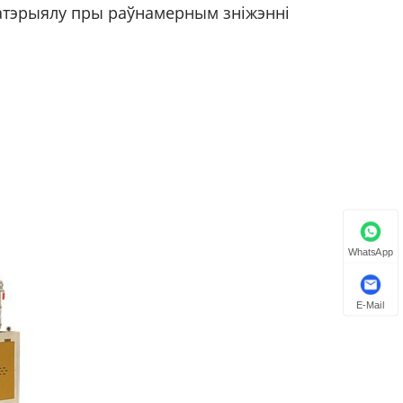
матэрыялу пры раўнамерным зніжэнні
WhatsApp
E-Mail