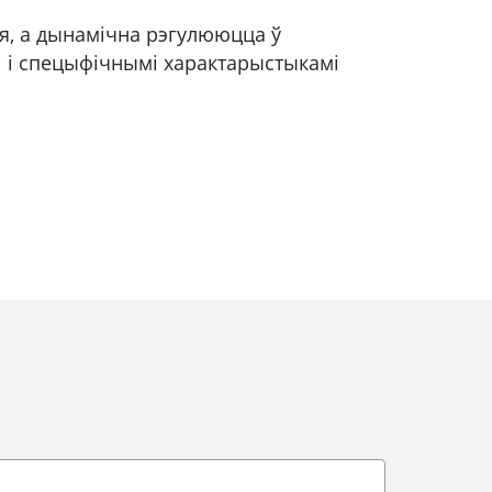
я, а дынамічна рэгулююцца ў
і і спецыфічнымі характарыстыкамі