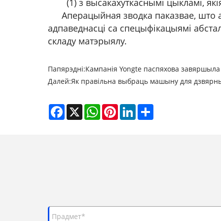
(1) з высакахуткаснымі цыкламі, як
Аперацыйная зводка паказвае, што 
адпаведнасці са спецыфікацыямі абста
складу матэрыялу.
Папярэдні:
Кампанія Yongte паспяхова завяршыла в
Далей:
Як правільна выбраць машыну для дзвярн
Facebook
X
WhatsApp
Pinterest
LinkedIn
Share