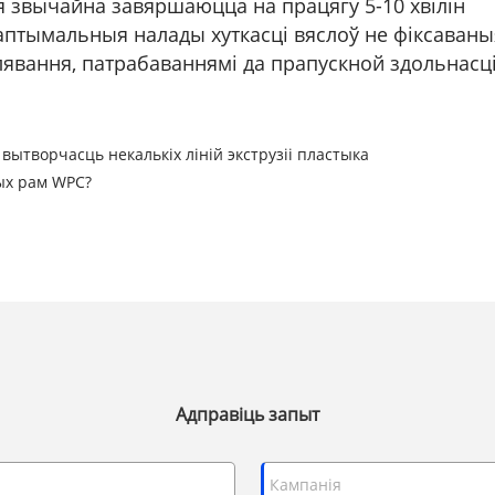
ія звычайна завяршаюцца на працягу 5-10 хвілін
аптымальныя налады хуткасці вяслоў не фіксаваны
лявання, патрабаваннямі да прапускной здольнасц
ытворчасць некалькіх ліній экструзіі пластыка
ых рам WPC?
Адправіць запыт