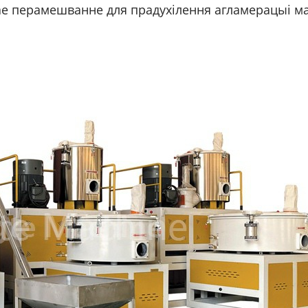
ае перамешванне для прадухілення агламерацыі 