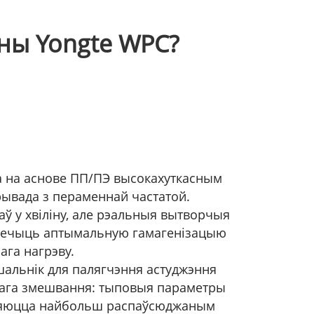
ны Yongte WPC?
ка на аснове ПП/ПЭ высокахуткасным
рывада з пераменнай частатой.
ў у хвіліну, але рэальныя вытворчыя
яспечыць аптымальную гамагенізацыю
ага нагрэву.
альнік для палягчэння астуджэння
чнага змешвання: тыповыя параметры
'яўляюцца найбольш распаўсюджаным