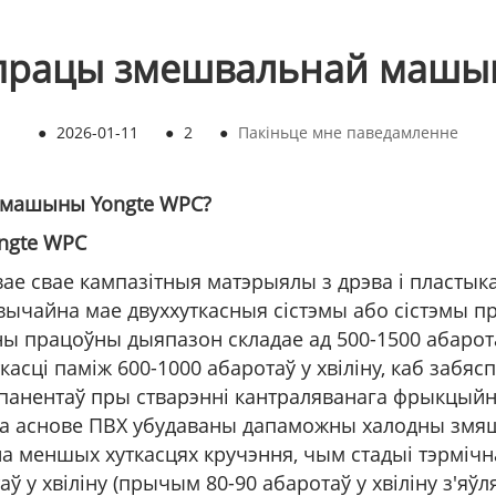
 працы змешвальнай машы
●
2026-01-11
●
2
●
Пакіньце мне паведамленне
 машыны Yongte WPC?
ngte WPC
вае свае кампазітныя матэрыялы з дрэва і пласты
звычайна мае двуххуткасныя сістэмы або сістэмы п
 працоўны дыяпазон складае ад 500-1500 абарота
асці паміж 600-1000 абаротаў у хвіліну, каб заб
панентаў пры стварэнні кантраляванага фрыкцыйн
на аснове ПВХ убудаваны дапаможны халодны змяш
на меншых хуткасцях кручэння, чым стадыі тэрмі
таў у хвіліну (прычым 80-90 абаротаў у хвіліну з