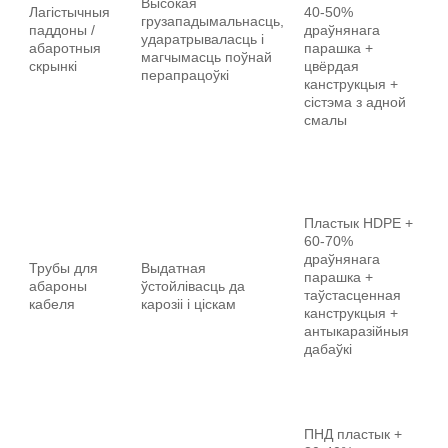
Высокая
ма
Лагістычныя
40-50%
грузападымальнасць,
п
паддоны /
драўнянага
ударатрываласць і
вы
абаротныя
парашка +
магчымасць поўнай
ў
скрынкі
цвёрдая
перапрацоўкі
шк
канструкцыя +
с
сістэма з адной
ск
смалы
с
с
пе
Сі
Пластык HDPE +
су
60-70%
П
драўнянага
за
Трубы для
Выдатная
парашка +
ст
абароны
ўстойлівасць да
таўстасценная
эк
кабеля
карозіі і ціскам
канструкцыя +
а
антыкаразійныя
та
дабаўкі
дл
як
Сі
рэ
ПНД пластык +
вы