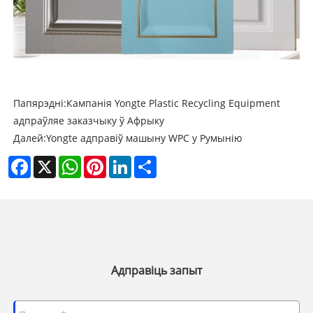
Папярэдні:
Кампанія Yongte Plastic Recycling Equipment
адпраўляе заказчыку ў Афрыку
Далей:
Yongte адправіў машыну WPC у Румынію
Facebook
X
WhatsApp
Pinterest
LinkedIn
Share
Адправіць запыт