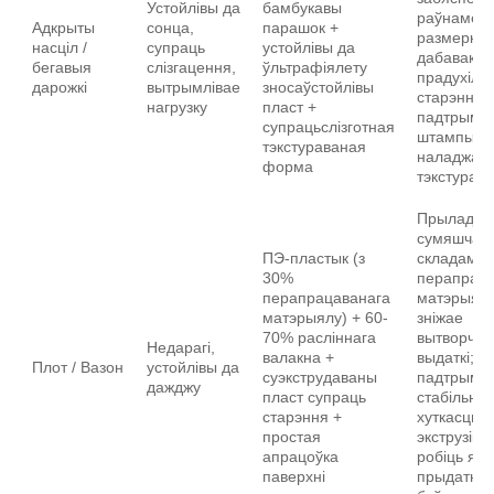
Устойлівы да
бамбукавы
раўнамер
Адкрыты
сонца,
парашок +
размеркав
насціл /
супраць
устойлівы да
дабавак, я
бегавыя
слізгацення,
ўльтрафіялету
прадухіля
дарожкі
вытрымлівае
зносаўстойлівы
старэнне;
нагрузку
пласт +
падтрымлі
супрацьслізготная
штампы з
тэкстураваная
наладжан
форма
тэкстурай
Прылада
сумяшчаль
ПЭ-пластык (з
складамі
30%
перапрац
перапрацаванага
матэрыяла
матэрыялу) + 60-
зніжае
70% расліннага
вытворчы
Недарагі,
валакна +
выдаткі; ё
Плот / Вазон
устойлівы да
суэкструдаваны
падтрымлі
дажджу
пласт супраць
стабільну
старэння +
хуткасць
простая
экструзіі, 
апрацоўка
робіць яго
паверхні
прыдатны