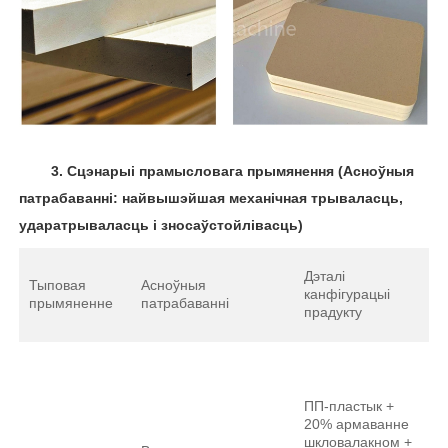
3.
Сцэнарыі прамысловага прымянення (Асноўныя
патрабаванні: найвышэйшая механічная трываласць,
ударатрываласць і зносаўстойлівасць)
Пе
Дэталі
Тыповая
Асноўныя
ад
канфігурацыі
прымяненне
патрабаванні
аб
прадукту
Yo
Д
эк
ап
ПП-пластык +
э
20% армаванне
з
шкловалакном +