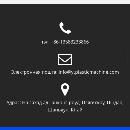
тэл:
+86-13583233866
Электронная пошта:
info@ytplasticmachine.com
Адрас:
На захад ад Ганконг-роўд, Цзяочжоу, Ціндао,
Шаньдун, Кітай