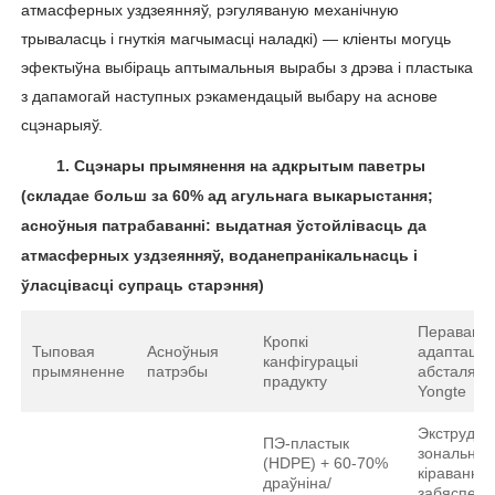
атмасферных уздзеянняў, рэгуляваную механічную
трываласць і гнуткія магчымасці наладкі) — кліенты могуць
эфектыўна выбіраць аптымальныя вырабы з дрэва і пластыка
з дапамогай наступных рэкамендацый выбару на аснове
сцэнарыяў.
1.
Сцэнары прымянення на адкрытым паветры
(складае больш за 60% ад агульнага выкарыстання;
асноўныя патрабаванні: выдатная ўстойлівасць да
атмасферных уздзеянняў, воданепранікальнасць і
ўласцівасці супраць старэння)
Перавагі
Кропкі
Тыповая
Асноўныя
адаптацыі
канфігурацыі
прымяненне
патрэбы
абсталява
прадукту
Yongte
Экструдар
ПЭ-пластык
зональны
(HDPE) + 60-70%
кіраванне
драўніна/
забяспечв