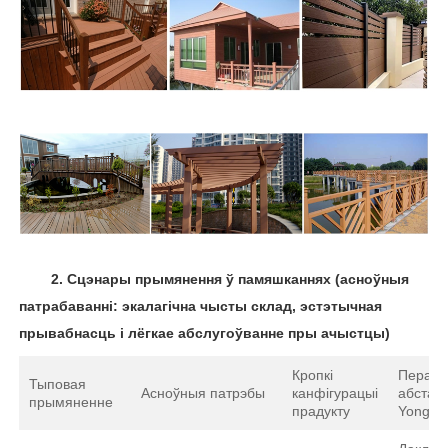
2.
Сцэнары прымянення ў памяшканнях (асноўныя
патрабаванні: экалагічна чысты склад, эстэтычная
прывабнасць і лёгкае абслугоўванне пры ачыстцы)
Кропкі
Пераваг
Тыповая
Асноўныя патрэбы
канфігурацыі
абстал
прымяненне
прадукту
Yongte