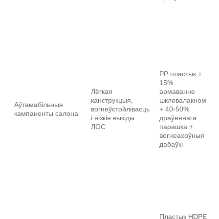
PP пластык +
15%
Лёгкая
армаванне
канструкцыя,
шкловалакном
Аўтамабільныя
вогнеўстойлівасць
+ 40-50%
кампаненты салона
і нізкія выкіды
драўнянага
ЛОС
парашка +
вогнеахоўныя
дабаўкі
Пластык HDPE