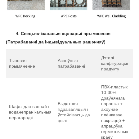
4.
Спецыялізаваныя сцэнарыі прымянення
(Патрабаванні да індывідуальных рашэнняў)
Дэталі
Тыповая
Асноўныя
канфігурацыі
прымяненне
патрабаванні
прадукту
ПВХ-пластык +
10-30%
драўнянага
Выдатная
парашка +
Шафы для ваннай /
гідраізаляцыя і
ахоўнае
воданепранікальныя
ўстойлівасць да
плёнкавае
перагародкі
цвілі
пакрыццё +
апрацоўка
герметычных
краёў