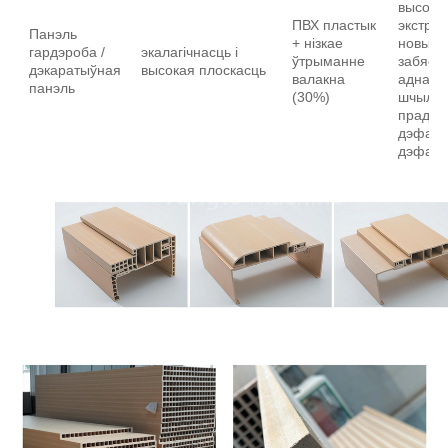
высока
ПВХ пластык
экструз
Панэль
+ нізкае
новых 
гардэроба /
экалагічнасць і
ўтрыманне
забясп
дэкаратыўная
высокая плоскасць
валакна
аднаст
панэль
(30%)
шчыльн
прадукт
дэфарм
дэфарм