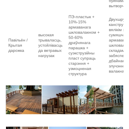
буйнамаш
вытворчасц
ПЭ-пластык +
Двухшруб
10%-15%
канструкц
армаванага
вялікім зр
шкловалакном +
высокая
сумяшчаль
50-60%
Павільён /
трываласць,
армаваны
драўнянага
Крытая
устойлівасць
шкловала
парашка +
дарожка
да ветравых
складамі,
суэкструзійны
нагрузак
забяспеч
пласт супраць
дбайнае
старэння +
злучэнне
узмоцненая
валакна і
структура