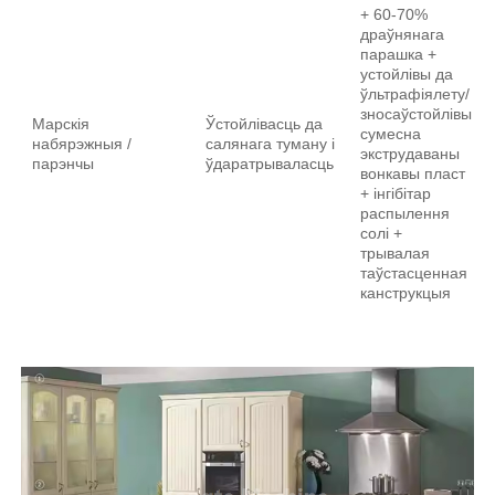
+ 60-70%
драўнянага
парашка +
устойлівы да
ўльтрафіялету/
зносаўстойлівы
Марскія
Ўстойлівасць да
сумесна
набярэжныя /
салянага туману і
экструдаваны
парэнчы
ўдаратрываласць
вонкавы пласт
+ інгібітар
распылення
солі +
трывалая
таўстасценная
канструкцыя