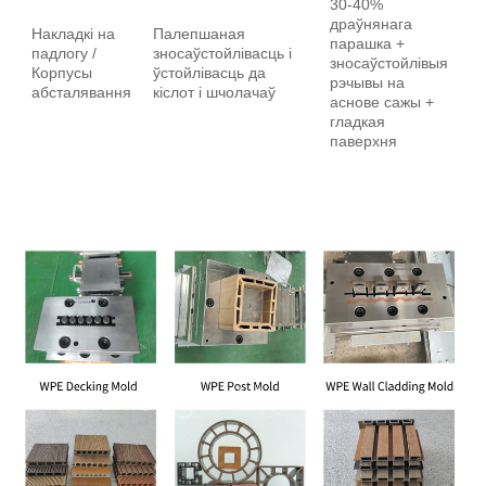
30-40%
су
драўнянага
Накладкі на
Палепшаная
за
парашка +
падлогу /
зносаўстойлівасць і
р
зносаўстойлівыя
Корпусы
ўстойлівасць да
р
рэчывы на
абсталявання
кіслот і шчолачаў
зн
аснове сажы +
да
гладкая
да
паверхня
цв
Ш