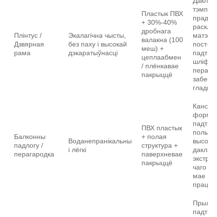
Даклад
тэмпер
Пластык ПВХ
прадух
+ 30%-40%
раскла
дробнага
Плінтус /
Экалагічна чысты,
матэрыя
валакна (100
Дзвярная
без паху і высокай
пост-ап
меш) +
рама
дэкаратыўнасці
падтры
цеплаабмен
шліфав
/ плёнкавае
перано
пакрыццё
забесп
гладкас
Канстр
формы
падтры
ПВХ пластык
полыя п
Балконны
+ полая
Воданепранікальны
высока
падлогу /
структура +
і лёгкі
даклад
перагародка
паверхневае
экструзі
пакрыццё
чаго па
мае пор
праціра
Прыла
падтры