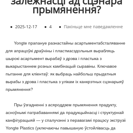
залежнасці ад сцэнара
прымянення?
●
2025-12-17
●
4
●
Пакіньце мне паведамленне
Yongte прапануе разнастайны асартымент
абсталяванне
для апрацоўкі драўніны і пластмас
здольныя вырабляць
шырокі асартымент вырабаў з дрэва і пластыка з
выкарыстаннем розных камбінацый сыравіны. Ключавое
пытанне для кліентаў: як выбраць найбольш прыдатныя
вырабы з дрэва і пластыка з улікам іх канкрэтных сцэнарыяў
прымянення?
Пры ўзгадненні з асяроддзем прымянення прадукту,
асноўнымі патрабаваннямі да прадукцыйнасці і структурнай
канфігурацыяй — у спалучэнні з перавагамі працэсу экструзіі
Yongte Plastics (уключаючы павышаную ўстойлівасць да