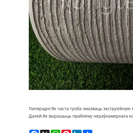
Папярэдні:
Як часта трэба змазваць экструзійну
Далей:
Як вырашыць праблему нераўнамернага кол
Facebook
X
WhatsApp
Pinterest
LinkedIn
Share