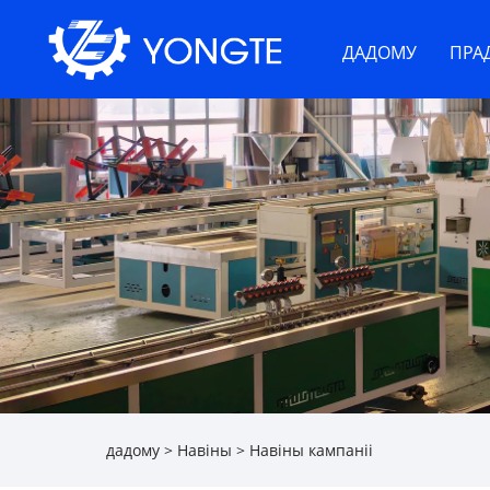
ДАДОМУ
ПРА
дадому
>
Навіны
>
Навіны кампаніі