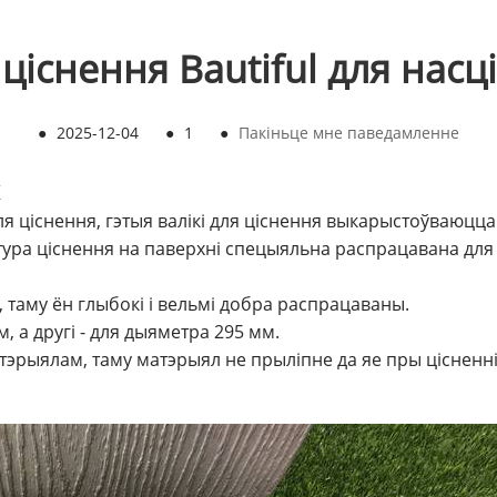
 ціснення Bautiful для насц
●
2025-12-04
●
1
●
Пакіньце мне паведамленне
я ціснення, гэтыя валікі для ціснення выкарыстоўваюцца 
кстура ціснення на паверхні спецыяльна распрацавана дл
, таму ён глыбокі і вельмі добра распрацаваны.
 а другі - для дыяметра 295 мм.
эрыялам, таму матэрыял не прыліпне да яе пры цісненн