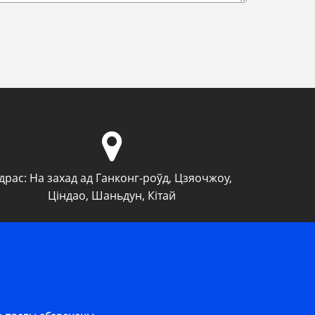
драс:
На захад ад Ганконг-роўд, Цзяочжоу,
Ціндао, Шаньдун, Кітай