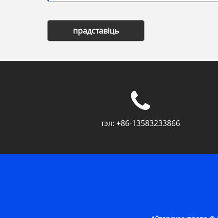
прадставіць
тэл:
+86-13583233866