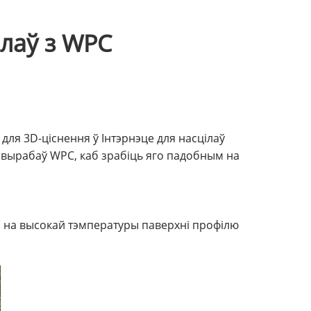
ілаў з WPC
для 3D-ціснення ў Інтэрнэце для насцілаў
я вырабаў WPC, каб зрабіць яго падобным на
і на высокай тэмпературы паверхні профілю