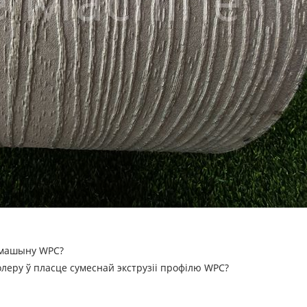
ю машыну WPC?
еру ў пласце сумеснай экструзіі профілю WPC?