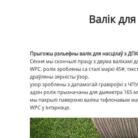
Валік для
Прыгожы рэльефны валік для насцілаў з ДПК
Сёння мы скончылі працу з двума валікамі дл
WPC. ролік зроблены са сталі маркі 45#, тэ
драўляны зярністы ўзор.
узор зроблены з дапамогай гравіроўкі з ЧПУ
адзін ролік прызначаны для дыяметра 165 мм,
мы пакрылі паверхню валіка тэфлонавым мат
WPC у Інтэрнэце.