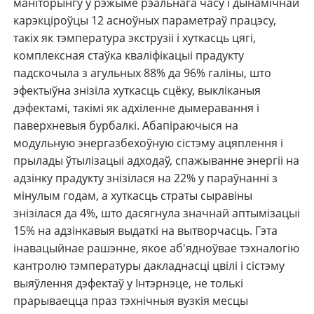
маніторынгу ў рэжыме рэальнага часу і дынамічнай
карэкціроўцы 12 асноўных параметраў працэсу,
такіх як тэмпература экструзіі і хуткасць цягі,
комплексная стаўка кваліфікацыі прадукту
падскочыла з агульных 88% да 96% галіны, што
эфектыўна знізіла хуткасць сцёку, выкліканыя
дэфектамі, такімі як адхіленне дымеравання і
паверхневыя бурбалкі. Абапіраючыся на
модульную энергазбехоўную сістэму ацяплення і
прылады ўтылізацыі адходаў, спажыванне энергіі на
адзінку прадукту знізілася на 22% у параўнанні з
мінулым годам, а хуткасць страты сыравіны
знізілася да 4%, што дасягнула значнай аптымізацыі
15% на адзінкавыя выдаткі на вытворчасць. Гэта
інавацыйнае рашэнне, якое аб'ядноўвае тэхналогію
кантролю тэмпературы дакладнасці цвілі і сістэму
выяўлення дэфектаў у Інтэрнэце, не толькі
прарываецца праз тэхнічныя вузкія месцы