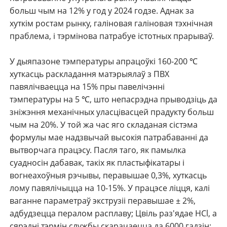
больш чым на 12% у год у 2024 годзе. Аднак за
хуткім ростам рынку, галіновая галіновая тэхнічная
праблема, і тэрмінова патрабуе істотных прарываў.
У дыяпазоне тэмпературы апрацоўкі 160-200 ℃
хуткасць раскладання матэрыялаў з ПВХ
павялічваецца на 15% пры павелічэнні
тэмпературы на 5 ℃, што непасрэдна прыводзіць да
зніжэння механічных уласцівасцей прадукту больш
чым на 20%. У той жа час яго складаная сістэма
формулы мае надзвычай высокія патрабаванні да
вытворчага працэсу. Пасля таго, як памылка
суадносін дабавак, такіх як пластыфікатары і
вогнеахоўныя рэчывы, перавышае 0,3%, хуткасць
лому павялічыцца на 10-15%. У працэсе ліцця, калі
ваганне параметраў экструзіі перавышае ± 2%,
адбудзецца пералом расплаву; Цвіль раз'ядае HCl, а
сярэдні тэрмін службы скарачаецца да 6000 гадзін;