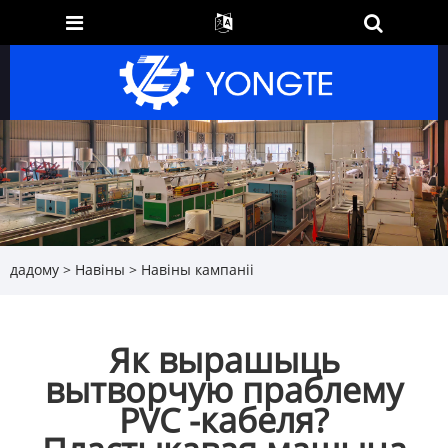
дадому
>
Навіны
>
Навіны кампаніі
Як вырашыць
вытворчую праблему
PVC -кабеля?