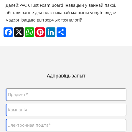
Далей:
PVC Crust Foam Board інавацый у ваннай пакоі,
абсталяванне для пластыкавай машыны yongte вядзе
мадэрнізацыю вытворчых тэхналогій
Facebook
X
WhatsApp
Pinterest
LinkedIn
Share
Адправіць запыт