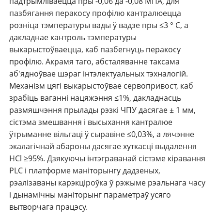
падтрымліваецца пры -0,06 да -0,08 МПА, для
пазбягання перакосу профілю кантралюецца
розніца тэмпературы вады ў вадзе пры ≤3 ° С, а
дакладнае кантроль тэмпературы
выкарыстоўваецца, каб пазбегнуць перакосу
профілю. Акрамя таго, абсталяванне таксама
аб'ядноўвае шэраг інтэлектуальных тэхналогій.
Механізм цягі выкарыстоўвае сервопривост, каб
зрабіць ваганні нацяжэння ≤1%, дакладнасць
размяшчэння прылады рэзкі ЧПУ дасягае ± 1 мм,
сістэма змешвання і высыхання кантралюе
ўтрыманне вільгаці ў сыравіне ≤0,03%, а лячэнне
экалагічнай абароны дасягае хуткасці выдалення
HCl ≥95%. Дзякуючы інтэграванай сістэме кіравання
PLC і платформе маніторынгу дадзеных,
рэалізаваны карэкціроўка ў рэжыме рэальнага часу
і дынамічны маніторынг параметраў усяго
вытворчага працэсу.