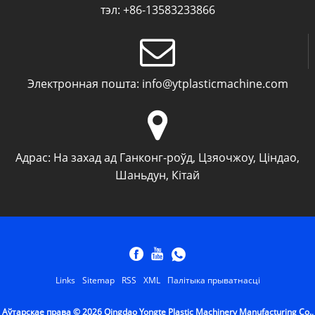
тэл:
+86-13583233866
Электронная пошта:
info@ytplasticmachine.com
Адрас:
На захад ад Ганконг-роўд, Цзяочжоу, Ціндао,
Шаньдун, Кітай
Links
Sitemap
RSS
XML
Палітыка прыватнасці
Аўтарскае права © 2026 Qingdao Yongte Plastic Machinery Manufacturing Co.,