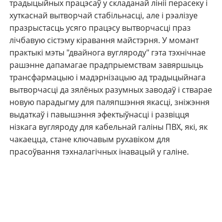
традыцыйных працэсаў у складанай лініі перасеку і
хуткаснай вытворчай стабільнасці, але і рэалізуе
празрыстасць усяго працэсу вытворчасці праз
лічбавую сістэму кіравання майстэрня. У момант
практыкі мэты "двайнога вугляроду" гэта тэхнічнае
рашэнне дапамагае прадпрыемствам завяршыць
трансфармацыю і мадэрнізацыю ад традыцыйнага
вытворчасці да зялёных разумных заводаў і стварае
новую парадыгму для паляпшэння якасці, зніжэння
выдаткаў і павышэння эфектыўнасці і развіцця
нізкага вугляроду для кабельнай галіны ПВХ, які, як
чакаецца, стане ключавым рухавіком для
прасоўвання тэхналагічных інавацый у галіне.