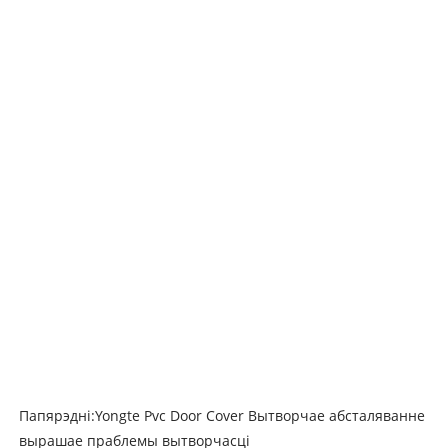
Папярэдні:
Yongte Pvc Door Cover Вытворчае абсталяванне
вырашае праблемы вытворчасці