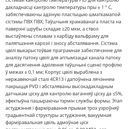
сістэмай кантролю тэмпературы PID для кантролю
дакладнасці кантролю тэмпературы пры ± 1 ° С,
забяспечваючы адзіную пластыцыю шматкамапой
сістэмы ПВХ ПВХ; Таўшчыня храмаванага пласта на
паверхні шрубы складае ≥20 мкм, а ствол
выстаўлены сплавам з карбіду вальфраму для
паляпшэння карозіі і зносу абсталявання. Сістэма
цвілі выкарыстоўвае праграмнае забеспячэнне для
аналізу патоку цвілі для аптымізацыі канала патоку
для дасягнення адхілення таўшчыні сценкі профілю
ў межах ± 0,1 мм; Корпус цвілі выраблена з
нержавеючай сталі 4CR13 і дапоўнена лячэннем
пакрыцця PVD і абсталяваны высокадакладным
датчыкам ціску для кантролю ваганняў ціску да ≤5%,
эфектыўна пашыраючы тэрмін службы формы. Этап
астуджэння і фарміравання прымае трох узроўняў
градыентнай структуры астуджэння, вакуумная
фарміравальная цвіль адмоўнае ціск