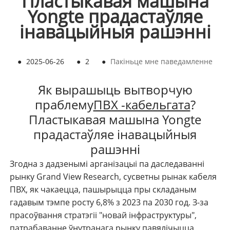
Пластыкавая машына
Yongte прадастаўляе
інавацыйныя рашэнні
●
2025-06-26
●
2
●
Пакіньце мне паведамленне
Як вырашыць вытворчую
праблему
ПВХ -кабель
гата
?
Пластыкавая машына Yongte
прадастаўляе інавацыйныя
рашэнні
Згодна з дадзенымі арганізацыі па даследаванні
рынку Grand View Research, сусветны рынак кабеля
ПВХ, як чакаецца, пашырыцца пры складаным
гадавым тэмпе росту 6,8% з 2023 па 2030 год. З-за
прасоўвання стратэгіі "новай інфраструктуры",
патрабаванне ўнутранага рынку павялічыцца