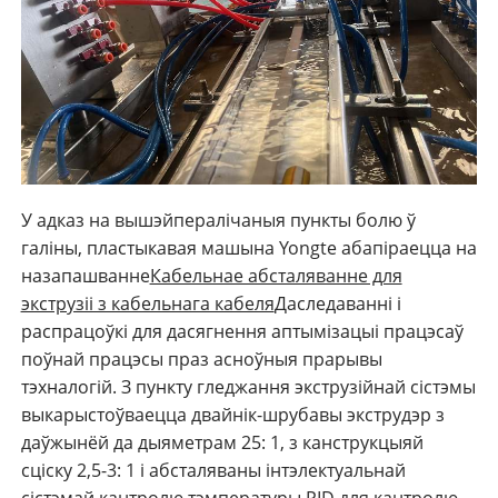
У адказ на вышэйпералічаныя пункты болю ў
галіны, пластыкавая машына Yongte абапіраецца на
назапашванне
Кабельнае абсталяванне для
экструзіі з кабельнага кабеля
Даследаванні і
распрацоўкі для дасягнення аптымізацыі працэсаў
поўнай працэсы праз асноўныя прарывы
тэхналогій. З пункту гледжання экструзійнай сістэмы
выкарыстоўваецца двайнік-шрубавы экструдэр з
даўжынёй да дыяметрам 25: 1, з канструкцыяй
сціску 2,5-3: 1 і абсталяваны інтэлектуальнай