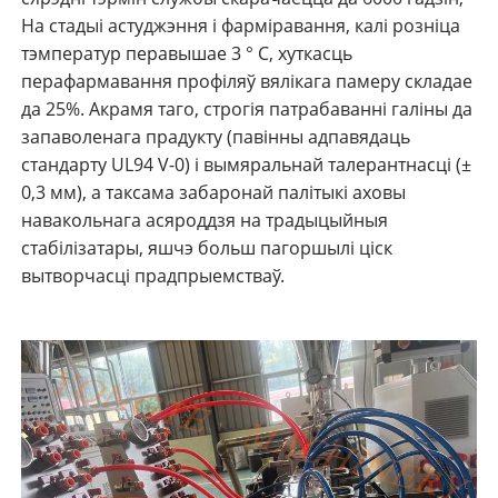
На стадыі астуджэння і фарміравання, калі розніца
тэмператур перавышае 3 ° С, хуткасць
перафармавання профіляў вялікага памеру складае
да 25%. Акрамя таго, строгія патрабаванні галіны да
запаволенага прадукту (павінны адпавядаць
стандарту UL94 V-0) і вымяральнай талерантнасці (±
0,3 мм), а таксама забаронай палітыкі аховы
навакольнага асяроддзя на традыцыйныя
стабілізатары, яшчэ больш пагоршылі ціск
вытворчасці прадпрыемстваў.