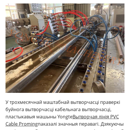
У трохмесячнай маштабнай вытворчасці праверкі
буйнога вытворчасці кабельнага вытворчасці,
пластыкавыя машыны Yongte
Вытворчая лінія PVC
Cable Proming
паказалі значныя перавагі. Дзякуючы