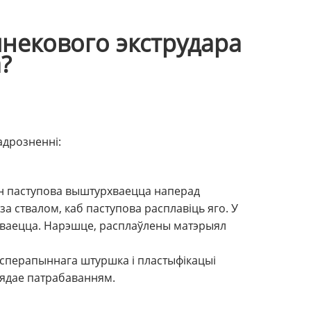
некового экструдара
?
адрозненні:
 ён паступова выштурхваецца наперад
 ствалом, каб паступова расплавіць яго. У
ешваецца. Нарэшце, расплаўлены матэрыял
сперапыннага штуршка і пластыфікацыі
вядае патрабаванням.