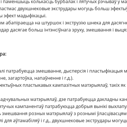
 і паменшыць колькасць бурбалак і лятучых рэчываў у м
ластмас двухшнековые экструдары могуць больш эфект
ы эфект мадыфікацыі.
м абапіраецца на штуршок і экструзію шнека для дасягне
удар дасягае больш інтэнсіўнага зруху, змешвання і выця
ра:
лі патрабуецца змешванне, дысперсія і пластыфікацыя 
 загартоўка, напаўненне і г.д.).
ктыўных пластыкавых кампазітных матэрыялаў, такіх я
дчувальных матэрыялаў, дзе патрабуецца дакладны кант
лятучых кампанентаў патрабуюцца добрыя вынікі выхлапу
змешвання розных матэрыялаў з рознымі ўласцівасцямі, 
 для аўтамабіляў і г.д., двухшнековые экструдары могуц