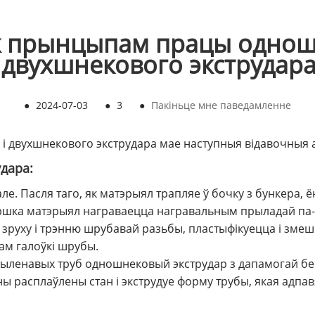
ж прынцыпам працы однош
і двухшнекового экструдара
●
2024-07-03
●
3
●
Пакіньце мне паведамленне
 двухшнекового экструдара мае наступныя відавочныя 
дара:
ле. Пасля таго, як матэрыял трапляе ў бочку з бункера,
шка матэрыял награваецца награвальным прыладай па-за
і, зруху і трэнню шрубавай разьбы, пластыфікуецца і зм
кам галоўкі шрубы.
тыленавых труб одношнековый экструдар з дапамогай бе
ны расплаўлены стан і экструдуе форму трубы, якая адпа