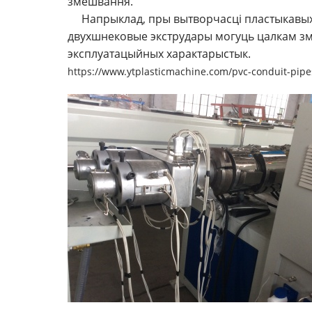
змешвання.
Напрыклад, пры вытворчасці пластыкавых д
двухшнековые экструдары могуць цалкам зм
эксплуатацыйных характарыстык.
https://www.ytplasticmachine.com/pvc-conduit-pipes