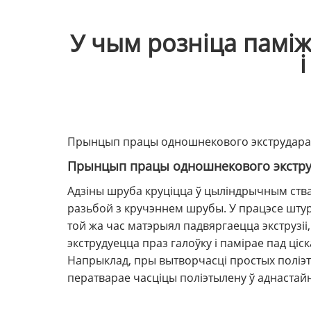
У чым розніца памі
Прынцып працы одношнекового экструдара і
Прынцып працы одношнекового экстру
Адзіны шруба круціцца ў цыліндрычным ства
разьбой з кручэннем шрубы. У працэсе штур
той жа час матэрыял падвяргаецца экструзі
экструдуецца праз галоўку і памірае пад ціс
Напрыклад, пры вытворчасці простых поліэ
ператварае часціцы поліэтылену ў аднастай