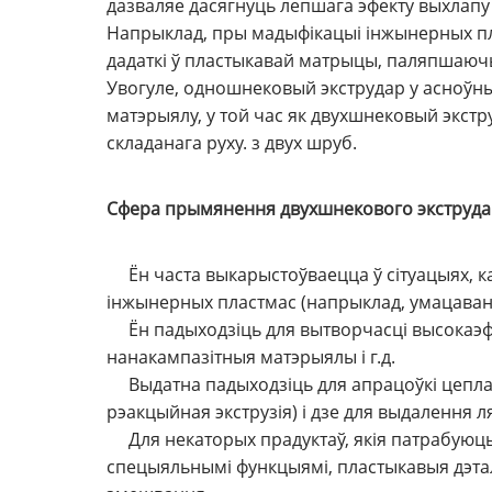
дазваляе дасягнуць лепшага эфекту выхлапу
Напрыклад, пры мадыфікацыі інжынерных п
дадаткі ў пластыкавай матрыцы, паляпшаюч
Увогуле, одношнековый экструдар у асноўны
матэрыялу, у той час як двухшнековый экстр
складанага руху. з двух шруб.
Сфера прымянення двухшнекового экструда
Ён часта выкарыстоўваецца ў сітуацыях, ка
інжынерных пластмас (напрыклад, умацаванне,
Ён падыходзіць для вытворчасці высокаэфе
нанакампазітныя матэрыялы і г.д.
Выдатна падыходзіць для апрацоўкі цеплаа
рэакцыйная экструзія) і дзе для выдалення 
Для некаторых прадуктаў, якія патрабуюць 
спецыяльнымі функцыямі, пластыкавыя дэталі