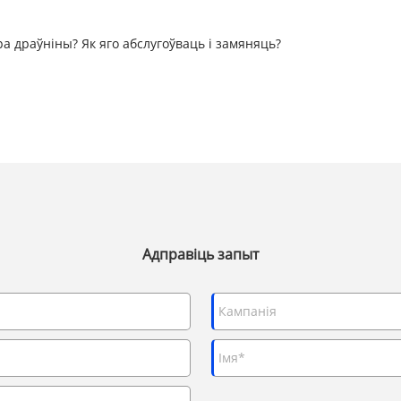
а драўніны? Як яго абслугоўваць і замяняць?
Адправіць запыт