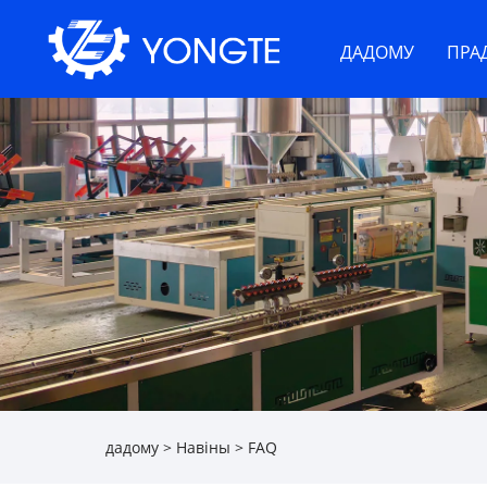
ДАДОМУ
ПРА
дадому
>
Навіны
>
FAQ