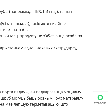
(напрыклад, ПВХ, ПЭ і г.д.), пліты і
кі матэрыялаў, такіх як звычайныя
ворчыя патрэбы.
цыйнасці прадукту не з'яўляюцца асабліва
арыстаннем аднашнекавых экструдараў,
 з порта падачы, ён падвяргаецца моцнаму
ух шруб могуць быць рознымі, рух матэрыялу
айна мае лепшую герметызацыю, што
WhatsApp