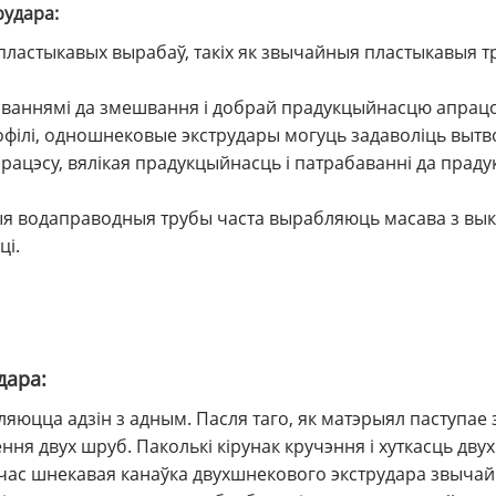
удара:
стыкавых вырабаў, такіх як звычайныя пластыкавыя трубы 
ваннямі да змешвання і добрай прадукцыйнасцю апрацоў
рофілі, одношнековые экструдары могуць задаволіць выт
цэсу, вялікая прадукцыйнасць і патрабаванні да прадук
я водаправодныя трубы часта вырабляюць масава з вык
ці.
дара:
яюцца адзін з адным. Пасля таго, як матэрыял паступае
ня двух шруб. Паколькі кірунак кручэння і хуткасць дв
 час шнекавая канаўка двухшнекового экструдара звыч