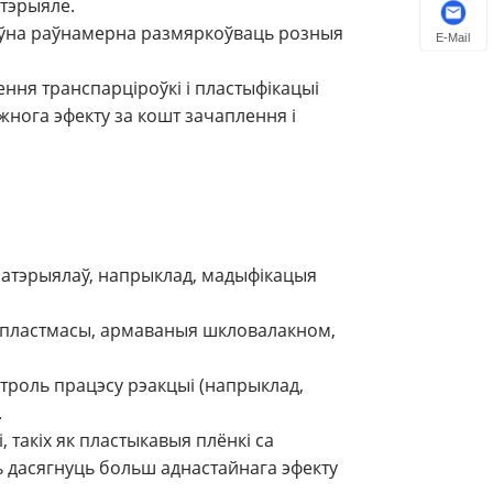
атэрыяле.
ыўна раўнамерна размяркоўваць розныя
E-Mail
ння транспарціроўкі і пластыфікацыі
жнога эфекту за кошт зачаплення і
матэрыялаў, напрыклад, мадыфікацыя
к пластмасы, армаваныя шкловалакном,
роль працэсу рэакцыі (напрыклад,
.
такіх як пластыкавыя плёнкі са
ь дасягнуць больш аднастайнага эфекту