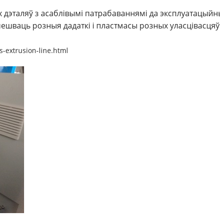
эталяў з асаблівымі патрабаваннямі да эксплуатацыйны
ешваць розныя дадаткі і пластмасы розных уласцівасцяў
-extrusion-line.html