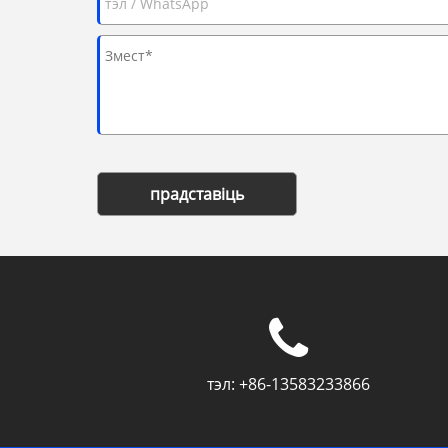
прадставіць
тэл:
+86-13583233866