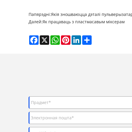
Папярэдні:
Якія зношваюцца дэталі пульверызатар
Далей:
Як працаваць з пластмасавым міксерам
Facebook
X
WhatsApp
Pinterest
LinkedIn
Share