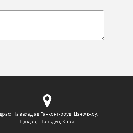
драс:
На захад ад Ганконг-роўд, Цзяочжоу,
Ціндао, Шаньдун, Кітай