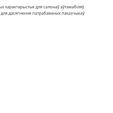
х характарыстык для салонаў аўтамабіляў
 для дасягнення патрабаваных паказчыкаў