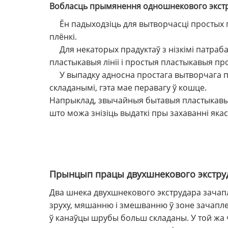
Вобласць прымянення одношнекового экстр
Ён падыходзіць для вытворчасці простых пла
плёнкі.
Для некаторых прадуктаў з нізкімі патраба
пластыкавыя лініі і простыя пластыкавыя п
У выпадку адносна простага вытворчага пра
складанымі, гэта мае перавагу ў кошце.
Напрыклад, звычайныя бытавыя пластыкавы
што можа знізіць выдаткі пры захаванні якас
Прынцып працы двухшнекового экстру
Два шнека двухшнекового экструдара зачапл
зруху, мяшанню і змешванню ў зоне зачаплен
ў канаўцы шрубы больш складаны. У той жа