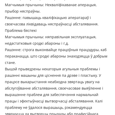
Магчымыя прычыны: Некваліфікаванае аперацыя,
прыбор няспраўны.
Рашэнне: павышаць кваліфікацыю аператараў і
своечасова ліквідаваць няспраўнасці абсталявання.
Праблема бяспекі
Магчымыя прычыны: няправільная эксплуатацыя,
недастатковыя сродкі абароны і г.д.
Рашэнне: строга выконвайце працоўныя працэдуры, каб
пераканацца, што сродкі абароны знаходзяцца ў добрым
стане.
Вышэй прыведзены некаторыя агульныя праблемы і
рашэнні машыны для ціснення па дрэве і пластыку. У
працэсе выкарыстання неабходна звяртаць увагу на
абслугоўванне абсталявання, своечасовае выяўленне і
вырашэнне праблем для забеспячэння нармальнай
працы і эфектыўнасці вытворчасці абсталявання. Калі
праблему не ўдалося вырашыць, рэкамендуецца
звярнуцца да вытворцы прылады або прафесійнага