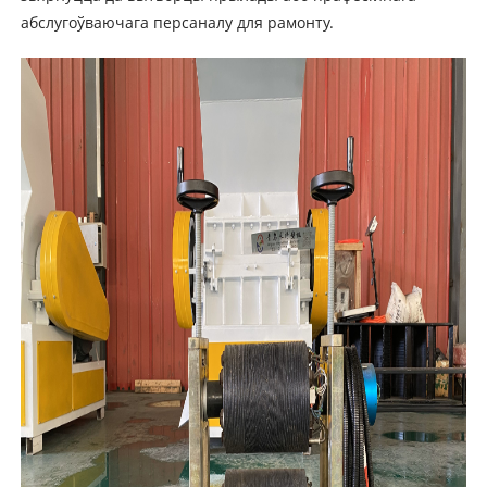
абслугоўваючага персаналу для рамонту.