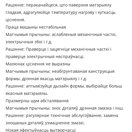
Рашэнне: пераканайцеся, што паверхня матэрыялу
гладкая, адрэгулюйце тэмпературу нагрэву і хуткасць
ціснення.
Праца машыны нестабільная
Магчымыя прычыны: аслабленыя механічныя часткі,
электрычныя збоі і г.д.
Рашэнне: Праверце і зацягніце механічныя часткі і
праверце электрычныя няспраўнасці.
Малюнак ціснення не выразны
Магчымыя прычыны: неабгрунтаваная канструкцыя
формы, дрэнная якасць матэрыялу і г.д.
Рашэнне: аптымізуйце дызайн формы, выбірайце больш
якасныя матэрыялы.
Празмерны шум абсталявання
Магчымыя прычыны: знос дэталяў, дрэнная змазка і інш.
Рашэнне: рэгулярнае тэхнічнае абслугоўванне, замена
зношаных дэталяў, узмацненне змазкі.
Нізкая эфектыўнасць вытворчасці