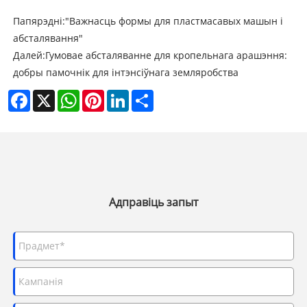
Папярэдні:
"Важнасць формы для пластмасавых машын і
абсталявання"
Далей:
Гумовае абсталяванне для кропельнага арашэння:
добры памочнік для інтэнсіўнага земляробства
Facebook
X
WhatsApp
Pinterest
LinkedIn
Share
Адправіць запыт