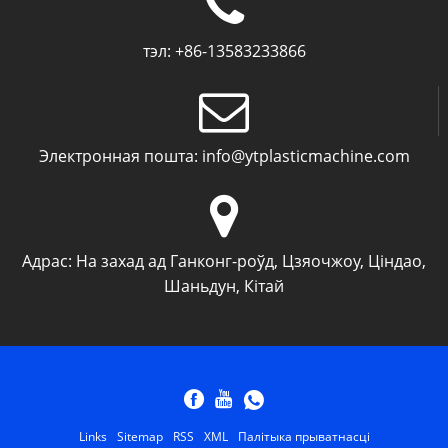
тэл:
+86-13583233866
Электронная пошта:
info@ytplasticmachine.com
Адрас:
На захад ад Ганконг-роўд, Цзяочжоу, Ціндао,
Шаньдун, Кітай
Links
Sitemap
RSS
XML
Палітыка прыватнасці