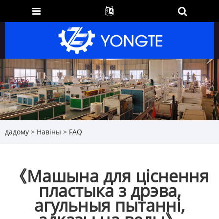
дадому
>
Навіны
>
FAQ
《Машына для ціснення
пластыка з дрэва,
агульныя пытанні,