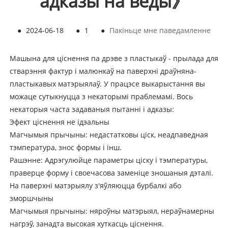
адказы на веды》
●
2024-06-18
●
1
●
Пакіньце мне паведамленне
Машына для ціснення па дрэве з пластыкаў - прылада для
стварэння фактур і малюнкаў на паверхні драўняна-
пластыкавых матэрыялаў. У працэсе выкарыстання вы
можаце сутыкнуцца з некаторымі праблемамі. Вось
некаторыя часта задаваныя пытанні і адказы:
Эфект ціснення не ідэальны
Магчымыя прычыны: недастатковы ціск, неадпаведная
тэмпература, знос формы і інш.
Рашэнне: Адрэгулюйце параметры ціску і тэмпературы,
праверце форму і своечасова заменіце зношаныя дэталі.
На паверхні матэрыялу з'яўляюцца бурбалкі або
зморшчыны
Магчымыя прычыны: няроўны матэрыял, нераўнамерны
нагрэў, занадта высокая хуткасць ціснення.