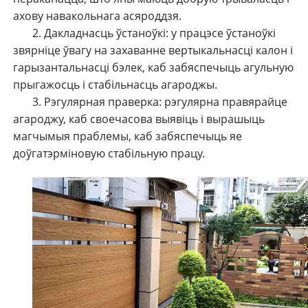
ахову навакольнага асяроддзя.
2. Дакладнасць ўстаноўкі: у працэсе ўстаноўкі
звярніце ўвагу на захаванне вертыкальнасці калон і
гарызантальнасці бэлек, каб забяспечыць агульную
прыгажосць і стабільнасць агароджы.
3. Рэгулярная праверка: рэгулярна правярайце
агароджу, каб своечасова выявіць і вырашыць
магчымыя праблемы, каб забяспечыць яе
доўгатэрміновую стабільную працу.