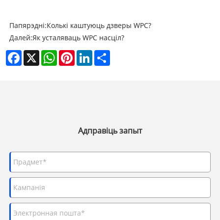
Папярэдні:
Колькі каштуюць дзверы WPC?
Далей:
Як усталяваць WPC насціл?
Facebook
X
WhatsApp
Pinterest
LinkedIn
Share
Адправіць запыт