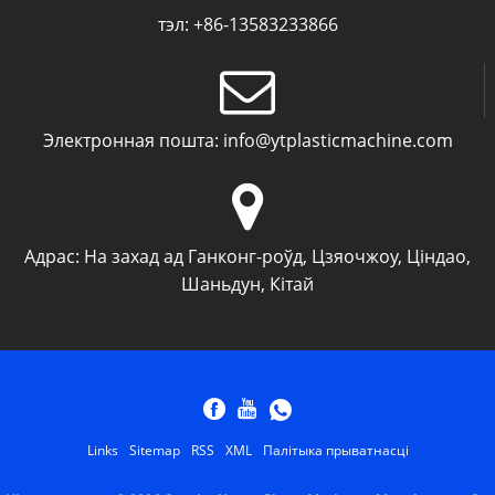
тэл:
+86-13583233866
Электронная пошта:
info@ytplasticmachine.com
Адрас:
На захад ад Ганконг-роўд, Цзяочжоу, Ціндао,
Шаньдун, Кітай
Links
Sitemap
RSS
XML
Палітыка прыватнасці