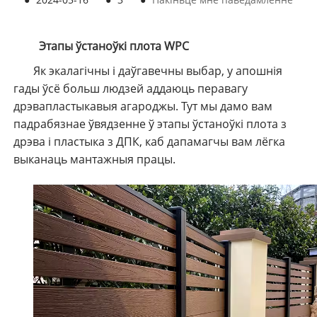
Этапы ўстаноўкі плота WPC
Як экалагічны і даўгавечны выбар, у апошнія
гады ўсё больш людзей аддаюць перавагу
дрэвапластыкавыя агароджы. Тут мы дамо вам
падрабязнае ўвядзенне ў этапы ўстаноўкі плота з
дрэва і пластыка з ДПК, каб дапамагчы вам лёгка
выканаць мантажныя працы.