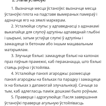
2. Этапы ўстаноўкі
1. Вызначце месца ўстаноўкі: вызначце месца
ўстаноўкі плота на падставе вымераных памераў і
адзначце яго на зямлі маркерам.
2. Усталюйце слупы: у адпаведнасці з адзнакамі
выкапайце для слупоў адтуліны адпаведнай глыбіні
і шырыні, затым устаўце слупкі ў адтуліны і
замацуеце іх бетонам або іншым мацавальным
матэрыялам.
3. Злучыце бэлькі: замацуеце бэлькі на калонах
праз пэўныя прамежкі, каб пераканацца, што бэлькі
стаяць роўна і ўстойліва.
4. Усталюйце панэлі агароджы: размесціце
панэлі агароджы на бэльках па парадку і замацуеце
іх на бэльках з дапамогай злучальнікаў. Сачыце за
тым, каб адлегласць паміж дошкамі было роўным.
5. Праверце і адрэгулюйце: Пасля завяршэння
ўстаноўкі праверце агульную ўстойлівасць