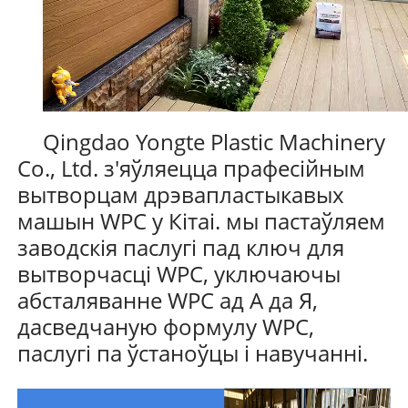
Qingdao Yongte Plastic Machinery
Co., Ltd. з'яўляецца прафесійным
вытворцам дрэвапластыкавых
машын WPC у Кітаі. мы пастаўляем
заводскія паслугі пад ключ для
вытворчасці WPC, уключаючы
абсталяванне WPC ад А да Я,
дасведчаную формулу WPC,
паслугі па ўстаноўцы і навучанні.