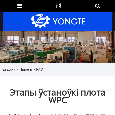
дадому
>
Навіны
>
FAQ
Этапы ўстаноўкі плота
WPC
●
2024-05-16
●
3
●
Пакіньце мне паведамленне