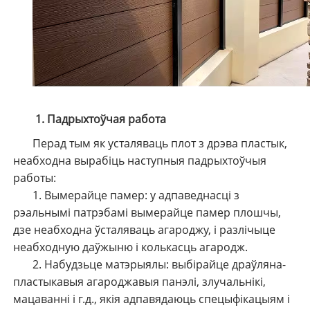
1. Падрыхтоўчая работа
Перад тым як усталяваць плот з дрэва пластык,
неабходна вырабіць наступныя падрыхтоўчыя
работы:
1. Вымерайце памер: у адпаведнасці з
рэальнымі патрэбамі вымерайце памер плошчы,
дзе неабходна ўсталяваць агароджу, і разлічыце
неабходную даўжыню і колькасць агародж.
2. Набудзьце матэрыялы: выбірайце драўляна-
пластыкавыя агароджавыя панэлі, злучальнікі,
мацаванні і г.д., якія адпавядаюць спецыфікацыям і