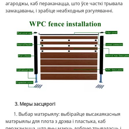
агароджы, каб пераканацца, што ўсе часткі трывала
замацаваны, і зрабіце неабходныя рэгуляванні.
3. Меры засцярогі
1. Выбар матэрыялу: выбірайце высакаякасныя
матэрыялы для плота з дрэва і пластыка, каб
пераканацца, што яны маюць добрую трываласць і