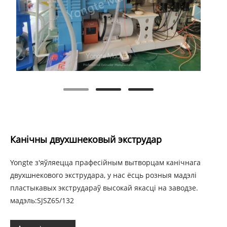
Канічны двухшнековый экструдар
Yongte з'яўляецца прафесійным вытворцам канічнага
двухшнекового экструдара, у нас ёсць розныя мадэлі
пластыкавых экструдараў высокай якасці на заводзе.
мадэль:SJSZ65/132