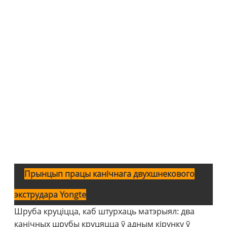
Да
шр
L/
Га
рух
Ху
кр
шр
Ём
экс
Прынцып працы канічнага двухшнекового
экструдара Yongte
Шруба круціцца, каб штурхаць матэрыял: два
канічных шрубы круцяцца ў адным кірунку ў