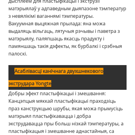
дысплеем для пластыфікацыі і экструзіі
матэрыялаў у адпаведным дыяпазоне тэмператур
з невялікімі ваганнямі тэмпературы.
Вакуумная выцяжная прылада: яна можа
выдаляць вільгаць, лятучыя рэчывы і паветра з
матэрыялу, паляпшаць якасць прадукту і
памяншаць такія дэфекты, як бурбалкі і срэбныя
палоскі.
Асаблівасці канічнага двухшнекового
экструдара Yongte
Добры эфект пластыфікацыі і змешвання:
Канцэпцыя мяккай пластыфікацыі праходзіць
праз канструкцыю шрубы, якая можа прымусіць
матэрыял пластыфікавацца і добра
экструдавацца пры больш нізкай тэмпературы, а
пластыфікацыя і змешванне аднастайныя, са