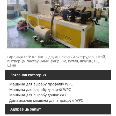
Гарачыя тэгі: Канічны двухшнековый экструдар, Кітай,
вытворца, пастаўшчык, фабрыка, купля, якасць, CE,
цана
Звязаная катэгорыя
Машына для вырабу профіляў WPC
Машына для вырабу дзвярэй WPC
Машына для вырабу дошак WPC
Дапаможная машына для апрацоўкі WPC
Адправіць запыт