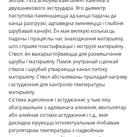
экіпаж: гэта асноўны кампанент канічнага
двухшнекового экструдара. Яго дыяметр
паступова памяншаецца ад канца падачы да
канца разгрузкі, адпаведна змяняецца і глыбіня
шрубавай канаўкі. Ён мае вялікую колькасць
падачы і працяглы час знаходжання матэрыялу,
што спрыяе пластыфікацыі і экструзіі матэрыялу.
Ствол: ён выкарыстоўваецца для размяшчэння
шрубы і матэрыялу. Паміж унутранай сценкай
ствала і шрубай утвараецца канал патоку
матэрыялу. Ствол абсталяваны прыладай нагрэву
і астуджэння для кантролю тэмпературы
матэрыялу.
Сістэма ацяплення і астуджэння: у тым ліку
абагравальнік з адліванага алюмінія, вентылятар
або алейная сістэма астуджэння і г.д., якія
дакладна кіруюцца інтэлектуальным лічбавым
рэгулятарам тэмпературы з падвойным