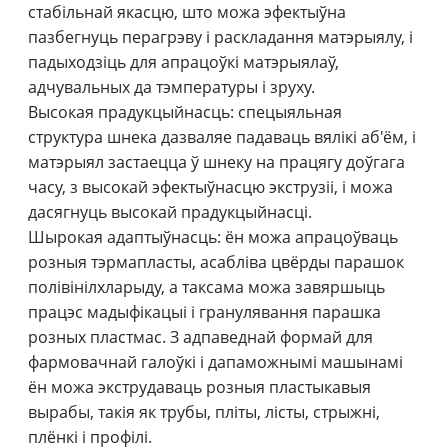
стабільнай якасцю, што можа эфектыўна
пазбегнуць перагрэву і раскладання матэрыялу, і
падыходзіць для апрацоўкі матэрыялаў,
адчувальных да тэмпературы і зруху.
Высокая прадукцыйнасць: спецыяльная
структура шнека дазваляе падаваць вялікі аб'ём, і
матэрыял застаецца ў шнеку на працягу доўгага
часу, з высокай эфектыўнасцю экструзіі, і можа
дасягнуць высокай прадукцыйнасці.
Шырокая адаптыўнасць: ён можа апрацоўваць
розныя тэрмапласты, асабліва цвёрды парашок
полівінілхларыду, а таксама можа завяршыць
працэс мадыфікацыі і гранулявання парашка
розных пластмас. З адпаведнай формай для
фармовачнай галоўкі і дапаможнымі машынамі
ён можа экструдаваць розныя пластыкавыя
вырабы, такія як трубы, пліты, лісты, стрыжні,
плёнкі і профілі.