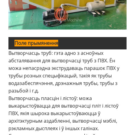
Поле прымянення
Вытворчасць труб: гэта адно з асноўных
абсталявання для вытворчасці труб з ПВХ. Ён
можа непасрэдна экструдаваць парашок ПВХ у
трубы розных спецыфікацый, такія як трубы
водазабеспячэння, дрэнажныя трубы, трубы з
разьбой і г.д.
Вытворчасць пласцін і лістоў: можа
выкарыстоўвацца для вытворчасці пліт і лістоў
ПВХ, якія шырока выкарыстоўваюцца ў
архітэктурным аздабленні, вытворчасці мэблі,
рэкламных дысплеях і ў іншых галінах.