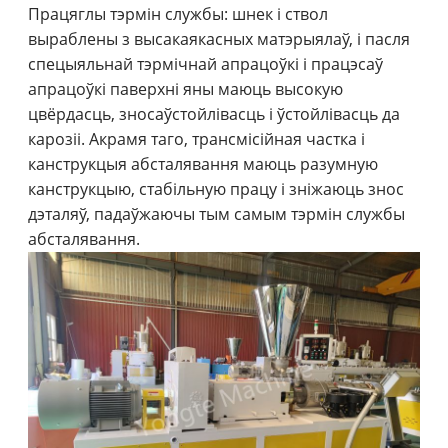
Працяглы тэрмін службы: шнек і ствол
выраблены з высакаякасных матэрыялаў, і пасля
спецыяльнай тэрмічнай апрацоўкі і працэсаў
апрацоўкі паверхні яны маюць высокую
цвёрдасць, зносаўстойлівасць і ўстойлівасць да
карозіі. Акрамя таго, трансмісійная частка і
канструкцыя абсталявання маюць разумную
канструкцыю, стабільную працу і зніжаюць знос
дэталяў, падаўжаючы тым самым тэрмін службы
абсталявання.