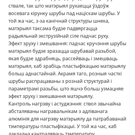
ствале, так што матэрыял рухаецца ўздоўж
восевага кірунку шрубы пад націскам шрубы. У
той жа час, з-за канічнай структуры шнека,
матэрыял таксама будзе падвяргацца
радыяльнай экструзійнай сіле падчас руху.
Эфект зруху і змешвання: падчас кручэння шрубы
матэрыял будзе зразацца шрубавай разьбой,
якая будзе здрабняць, рассейваць і змешваць
матэрыял, каб зрабіць пластыфікацыю матэрыялу
больш аднастайнай. Акрамя таго, розныя часткі
шрубы распрацаваны з рознай структурай і
параметрамі разьбы, што яшчэ больш узмацняе
эфект зруху і змешвання матэрыялу.
Кантроль нагрэву і астуджэння: ствол звычайна
абсталяваны награвальнікам з адліванага
алюмінія для нагрэву матэрыялу да патрабаванай
тэмпературы пластыфікацыі. У той жа час, каб
дакладна кантраляваць тэмпературу,