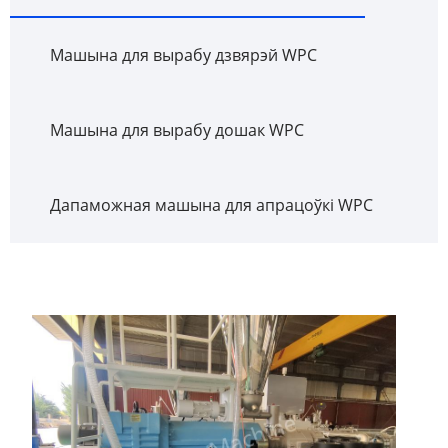
Машына для вырабу дзвярэй WPC
Машына для вырабу дошак WPC
Дапаможная машына для апрацоўкі WPC