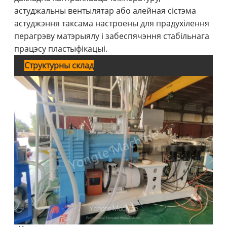
астуджальны вентылятар або алейная сістэма
астуджэння таксама настроены для прадухілення
перагрэву матэрыялу і забеспячэння стабільнага
працэсу пластыфікацыі.
Структурны склад