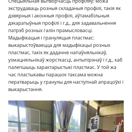
Спецыяльная вытворчасць профіляў: можа
экструдаваць розныя складаныя профілі, такія як
дзвярныя і аконныя профілі, аўтамабільныя
дэкаратыўныя профілі і г.д., для задавальнення
патрэб розных галін прамысловасці.
Мадыфікацыя і грануляцыя пластмас:
выкарыстоўваецца для мадыфікацыі розных
пластмас, такіх як даданне напаўняльнікаў,
узмацняльнікаў жорсткасці, антыпірэнаў і г.д., каб
палепшыць характарыстыкі пластмас. У той жа
час пластыкавы парашок таксама можна
ператварыць у гранулы для наступнай апрацоўкі і
выкарыстання.