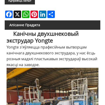
Адправіць запыт
Facebook
X
WhatsApp
Pinterest
LinkedIn
Share
Апісанне Прадукта
Канічны двухшнековый
экструдар Yongte
Yongte з'яўляецца прафесійным вытворцам
канічнага двухшнекового экструдара, у нас ёсць
розныя мадэлі пластыкавых экструдараў высокай
якасці на заводзе.