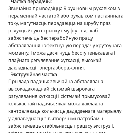
Частка перадачы:
Звычайна прыводзіцца ў рух новым рухавіком з
пераменнай частатой або рухавіком пастаяннага
току, магутнасць перадаецца на шрубу праз
рэдукцыйную скрынку і муфту і г.д., каб
забяспечыць бесперабойную працу
абсталявання і эфектыўную перадачу крутоўнага
моманту, і можа дасягнуць бесступенькавага і
плаўнага рэгулявання хуткасці, высокай
дакладнасці і энергазберажэння.
Экструзійная частка
Прылада падачы: звычайна абсталявана
высокадакладнай сістэмай шырокага
рэгулявання хуткасці і сістэмай прымусовай
колькаснай падачы, якая можа дакладна
кантраляваць колькасць дададзенага матэрыялу
ў адпаведнасці з вытворчымі патрэбамі і
забяспечваць стабільнасць працэсу экструзіі.