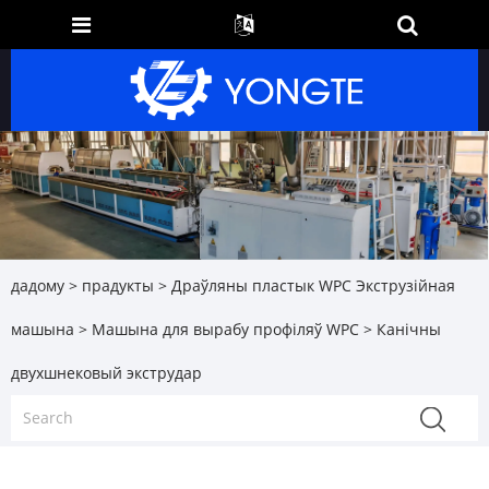
дадому
>
прадукты
>
Драўляны пластык WPC Экструзійная
машына
>
Машына для вырабу профіляў WPC
> Канічны
двухшнековый экструдар