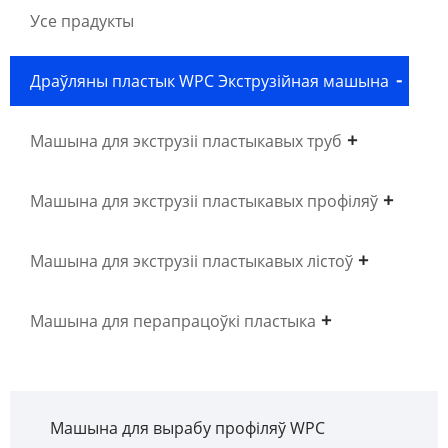
Усе прадукты
Драўляны пластык WPC Экструзійная машына
Машына для экструзіі пластыкавых труб
Машына для экструзіі пластыкавых профіляў
Машына для экструзіі пластыкавых лістоў
Машына для перапрацоўкі пластыка
Машына для вырабу профіляў WPC