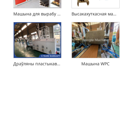
Машына для вырабу насценнай панэлі PVC WPC
Высакахуткасная машына для экструзіі дзвярнога профілю WPC
Драўляны пластыкавы кампазітны марнул WPC для вырабу машыны
Машына WPC