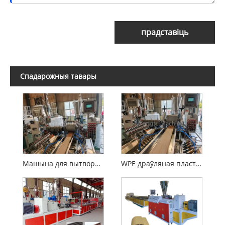
прадставіць
Спадарожныя тавары
Машына для вытворчасці насцілаў WPC
WPE драўляная пластыкавая кампазіцыя WPC Extrusion Machine