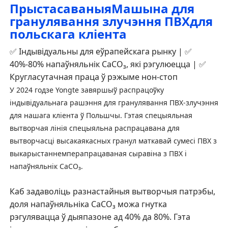
Прыстасаваныя
Машына для
гранулявання злучэння ПВХ
для
польскага кліента
✅ Індывідуальны для еўрапейскага рынку | ✅
40%-80% напаўняльнік CaCO₃, які рэгулюецца | ✅
Кругласутачная праца ў рэжыме нон-стоп
У 2024 годзе Yongte завяршыў распрацоўку
індывідуальнага рашэння для гранулявання ПВХ-злучэння
для нашага кліента ў Польшчы. Гэтая спецыяльная
вытворчая лінія спецыяльна распрацавана для
вытворчасці высакаякасных гранул маткавай сумесі ПВХ з
выкарыстаннем
перапрацаваная сыравіна з ПВХ і
напаўняльнік CaCO₃
.
Каб задаволіць разнастайныя вытворчыя патрэбы,
доля напаўняльніка CaCO₃ можа гнутка
рэгулявацца ў дыяпазоне ад 40% да 80%. Гэта