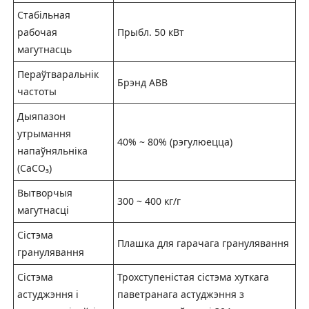
Стабільная
рабочая
Прыбл. 50 кВт
магутнасць
Пераўтваральнік
Брэнд ABB
частоты
Дыяпазон
утрымання
40% ~ 80% (рэгулюецца)
напаўняльніка
(CaCO₃)
Вытворчыя
300 ~ 400 кг/г
магутнасці
Сістэма
Плашка для гарачага гранулявання
гранулявання
Сістэма
Трохступеністая сістэма хуткага
астуджэння і
паветранага астуджэння з