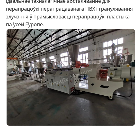
ідэальнае тэхналагічнае абсталяванне для
перапрацоўкі перапрацаванага ПВХ і гранулявання
злучэння ў прамысловасці перапрацоўкі пластыка
па ўсёй Еўропе.