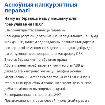
Асноўныя канкурэнтныя
перавагі
Чаму выбіраюць нашу машыну для
гранулявання ПВХ?
Шырокая прыстасаванасць сыравіны
Свабодна рэгулюйце ўтрыманне напаўняльніка CaCO₃ ад
40% да 80%, цалкам адпавядаючы розным стандартам
вытворчасці злучэння ПВХ. Ідэальна падыходзіць для
рэгрануляцыі перапрацаванага матэрыялу ПВХ.
Энергазберажэнне і стабільная праца
Абсталяваны пераўтваральнікам частоты ABB для
дакладнага кантролю хуткасці. Галоўны рухавік
магутнасцю 75 кВт спажывае толькі каля 50 кВт пры
стабільным працоўным стане, што эфектыўна зніжае
доўгатэрміновыя вытворчыя выдаткі.
Бесперапынная вытворчасць 24/7
Прызначаны для прамысловай інтэнсіўнай працы з