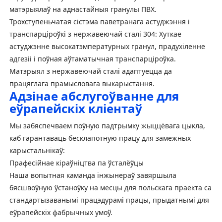
матэрыялаў на аднастайныя гранулы ПВХ.
Трохступеньчатая сістэма паветранага астуджэння і
транспарціроўкі з нержавеючай сталі 304
: Хуткае
астуджэнне высокатэмпературных гранул, прадухіленне
адгезіі і поўная аўтаматычная транспарціроўка.
Матэрыял з нержавеючай сталі адаптуецца да
працяглага прамысловага выкарыстання.
Адзінае абслугоўванне для
еўрапейскіх кліентаў
Мы забяспечваем поўную падтрымку жыццёвага цыкла,
каб гарантаваць бесклапотную працу для замежных
карыстальнікаў:
Прафесійнае кіраўніцтва па ўсталёўцы
Наша вопытная каманда інжынераў завяршыла
бясшвоўную ўстаноўку на месцы для польскага праекта са
стандартызаванымі працэдурамі працы, прыдатнымі для
еўрапейскіх фабрычных умоў.