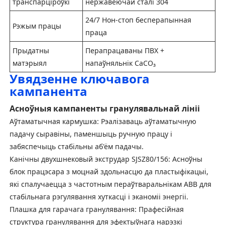
транспарціроўкі
нержавеючай сталі 304
24/7 Нон-стоп бесперапынная
Рэжым працы
праца
Прыдатны
Перапрацаваны ПВХ +
матэрыял
напаўняльнік CaCO₃
Увядзенне ключавога
кампанента
Асноўныя кампаненты гранулявальнай лініі
Аўтаматычная кармушка
: Рэалізаваць аўтаматычную
падачу сыравіны, паменшыць ручную працу і
забяспечыць стабільны аб'ём падачы.
Канічны двухшнековый экструдар SJSZ80/156
: Асноўны
блок працэсара з моцнай здольнасцю да пластыфікацыі,
які спалучаецца з частотным пераўтваральнікам ABB для
стабільнага рэгулявання хуткасці і эканоміі энергіі.
Плашка для гарачага гранулявання
: Прафесійная
структура гранулявання для эфектыўнага нарэзкі