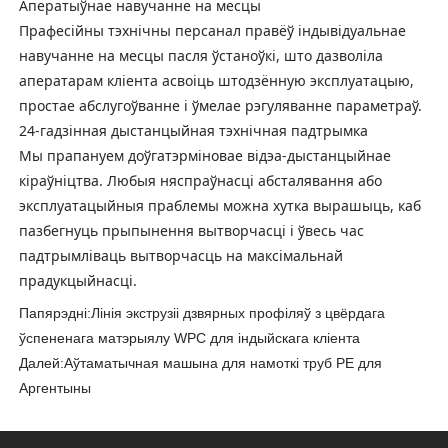
Аператыўнае навучанне на месцы
Прафесійны тэхнічны персанал правёў індывідуальнае
навучанне на месцы пасля ўстаноўкі, што дазволіла
аператарам кліента асвоіць штодзённую эксплуатацыю,
простае абслугоўванне і ўмелае рэгуляванне параметраў.
24-гадзінная дыстанцыйная тэхнічная падтрымка
Мы прапануем доўгатэрміновае відэа-дыстанцыйнае
кіраўніцтва. Любыя няспраўнасці абсталявання або
эксплуатацыйныя праблемы можна хутка вырашыць, каб
пазбегнуць прыпынення вытворчасці і ўвесь час
падтрымліваць вытворчасць на максімальнай
прадукцыйнасці.
Папярэдні:
Лінія экструзіі дзвярных профіляў з цвёрдага
ўспененага матэрыялу WPC для індыйскага кліента
Далей:
Аўтаматычная машына для намоткі труб PE для
Аргентыны