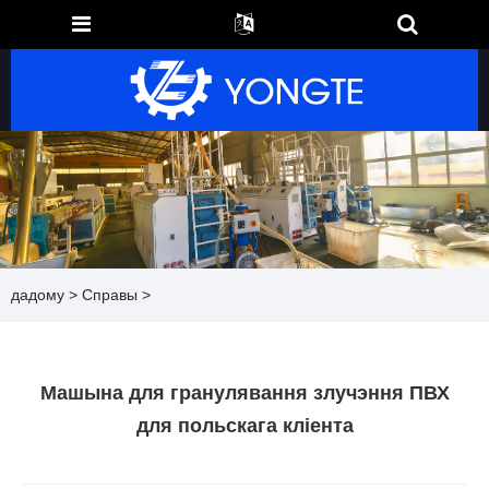
дадому
>
Справы
>
Машына для гранулявання злучэння ПВХ
для польскага кліента