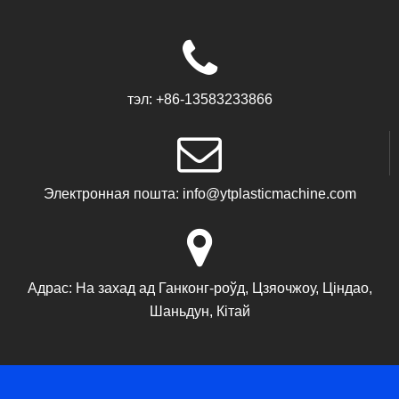
тэл:
+86-13583233866
Электронная пошта:
info@ytplasticmachine.com
Адрас:
На захад ад Ганконг-роўд, Цзяочжоу, Ціндао,
Шаньдун, Кітай