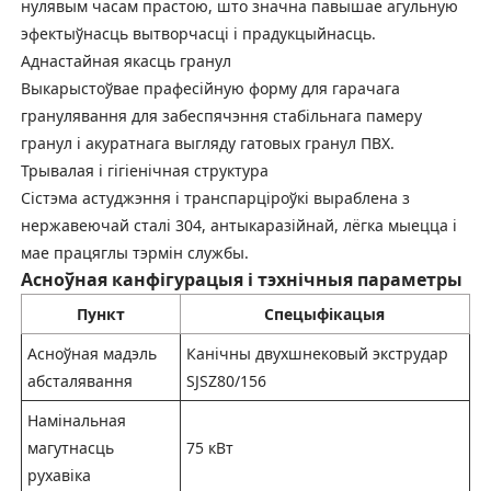
нулявым часам прастою, што значна павышае агульную
эфектыўнасць вытворчасці і прадукцыйнасць.
Аднастайная якасць гранул
Выкарыстоўвае прафесійную форму для гарачага
гранулявання для забеспячэння стабільнага памеру
гранул і акуратнага выгляду гатовых гранул ПВХ.
Трывалая і гігіенічная структура
Сістэма астуджэння і транспарціроўкі выраблена з
нержавеючай сталі 304, антыкаразійнай, лёгка мыецца і
мае працяглы тэрмін службы.
Асноўная канфігурацыя і тэхнічныя параметры
Пункт
Спецыфікацыя
Асноўная мадэль
Канічны двухшнековый экструдар
абсталявання
SJSZ80/156
Намінальная
магутнасць
75 кВт
рухавіка