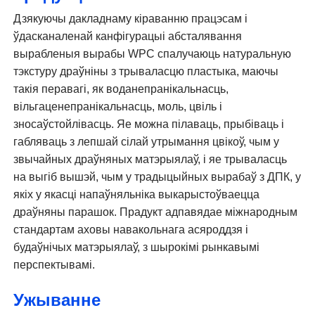
Дзякуючы дакладнаму кіраванню працэсам і
ўдасканаленай канфігурацыі абсталявання
вырабленыя вырабы WPC спалучаюць натуральную
тэкстуру драўніны з трываласцю пластыка, маючы
такія перавагі, як воданепранікальнасць,
вільгаценепранікальнасць, моль, цвіль і
зносаўстойлівасць. Яе можна пілаваць, прыбіваць і
габляваць з лепшай сілай утрымання цвікоў, чым у
звычайных драўняных матэрыялаў, і яе трываласць
на выгіб вышэй, чым у традыцыйных вырабаў з ДПК, у
якіх у якасці напаўняльніка выкарыстоўваецца
драўняны парашок. Прадукт адпавядае міжнародным
стандартам аховы навакольнага асяроддзя і
будаўнічых матэрыялаў, з шырокімі рынкавымі
перспектывамі.
Ужыванне