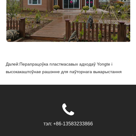
Далей:
Перапрацоўка пластмасавых адходаў Yongte і
высокакаштоўнае рашэнне для паўторнага выкарыстання
тэл:
+86-13583233866