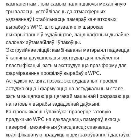
кампанентамі, тым самым паляпшаючы механічную
трываласць, устойлівасць да атмасферных
уздзеянняў і стабільнасць памераў канчатковых
вырабаў з WPC, што дазваляе іх шырокае
выкарыстанне ў будаўніцтве, ландшафтным дызайне,
салонах аўтамабіляў і ўпакоўцы.
Экструзійнае ліццё: камбінаваны матэрыял падаецца
ў канічны двухшнекавы экструдар для плаўлення і
пластыфікацыі, затым экструдуецца праз форму для
фарміравання профіляў вырабаў з WPC.
Астуджэнне, цяга і рэзка: экструдаваныя профілі
астуджаюцца і фармуюцца на астуджальным стале,
затым выцягваюцца цягавай машынай і разразаюцца
на гатовыя вырабы зададзенай даўжыні.
Кантроль якасці і ўпакоўка: праверце гатовую
прадукцыю WPC на дакладнасць памераў, якасць
паверхні і механічныя ўласцівасці; спакаваць
кваліфікаваную прадукцыю для захоўвання і дастаўкі.