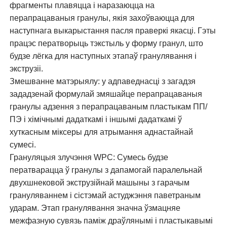
фрагменты плавяцца і наразаюцца на
перапрацаваныя гранулы, якія захоўваюцца для
наступнага выкарыстання пасля праверкі якасці. Гэты
працэс ператворыць тэкстыль у форму гранул, што
будзе лёгка для наступных этапаў гранулявання і
экструзіі.
Змешванне матэрыялу: у адпаведнасці з загадзя
зададзенай формулай змяшайце перапрацаваныя
гранулы адзення з перапрацаваным пластыкам ПП/
ПЭ і хімічнымі дадаткамі і іншымі дадаткамі ў
хуткасным міксеры для атрымання аднастайнай
сумесі.
Грануляцыя злучэння WPC: Сумесь будзе
ператварацца ў гранулы з дапамогай паралельнай
двухшнековой экструзійнай машыны з гарачым
грануляваннем і сістэмай астуджэння паветраным
ударам. Этап гранулявання значна ўзмацняе
межфазную сувязь паміж драўлянымі і пластыкавымі