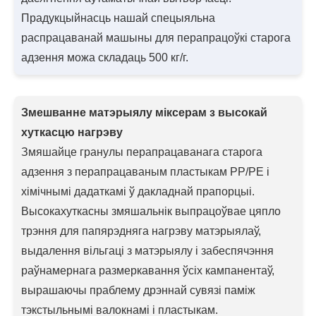
Прадукцыйнасць нашай спецыяльна
распрацаванай машыны для перапрацоўкі старога
адзення можа складаць 500 кг/г.
Змешванне матэрыялу міксерам з высокай
хуткасцю нагрэву
Змяшайце гранулы перапрацаванага старога
адзення з перапрацаваным пластыкам PP/PE і
хімічнымі дадаткамі ў дакладнай прапорцыі.
Высокахуткасны змяшальнік выпрацоўвае цяпло
трэння для папярэдняга нагрэву матэрыялаў,
выдалення вільгаці з матэрыялу і забеспячэння
раўнамернага размеркавання ўсіх кампанентаў,
вырашаючы праблему дрэннай сувязі паміж
тэкстыльнымі валокнамі і пластыкам.