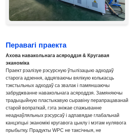
Перавагі праекта
Ахова навакольнага асяроддзя & Кругавая
эканоміка
Праект рэалізуе рэсурсную ўтылізацыю адходаў
старога адзення, адцягваючы вялікую колькасць
тэкстыльных адходаў са звалак і памяншаючы
забруджванне навакольнага асяроддзя. Замяняючы
традыцыйную пластыкавую сыравіну перапрацаванай
старой вопраткай, гэта зніжае спажыванне
неаднаўляльных рэсурсаў і адпавядае глабальнай
канцэпцыі эканомікі кругавога цыклу і мэтам нулявога
прыбытку. Прадукты WPC не таксічныя, не