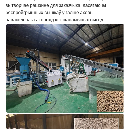
вытворчае рашэнне для заказчыка, дасягаючы
бяспройгрышных вынікаў у галіне аховы
навакольнага асяроддзя і эканамічных выгод.