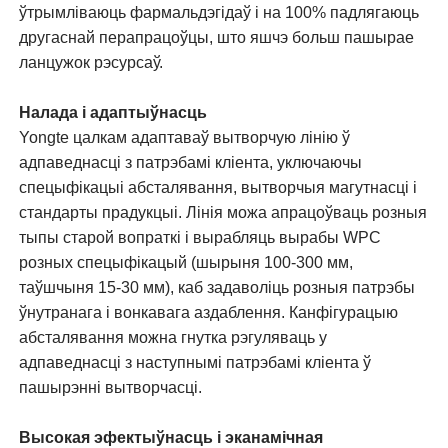
ўтрымліваюць фармальдэгідаў і на 100% падлягаюць
другаснай перапрацоўцы, што яшчэ больш пашырае
ланцужок рэсурсаў.
Налада і адаптыўнасць
Yongte цалкам адаптаваў вытворчую лінію ў
адпаведнасці з патрэбамі кліента, уключаючы
спецыфікацыі абсталявання, вытворчыя магутнасці і
стандарты прадукцыі. Лінія можа апрацоўваць розныя
тыпы старой вопраткі і вырабляць вырабы WPC
розных спецыфікацый (шырыня 100-300 мм,
таўшчыня 15-30 мм), каб задаволіць розныя патрэбы
ўнутранага і вонкавага аздаблення. Канфігурацыю
абсталявання можна гнутка рэгуляваць у
адпаведнасці з наступнымі патрэбамі кліента ў
пашырэнні вытворчасці.
Высокая эфектыўнасць і эканамічная