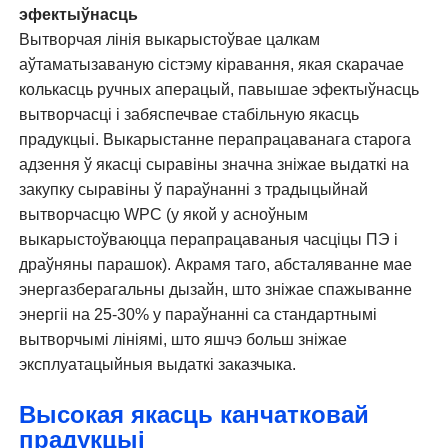
эфектыўнасць
Вытворчая лінія выкарыстоўвае цалкам
аўтаматызаваную сістэму кіравання, якая скарачае
колькасць ручных аперацый, павышае эфектыўнасць
вытворчасці і забяспечвае стабільную якасць
прадукцыі. Выкарыстанне перапрацаванага старога
адзення ў якасці сыравіны значна зніжае выдаткі на
закупку сыравіны ў параўнанні з традыцыйнай
вытворчасцю WPC (у якой у асноўным
выкарыстоўваюцца перапрацаваныя часціцы ПЭ і
драўняны парашок). Акрамя таго, абсталяванне мае
энергазберагальны дызайн, што зніжае спажыванне
энергіі на 25-30% у параўнанні са стандартнымі
вытворчымі лініямі, што яшчэ больш зніжае
эксплуатацыйныя выдаткі заказчыка.
Высокая якасць канчатковай
прадукцыі