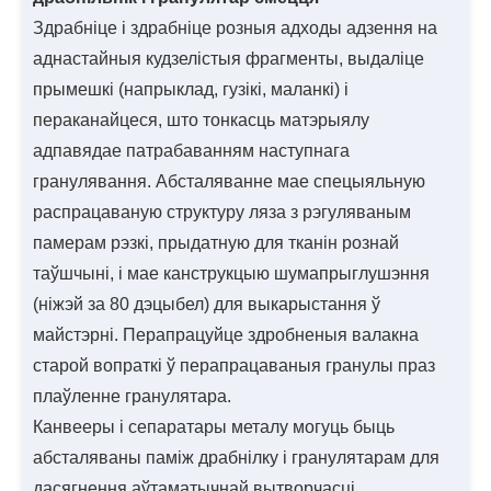
Здрабніце і здрабніце розныя адходы адзення на
аднастайныя кудзелістыя фрагменты, выдаліце ​​
прымешкі (напрыклад, гузікі, маланкі) і
пераканайцеся, што тонкасць матэрыялу
адпавядае патрабаванням наступнага
гранулявання. Абсталяванне мае спецыяльную
распрацаваную структуру ляза з рэгуляваным
памерам рэзкі, прыдатную для тканін рознай
таўшчыні, і мае канструкцыю шумапрыглушэння
(ніжэй за 80 дэцыбел) для выкарыстання ў
майстэрні. Перапрацуйце здробненыя валакна
старой вопраткі ў перапрацаваныя гранулы праз
плаўленне гранулятара.
Канвееры і сепаратары металу могуць быць
абсталяваны паміж драбнілку і гранулятарам для
дасягнення аўтаматычнай вытворчасці.