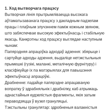
1. Ход вытворчага працэсу
Вытворчая лінія прытрымліваецца высокага
аўтаматызаванага працэсу з дакладным падзелам
працы і плаўным злучэннем паміж кожным звяном,
што забяспечвае высокую эфектыўнасць і стабільную
якасць. Канкрэтны ход працэсу выглядае наступным
чынам:
Папярэдняя апрацоўка адходаў адзення: збярыце і
сартуйце адходы адзення, выдаліце ​​нетэкстыльныя
прымешкі (гузікі, маланкі, металічную фурнітуру) і
класіфікуйце іх па матэрыялах для павышэння
эфектыўнасці апрацоўкі.
Драбненне: падайце папярэдне апрацаваную
вопратку ў здрабняльнік і драбнілку, каб атрымаць
аднастайныя кудзелістыя фрагменты, якія затым
пераводзяцца ў вузел грануляцыі.
Тэкстыльны гранулятар: здробненыя валакністыя