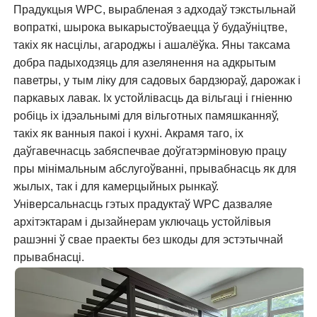
Прадукцыя WPC, вырабленая з адходаў тэкстыльнай
вопраткі, шырока выкарыстоўваецца ў будаўніцтве,
такіх як насцілы, агароджы і ашалёўка. Яны таксама
добра падыходзяць для азелянення на адкрытым
паветры, у тым ліку для садовых бардзюраў, дарожак і
паркавых лавак. Іх устойлівасць да вільгаці і гніенню
робіць іх ідэальнымі для вільготных памяшканняў,
такіх як ванныя пакоі і кухні. Акрамя таго, іх
даўгавечнасць забяспечвае доўгатэрміновую працу
пры мінімальным абслугоўванні, прывабнасць як для
жылых, так і для камерцыйных рынкаў.
Універсальнасць гэтых прадуктаў WPC дазваляе
архітэктарам і дызайнерам уключаць устойлівыя
рашэнні ў свае праекты без шкоды для эстэтычнай
прывабнасці.