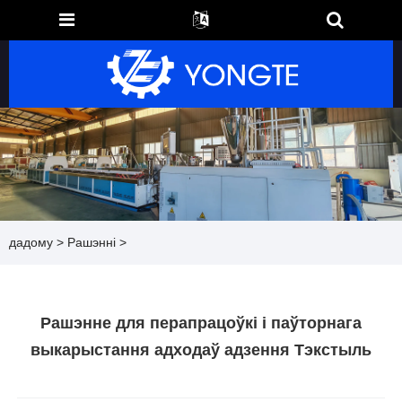
дадому
>
Рашэнні
>
Рашэнне для перапрацоўкі і паўторнага
выкарыстання адходаў адзення Тэкстыль