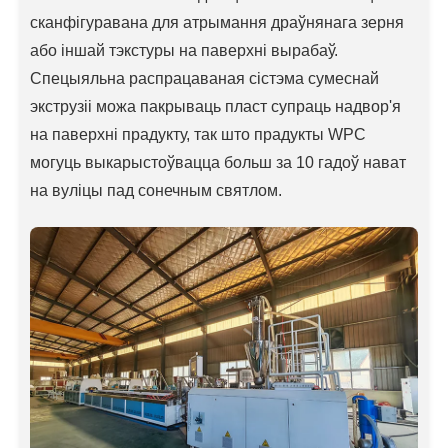
сканфігуравана для атрымання драўнянага зерня
або іншай тэкстуры на паверхні вырабаў.
Спецыяльна распрацаваная сістэма сумеснай
экструзіі можа пакрываць пласт супраць надвор'я
на паверхні прадукту, так што прадукты WPC
могуць выкарыстоўвацца больш за 10 гадоў нават
на вуліцы пад сонечным святлом.