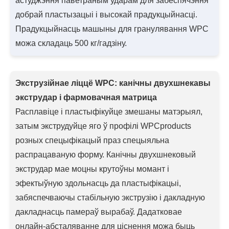
астуджэння паветраным ударам для забеспячэння
добрай пластызацыі і высокай прадукцыйнасці.
Прадукцыйнасць машыны для гранулявання WPC
можа складаць 500 кг/гадзіну.
Экструзійнае ліццё WPC: канічны двухшнекавы
экструдар і фармовачная матрица
Расплавіце і пластыфікуйце змешаны матэрыял,
затым экструдуйце яго ў профілі WPCproducts
розных спецыфікацый праз спецыяльна
распрацаваную форму. Канічны двухшнековый
экструдар мае моцны крутоўны момант і
эфектыўную здольнасць да пластыфікацыі,
забяспечваючы стабільную экструзію і дакладную
дакладнасць памераў вырабаў. Дадатковае
онлайн-абсталяванне для ціснення можа быць