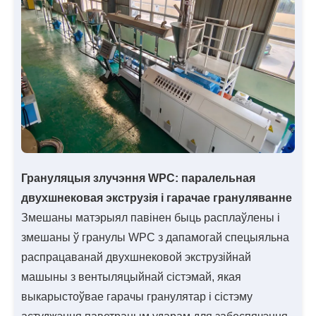
Грануляцыя злучэння WPC: паралельная
двухшнековая экструзія і гарачае грануляванне
Змешаны матэрыял павінен быць расплаўлены і
змешаны ў гранулы WPC з дапамогай спецыяльна
распрацаванай двухшнековой экструзійнай
машыны з вентыляцыйнай сістэмай, якая
выкарыстоўвае гарачы гранулятар і сістэму