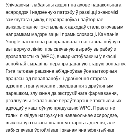
Улічваючы глабальны акцэнт на ахове навакольнага
асяроддзя і надзённую патрэбу ў развіцці эканомікі
замкнутага цыклу, перапрацоўка і паўторнае
выкарыстанне тэкстыльных адходаў стала ключавым
напрамкам мадэрнізацыі прамысловасці. Кампанія
Yongte паспяхова распрацавала і паставіла поўную
вытворчую лінію, прысвечаную вырабу вырабаў з
дрэвапластыка (WPC), выкарыстоўваючы ў якасці
асноўнай сыравіны перапрацаваную старую вопратку.
Гэта гатовае рашэнне аб'ядноўвае ўсе вытворчыя
працэсы ад перапрацоўкі і драбнення старога
адзення, гранулявання, змешвання з драўняным
парашком, злучэння да экструзійнага фармавання,
рэалізуючы экалагічнае пераўтварэнне тэкстыльных
адходаў у каштоўную прадукцыю WPC. Праект не
толькі ліквідуе нагрузку на навакольнае асяроддзе,
выкліканую назапашваннем старога адзення, але і
забяспечвае ўстойлівае і эканамічна эфектыўнае