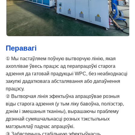
Перавагі
① Мы пастаўляем поўную вытворчую лінію, якая
ахоплівае ўвесь працэс ад перапрацоўкі старога
адзення да гатовай прадукцыі WPC, без неабходнасці
закупкі дадатковага абсталявання або дапаўнення
працэсу.
② Вытворчая лінія эфектыўна апрацоўвае розныя
віды старога адзення (у тым ліку бавоўна, поліэстэр,
дэнім і змешаныя тканіны), вырашаючы праблему
дрэннай сумяшчальнасці розных тэкстыльных
матэрыялаў падчас апрацоўкі.
③ Забяспечыць стабільную эфектыўнасць