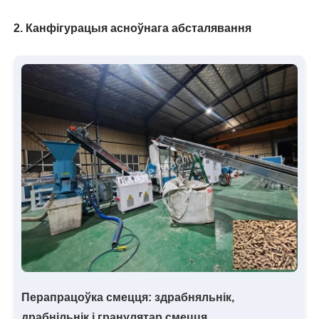
2. Канфігурацыя асноўнага абсталявання
Перапрацоўка смецця: здрабняльнік,
драбнільнік і гранулятар смецця