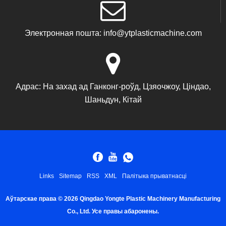
Электронная пошта:
info@ytplasticmachine.com
Адрас:
На захад ад Ганконг-роўд, Цзяочжоу, Ціндао,
Шаньдун, Кітай
Links
Sitemap
RSS
XML
Палітыка прыватнасці
Аўтарскае права © 2026 Qingdao Yongte Plastic Machinery Manufacturing
Co., Ltd. Усе правы абаронены.