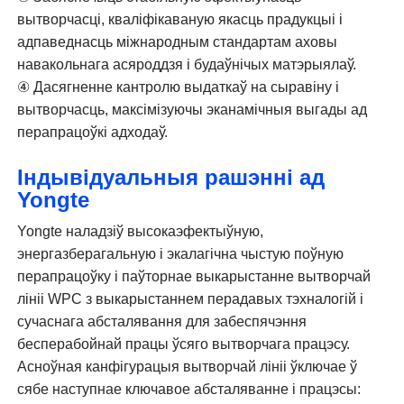
вытворчасці, кваліфікаваную якасць прадукцыі і
адпаведнасць міжнародным стандартам аховы
навакольнага асяроддзя і будаўнічых матэрыялаў.
④ Дасягненне кантролю выдаткаў на сыравіну і
вытворчасць, максімізуючы эканамічныя выгады ад
перапрацоўкі адходаў.
Індывідуальныя рашэнні ад
Yongte
Yongte наладзіў высокаэфектыўную,
энергазберагальную і экалагічна чыстую поўную
перапрацоўку і паўторнае выкарыстанне вытворчай
лініі WPC з выкарыстаннем перадавых тэхналогій і
сучаснага абсталявання для забеспячэння
бесперабойнай працы ўсяго вытворчага працэсу.
Асноўная канфігурацыя вытворчай лініі ўключае ў
сябе наступнае ключавое абсталяванне і працэсы: